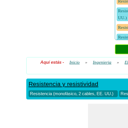
Resis
Resis
UU.)
Resis
Resis
Resis
hilos)
Aquí estás
-
Inicio
»
Ingenieria
»
E
Resis
UU.)
Resis
Resistencia y resistividad
Resistencia (monofásico, 2 cables, EE. UU.)
Res