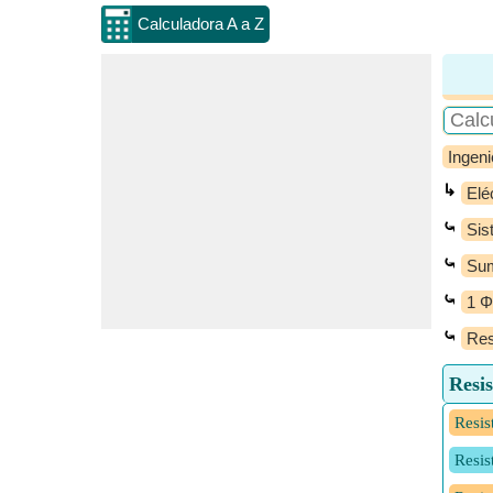
Calculadora A a Z
Ingeni
↳
Elé
⤿
Sis
⤿
Sum
⤿
1 Φ
⤿
Res
Resis
Resis
Resis