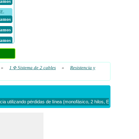
 Vamos
EE.
 Vamos
 Vamos
 Vamos
 de 2
 Vamos
»
1 Φ Sistema de 2 cables
»
Resistencia y
os, EE.
 Vamos
 Vamos
cia utilizando pérdidas de línea (monofásico, 2 hilos, EE. UU.)
Res