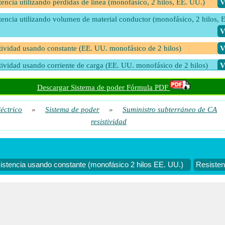
tencia utilizando pérdidas de línea (monofásico, 2 hilos, EE. UU.)
​
tencia utilizando volumen de material conductor (monofásico, 2 hilos, 
​
tividad usando constante (EE. UU. monofásico de 2 hilos)
​
tividad usando corriente de carga (EE. UU. monofásico de 2 hilos)
​
tividad utilizando el área de la sección transversal (EE. UU. monofásico
Descargar Sistema de poder Fórmula PDF
​
léctrico
»
Sistema de poder
»
Suministro subterráneo de CA
tividad utilizando el volumen del material conductor (monofásico, 2 hil
resistividad
​
tividad utilizando pérdidas de línea (EE. UU. monofásico de 2 hilos)
​
istencia usando constante (monofásico 2 hilos EE. UU.)
Resisten