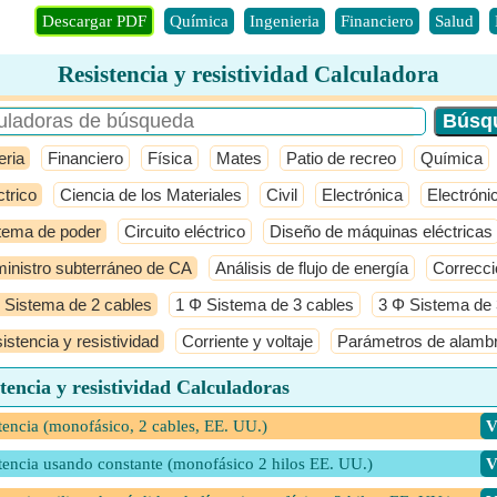
Descargar PDF
Química
Ingenieria
Financiero
Salud
Resistencia y resistividad Calculadora
eria
Financiero
Física
Mates
Patio de recreo
Química
ctrico
Ciencia de los Materiales
Civil
Electrónica
Electróni
tema de poder
Circuito eléctrico
Diseño de máquinas eléctricas
inistro subterráneo de CA
Análisis de flujo de energía
Correcci
 Sistema de 2 cables
1 Φ Sistema de 3 cables
3 Φ Sistema de 
istencia y resistividad
Corriente y voltaje
Parámetros de alamb
tencia y resistividad Calculadoras
tencia (monofásico, 2 cables, EE. UU.)
​
tencia usando constante (monofásico 2 hilos EE. UU.)
​