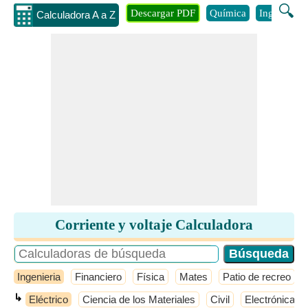
🔍
Descargar PDF
Química
Ingenieria
Calculadora A a Z
Corriente y voltaje Calculadora
Ingenieria
Financiero
Física
Mates
Patio de recreo
↳
Eléctrico
Ciencia de los Materiales
Civil
Electrónica