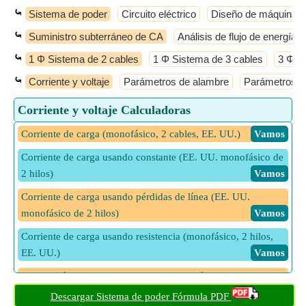
⤿
Sistema de poder
Circuito eléctrico
Diseño de máquinas e
⤿
Suministro subterráneo de CA
Análisis de flujo de energía
⤿
1 Φ Sistema de 2 cables
1 Φ Sistema de 3 cables
3 Φ S
⤿
Corriente y voltaje
Parámetros de alambre
Parámetros de
Corriente y voltaje Calculadoras
Corriente de carga (monofásico, 2 cables, EE. UU.)
​ Vamos
Corriente de carga usando constante (EE. UU. monofásico de
2 hilos)
​ Vamos
Corriente de carga usando pérdidas de línea (EE. UU.
monofásico de 2 hilos)
​ Vamos
Corriente de carga usando resistencia (monofásico, 2 hilos,
EE. UU.)
​ Vamos
Voltaje máximo usando constante (monofásico, 2 hilos, EE.
UU.)
​ Vamos
Descargar Sistema de poder Fórmula PDF