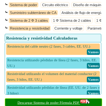
⤿
Sistema de poder
Circuito eléctrico
Diseño de máquinas e
⤿
Suministro subterráneo de CA
Análisis de flujo de energía
⤿
Sistema de 2 Φ 3 cables
1 Φ Sistema de 2 cables
1 Φ S
⤿
Resistencia y resistividad
Corriente y voltaje
Parámetros
Resistencia y resistividad Calculadoras
Resistencia del cable neutro (2 fases, 3 cables, EE. UU.)
​ Vamos
Resistencia utilizando pérdidas de línea (2 fases, 3 hilos, EE.
UU.)
​ Vamos
Resistividad utilizando el volumen del material conductor (2
fases, 3 hilos, EE. UU.)
​ Vamos
Resistividad utilizando pérdidas de línea (EE. UU. de 2 fases y
3 hilos)
​ Vamos
Resistividad utilizando resistencia de cable natural (EE. UU.
Descargar Sistema de poder Fórmula PDF