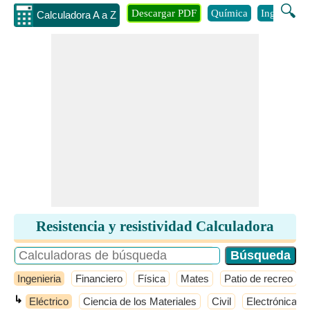
🔍
Descargar PDF
Química
Ingenieria
Calculadora A a Z
Resistencia y resistividad Calculadora
Ingenieria
Financiero
Física
Mates
Patio de recreo
↳
Eléctrico
Ciencia de los Materiales
Civil
Electrónica