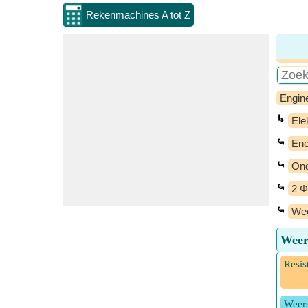
Rekenmachines A tot Z
Engin
↳
Ele
⤿
Ene
⤿
Ond
⤿
2 Φ
⤿
Wee
Weer
Resis
Weers