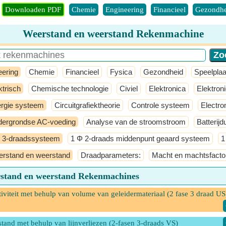
Downloaden PDF
Chemie
Engineering
Financieel
Gezondhe
Weerstand en weerstand Rekenmachine
eering
Chemie
Financieel
Fysica
Gezondheid
Speelplaa
ktrisch
Chemische technologie
Civiel
Elektronica
Elektron
rgie systeem
Circuitgrafiektheorie
Controle systeem
Electron
ergrondse AC-voeding
Analyse van de stroomstroom
Batterijd
 3-draadssysteem
1 Φ 2-draads middenpunt geaard systeem
1
rstand en weerstand
Draadparameters:
Macht en machtsfacto
stand en weerstand Rekenmachines
tiviteit met behulp van volume van geleidermateriaal (2 fase 3 draad US
tand met behulp van lijnverliezen (2-fasen 3-draads VS)