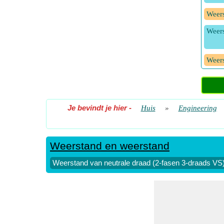
Weers
Weers
Weers
Je bevindt je hier
-
Huis
»
Engineering
Weerstand en weerstand
Weerstand van neutrale draad (2-fasen 3-draads VS