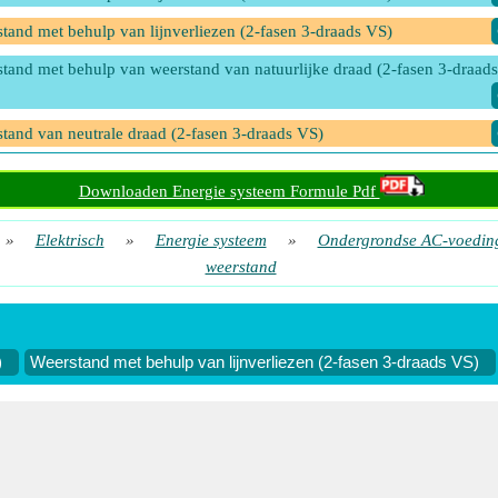
tand met behulp van lijnverliezen (2-fasen 3-draads VS)
tand met behulp van weerstand van natuurlijke draad (2-fasen 3-draad
tand van neutrale draad (2-fasen 3-draads VS)
Downloaden Energie systeem Formule Pdf
»
Elektrisch
»
Energie systeem
»
Ondergrondse AC-voedin
weerstand
)
Weerstand met behulp van lijnverliezen (2-fasen 3-draads VS)