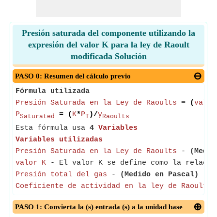
Presión saturada del componente utilizando la
expresión del valor K para la ley de Raoult
modificada Solución
PASO 0: Resumen del cálculo previo
Fórmula utilizada
Presión Saturada en la Ley de Raoults
= (
valor
P
= (
K
*
P
)/
γ
Saturated
T
Raoults
Esta fórmula usa
4
Variables
Variables utilizadas
Presión Saturada en la Ley de Raoults
-
(Medid
valor K
- El valor K se define como la relació
Presión total del gas
-
(Medido en Pascal)
- La
Coeficiente de actividad en la ley de Raoults
-
PASO 1: Convierta la (s) entrada (s) a la unidad base