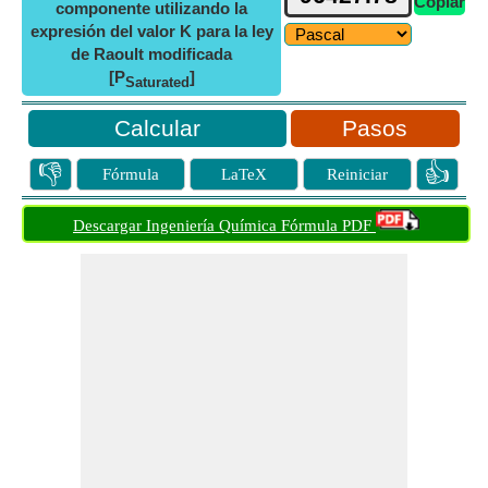
Copiar
componente utilizando la
expresión del valor K para la ley
de Raoult modificada
[P
]
Saturated
Pasos
👎
👍
Fórmula
LaTeX
Reiniciar
Descargar Ingeniería Química Fórmula PDF