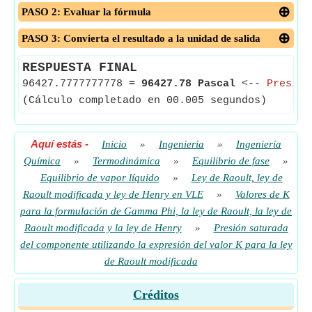
PASO 2: Evaluar la fórmula
PASO 3: Convierta el resultado a la unidad de salida
RESPUESTA FINAL
96427.7777777778
≈
96427.78 Pascal
<--
Presión
(Cálculo completado en 00.005 segundos)
Aquí estás
-
Inicio
»
Ingenieria
»
Ingeniería
Química
»
Termodinámica
»
Equilibrio de fase
»
Equilibrio de vapor líquido
»
Ley de Raoult, ley de
Raoult modificada y ley de Henry en VLE
»
Valores de K
para la formulación de Gamma Phi, la ley de Raoult, la ley de
Raoult modificada y la ley de Henry
»
Presión saturada
del componente utilizando la expresión del valor K para la ley
de Raoult modificada
Créditos