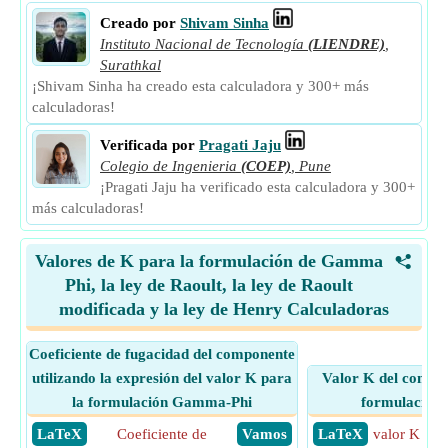
Creado por
Shivam Sinha
Instituto Nacional de Tecnología
(LIENDRE)
,
Surathkal
¡Shivam Sinha ha creado esta calculadora y 300+ más
calculadoras!
Verificada por
Pragati Jaju
Colegio de Ingenieria
(COEP)
,
Pune
¡Pragati Jaju ha verificado esta calculadora y 300+
más calculadoras!
Valores de K para la formulación de Gamma
<
Phi, la ley de Raoult, la ley de Raoult
modificada y la ley de Henry Calculadoras
Coeficiente de fugacidad del componente
utilizando la expresión del valor K para
Valor K del compon
la formulación Gamma-Phi
formulación
​ LaTeX
Coeficiente de
​ Vamos
​ LaTeX
valor K
= (