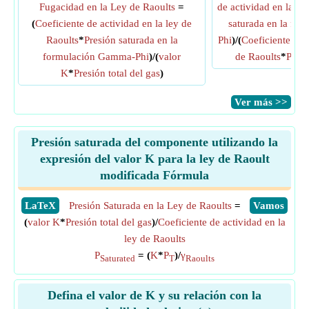
Fugacidad en la Ley de Raoults
=
de actividad en la le
(
Coeficiente de actividad en la ley de
saturada en la fo
Raoults
*
Presión saturada en la
Phi
)/(
Coeficiente de 
formulación Gamma-Phi
)/(
valor
de Raoults
*
Presi
K
*
Presión total del gas
)
​Ver más >>
Presión saturada del componente utilizando la
expresión del valor K para la ley de Raoult
modificada Fórmula
​LaTeX
Presión Saturada en la Ley de Raoults
=
​Vamos
(
valor K
*
Presión total del gas
)/
Coeficiente de actividad en la
ley de Raoults
P
= (
K
*
P
)/
γ
Saturated
T
Raoults
Defina el valor de K y su relación con la