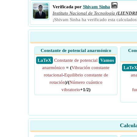
Verificada por
Shivam Sinha
Instituto Nacional de Tecnología
(LIENDR
¡Shivam Sinha ha verificado esta calculado
Constante de potencial anarmónico
Cons
​ LaTeX
Constante de potencial
​ Vamos
anarmónico
= (
Vibración constante
​ LaTe
rotacional
-
Equilibrio constante de
an
rotación
)/(
Número cuántico
vibratorio
+1/2)
fu
Calcul