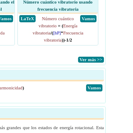
zando el
Número cuántico vibratorio usando
l
frecuencia vibratoria
​ Vamos
​ LaTeX
Número cuántico
​ Vamos
vibratorio
= (
Energía
nda
vibratoria
/(
[hP]
*
Frecuencia
vibratoria
))-1/2
​Ver más >>
narmonicidad
)
​Vamos
ás grandes que los estados de energía rotacional. Esta