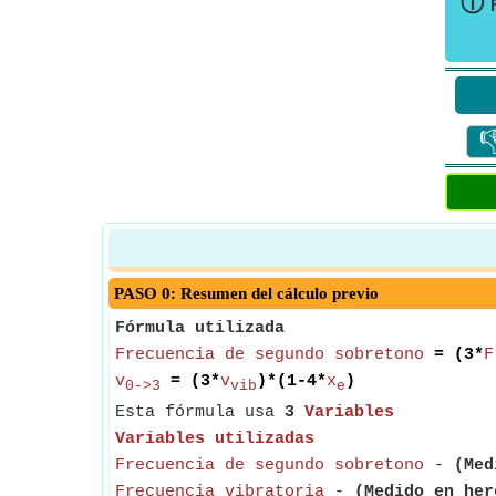
ⓘ

PASO 0: Resumen del cálculo previo
Fórmula utilizada
Frecuencia de segundo sobretono
= (3*
F
v
= (3*
v
)*(1-4*
x
)
0->3
vib
e
Esta fórmula usa
3
Variables
Variables utilizadas
Frecuencia de segundo sobretono
-
(Med
Frecuencia vibratoria
-
(Medido en her