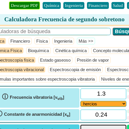
Descargar PDF
Química
Ingenieria
Financiero
Salud
Calculadora Frecuencia de segundo sobretono
ca
Financiero
Física
Ingenieria
​Más >>
mica Física
Bioquímica
Cinética química
Concepto molecula
ectroscopía física
Estado gaseoso
Presión de vapor
ectroscopia vibracional
Espectroscopia de emisión
Espectros
mulas importantes sobre espectroscopia vibratoria
Niveles de ener
ⓘ
Frecuencia vibratoria [v
]
vib
ⓘ
Constante de anarmonicidad [x
]
e