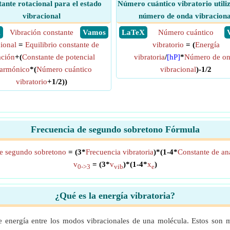
ante rotacional para el estado
Número cuántico vibratorio utili
vibracional
número de onda vibraciona
X
Vibración constante
​ Vamos
​ LaTeX
Número cuántico
cional
=
Equilibrio constante de
vibratorio
= (
Energía
ación
+(
Constante de potencial
vibratoria
/
[hP]
*
Número de o
armónico
*(
Número cuántico
vibracional
)-1/2
vibratorio
+1/2))
Frecuencia de segundo sobretono Fórmula
de segundo sobretono
= (3*
Frecuencia vibratoria
)*(1-4*
Constante de a
v
= (3*
v
)*(1-4*
x
)
0->3
vib
e
¿Qué es la energía vibratoria?
de energía entre los modos vibracionales de una molécula. Estos son m