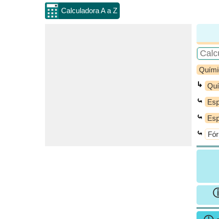
Calculadora A a Z
Quími
↳
Quí
⤿
Esp
⤿
Esp
⤿
Fór