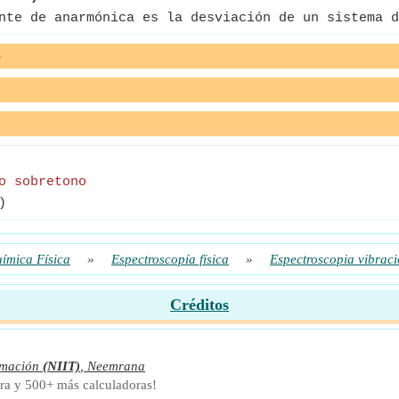
te de anarmónica es la desviación de un sistema d
e
o sobretono
)
ímica Física
»
Espectroscopía física
»
Espectroscopia vibraci
Créditos
rmación
(NIIT)
,
Neemrana
ra y 500+ más calculadoras!