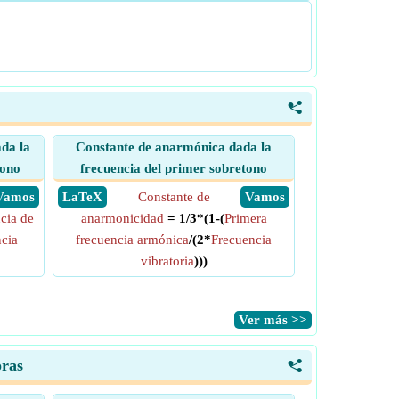
<
da la
Constante de anarmónica dada la
tono
frecuencia del primer sobretono
​ Vamos
​ LaTeX
Constante de
​ Vamos
cia de
anarmonicidad
= 1/3*(1-(
Primera
cia
frecuencia armónica
/(2*
Frecuencia
vibratoria
)))
​Ver más >>
oras
<