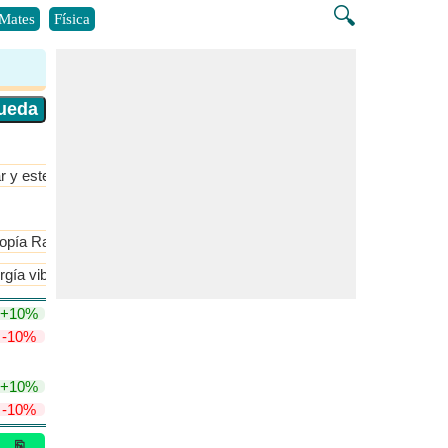
🔍
Mates
Física
r y estequiometría
​Más >>
copía Raman
Espectroscopia rotacional
gía vibratoria
+10%
-10%
+10%
-10%
⎘