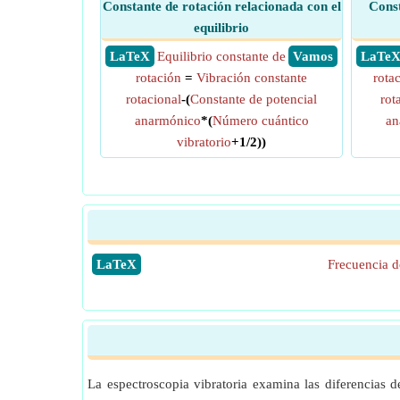
Constante de rotación relacionada con el
Const
equilibrio
​ LaTeX
Equilibrio constante de
​ Vamos
​ LaTe
rotación
=
Vibración constante
rota
rotacional
-(
Constante de potencial
rot
anarmónico
*(
Número cuántico
an
vibratorio
+1/2))
​LaTeX
Frecuencia 
La espectroscopia vibratoria examina las diferencias 