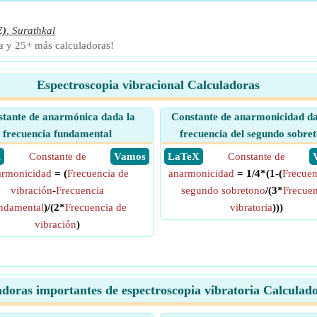
E)
,
Surathkal
ra y 25+ más calculadoras!
Espectroscopia vibracional Calculadoras
tante de anarmónica dada la
Constante de anarmonicidad da
frecuencia fundamental
frecuencia del segundo sobre
X
Constante de
​ Vamos
​ LaTeX
Constante de
armonicidad
= (
Frecuencia de
anarmonicidad
= 1/4*(1-(
Frecuen
vibración
-
Frecuencia
segundo sobretono
/(3*
Frecuen
ndamental
)/(2*
Frecuencia de
vibratoria
)))
vibración
)
adoras importantes de espectroscopia vibratoria Calculad