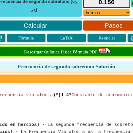
Frecuencia de segundo sobretono [v
0-
]
>3
Pasos

Fórmula
LaTeX
Reiniciar
Descargar Química Física Fórmula PDF
Frecuencia de segundo sobretono Solución
recuencia vibratoria
)*(1-4*
Constante de anarmonici
ido en hercios)
- La segunda frecuencia de sobreto
cios)
- La Frecuencia Vibratoria es la frecuencia 