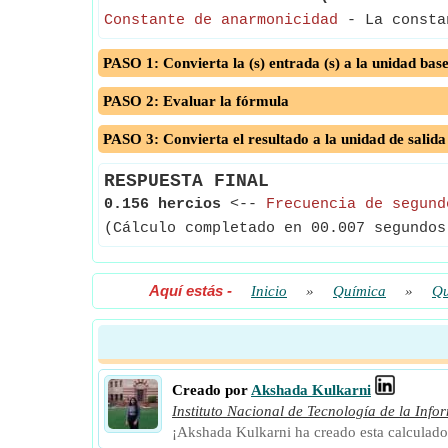
Constante de anarmonicidad
- La constan
PASO 1: Convierta la (s) entrada (s) a la unidad bas
PASO 2: Evaluar la fórmula
PASO 3: Convierta el resultado a la unidad de salida
RESPUESTA FINAL
0.156 hercios
<--
Frecuencia de segund
(Cálculo completado en 00.007 segundos
Aquí estás
-
Inicio
»
Química
»
Qu
Creado por
Akshada Kulkarni
Instituto Nacional de Tecnología de la Info
¡Akshada Kulkarni ha creado esta calculado