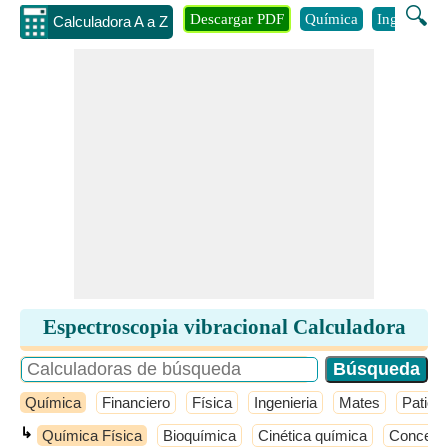
🔍
Descargar PDF
Química
Ingenieria
Calculadora A a Z
Espectroscopia vibracional Calculadora
Química
Financiero
Física
Ingenieria
Mates
Patio 
↳
Química Física
Bioquímica
Cinética química
Concepto