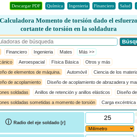
Descargar PDF
Química
Ingenieria
Financiero
Salud
Calculadora Momento de torsión dado el esfuerz
cortante de torsión en la soldadura
Financiero
Ingenieria
Mates
​Más >>
ánico
Aeroespacial
Física Básica
Otros y más
eño de elementos de máquina.
Automóvil
Ciencia de los materi
eño de acoplamiento
Diseño de acoplamiento de abrazadera y ma
ones soldadas
Anillos de retención y anillos elásticos
Diseño de
ones soldadas sometidas a momento de torsión
Carga excéntrica 
ⓘ
Radio del eje soldado [r]