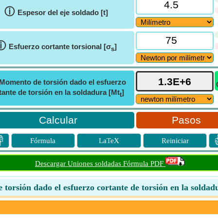
ⓘ
Espesor del eje soldado [t]
ⓘ
Esfuerzo cortante torsional [σ
]
s
Momento de torsión dado el esfuerzo
tante de torsión en la soldadura [Mt
]
t
Pasos

Fórmula
LaTeX
Reiniciar
Descargar Uniones soldadas Fórmula PDF
torsión dado el esfuerzo cortante de torsión en la soldad