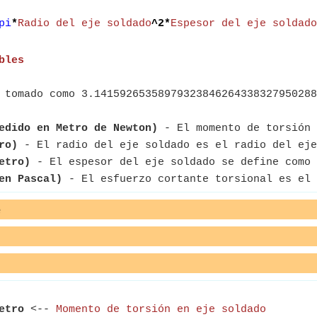
pi
*
Radio del eje soldado
^2*
Espesor del eje soldado
bles
 tomado como 3.14159265358979323846264338327950288
edido en Metro de Newton)
- El momento de torsión 
ro)
- El radio del eje soldado es el radio del eje
etro)
- El espesor del eje soldado se define como 
en Pascal)
- El esfuerzo cortante torsional es el 
e
etro
<--
Momento de torsión en eje soldado