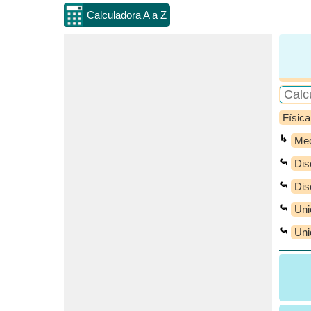
Calculadora A a Z
Física
↳
Mec
⤿
Dis
⤿
Dis
⤿
Uni
⤿
Uni