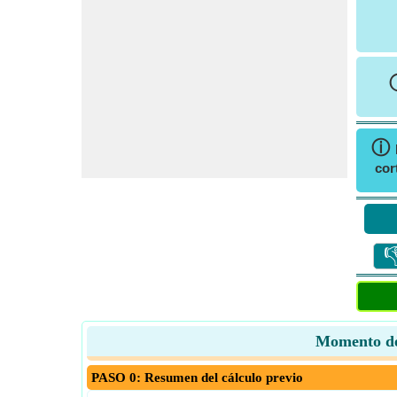
ⓘ
cor

Momento de 
PASO 0: Resumen del cálculo previo