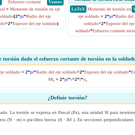
X
Esfuerzo cortante
​ Vamos
nal
=
Momento de torsión en eje
​ LaTeX
Momento de torsión en
oldado
/(2*
pi
*
Radio del eje
eje soldado
= 2*
pi
*
Radio del 
ado
^2*
Espesor del eje soldado
)
soldado
^2*
Espesor del eje
soldado
*
Esfuerzo cortante tors
torsión dado el esfuerzo cortante de torsión en la solda
je soldado
= 2*
pi
*
Radio del eje soldado
^2*
Espesor del eje soldado
*
Es
Mt
= 2*
pi
*
r
^2*
t
*
σ
t
s
¿Definir torsión?
icado. La torsión se expresa en Pascal (Pa), una unidad SI para newto
s (N · m) o pie-libra fuerza (ft · lbf ). En secciones perpendiculares a