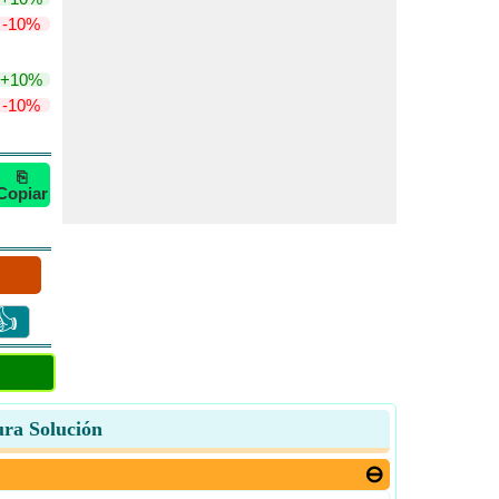
-10%
+10%
-10%
⎘
Copiar
👍
ura Solución