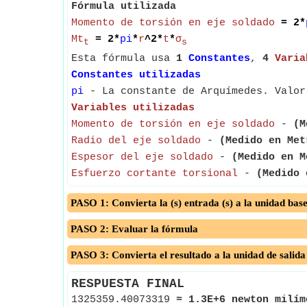
Fórmula utilizada
Momento de torsión en eje soldado
= 2*
Mt
= 2*
pi
*
r
^2*
t
*
σ
t
s
Esta fórmula usa
1
Constantes
,
4
Varia
Constantes utilizadas
pi
- La constante de Arquímedes. Valor
Variables utilizadas
Momento de torsión en eje soldado
-
(M
Radio del eje soldado
-
(Medido en Met
Espesor del eje soldado
-
(Medido en M
Esfuerzo cortante torsional
-
(Medido 
PASO 1: Convierta la (s) entrada (s) a la unidad bas
PASO 2: Evaluar la fórmula
PASO 3: Convierta el resultado a la unidad de salida
RESPUESTA FINAL
1325359.40073319
≈
1.3E+6 newton milím