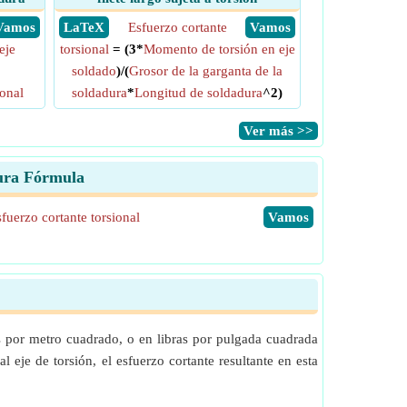
​ Vamos
​ LaTeX
Esfuerzo cortante
​ Vamos
eje
torsional
= (3*
Momento de torsión en eje
soldado
)/(
Grosor de la garganta de la
ional
soldadura
*
Longitud de soldadura
^2)
​Ver más >>
dura Fórmula
fuerzo cortante torsional
​Vamos
ns por metro cuadrado, o en libras por pulgada cuadrada
l eje de torsión, el esfuerzo cortante resultante en esta