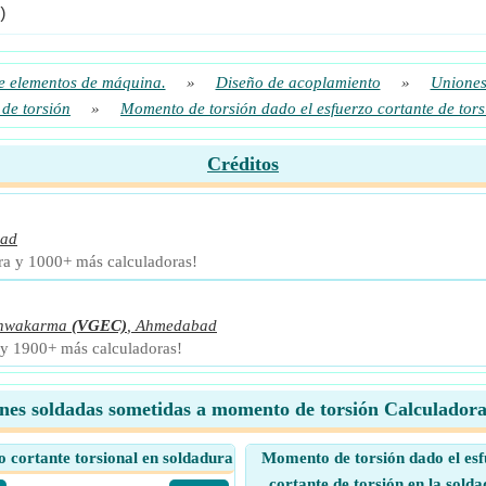
)
e elementos de máquina.
»
Diseño de acoplamiento
»
Uniones
de torsión
»
Momento de torsión dado el esfuerzo cortante de tors
Créditos
bad
ora y 1000+ más calculadoras!
ishwakarma
(VGEC)
,
Ahmedabad
a y 1900+ más calculadoras!
nes soldadas sometidas a momento de torsión Calculadora
o cortante torsional en soldadura
Momento de torsión dado el es
cortante de torsión en la sold