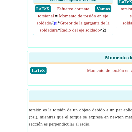
​ LaTe
​ LaTeX
Esfuerzo cortante
​ Vamos
torsio
torsional
=
Momento de torsión en eje
s
soldado
/(
pi
*
Grosor de la garganta de la
sold
soldadura
*
Radio del eje soldado
^2)
Momento de 
​LaTeX
Momento de torsión en e
torsión es la torsión de un objeto debido a un par apl
(psi), mientras que el torque se expresa en newton metro
sección es perpendicular al radio.