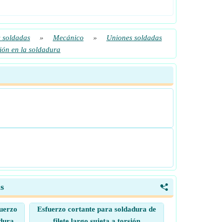
 soldadas
»
Mecánico
»
Uniones soldadas
ión en la soldadura
s
<
fuerzo
Esfuerzo cortante para soldadura de
adura
filete largo sujeta a torsión