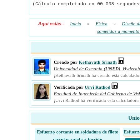
(Cálculo completado en 00.008 segundos
Aquí estás
-
Inicio
»
Física
»
Diseño d
sometidas a momento 
Creado por
Kethavath Srinath
Universidad de Osmania
(UNED)
,
Hydera
¡Kethavath Srinath ha creado esta calculad
Verificada por
Urvi Rathod
Facultad de Ingeniería del Gobierno de V
¡Urvi Rathod ha verificado esta calculador
Unio
Esfuerzo cortante en soldadura de filete
Esfuerz
circular sujeta a torsión