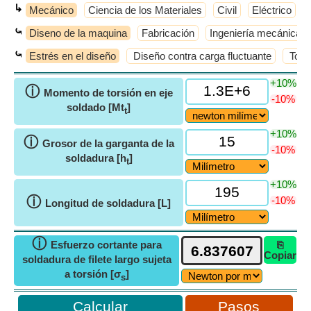
↳
Mecánico
Ciencia de los Materiales
Civil
Eléctrico
⤿
Diseno de la maquina
Fabricación
Ingeniería mecánica
⤿
Estrés en el diseño
Diseño contra carga fluctuante
Torni
+10%
ⓘ
Momento de torsión en eje
-10%
soldado [Mt
]
t
+10%
ⓘ
Grosor de la garganta de la
-10%
soldadura [h
]
t
+10%
ⓘ
-10%
Longitud de soldadura [L]
ⓘ
Esfuerzo cortante para
⎘
Copiar
soldadura de filete largo sujeta
a torsión [σ
]
s
Pasos