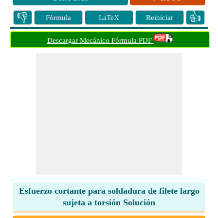
👎
👍
Fórmula
LaTeX
Reiniciar
Descargar Mecánico Fórmula PDF
Esfuerzo cortante para soldadura de filete largo
sujeta a torsión Solución