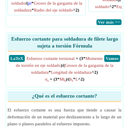
soldado
/(
pi
*
Grosor de la garganta de la
soldado
^2*
Espeso
soldadura
*
Radio del eje soldado
^2)
​Ver más >>
Esfuerzo cortante para soldadura de filete largo
sujeta a torsión Fórmula
​LaTeX
Esfuerzo cortante torsional
= (3*
Momento
​Vamos
de torsión en eje soldado
)/(
Grosor de la garganta de la
soldadura
*
Longitud de soldadura
^2)
σ
= (3*
Mt
)/(
h
*
L
^2)
s
t
t
¿Qué es el esfuerzo cortante?
El esfuerzo cortante es una fuerza que tiende a causar la
deformación de un material por deslizamiento a lo largo de un
plano o planos paralelos al esfuerzo impuesto.