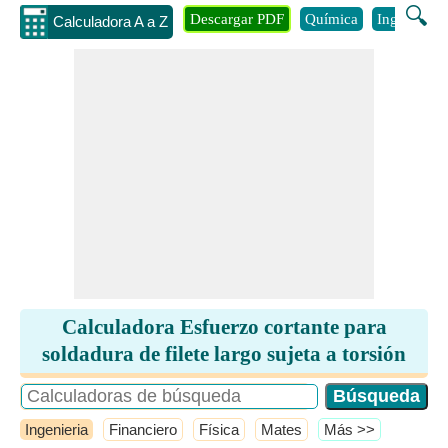
🔍
Descargar PDF
Química
Ingenieria
Calculadora A a Z
Calculadora Esfuerzo cortante para
soldadura de filete largo sujeta a torsión
Ingenieria
Financiero
Física
Mates
​Más >>