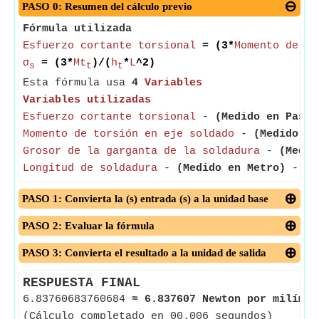
PASO 0: Resumen del cálculo previo
Fórmula utilizada
Esfuerzo cortante torsional
= (3*
Momento de to
σ
= (3*
Mt
)/(
h
*
L
^2)
s
t
t
Esta fórmula usa
4
Variables
Variables utilizadas
Esfuerzo cortante torsional
-
(Medido en Pasca
Momento de torsión en eje soldado
-
(Medido en
Grosor de la garganta de la soldadura
-
(Medid
Longitud de soldadura
-
(Medido en Metro)
- La 
PASO 1: Convierta la (s) entrada (s) a la unidad base
PASO 2: Evaluar la fórmula
PASO 3: Convierta el resultado a la unidad de salida
RESPUESTA FINAL
6.83760683760684
≈
6.837607 Newton por milímet
(Cálculo completado en 00.006 segundos)