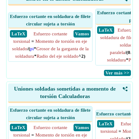
Esfuerzo cortante en
Esfuerzo cortante en soldadura de filete
para
circular sujeta a torsión
​ LaTeX
Esfuerzo c
​ LaTeX
Esfuerzo cortante
​ Vamos
soldadura de filete 
torsional
=
Momento de torsión en eje
soldadura 
soldado
/(
pi
*
Grosor de la garganta de la
paralela
/(0.70
soldadura
*
Radio del eje soldado
^2)
soldadura
*
Piern
​Ver más >>
Uniones soldadas sometidas a momento de
<
torsión Calculadoras
Esfuerzo cortante en soldadura de filete
Esfuerzo cortante to
circular sujeta a torsión
​ LaTeX
Esfuerzo 
​ LaTeX
Esfuerzo cortante
​ Vamos
torsional
=
Momento
torsional
=
Momento de torsión en eje
soldado
/(2*
pi