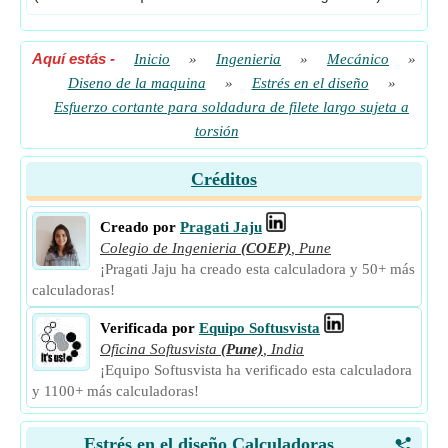
Aquí estás
-
Inicio
»
Ingenieria
»
Mecánico
»
Diseno de la maquina
»
Estrés en el diseño
»
Esfuerzo cortante para soldadura de filete largo sujeta a
torsión
Créditos
Creado por
Pragati Jaju
Colegio de Ingenieria
(COEP)
,
Pune
¡Pragati Jaju ha creado esta calculadora y 50+ más
calculadoras!
Verificada por
Equipo Softusvista
Oficina Softusvista
(Pune)
,
India
¡Equipo Softusvista ha verificado esta calculadora
y 1100+ más calculadoras!
Estrés en el diseño Calculadoras
<