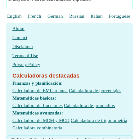
English
French
German
Russian
Italian
Portuguese
P
About
Contact
Disclaimer
Terms of Use
Privacy Policy
Calculadoras destacadas
Finanzas y planificación:
Calculadora de EMI en línea
Calculadora de porcentajes
Matemáticas básicas:
Calculadora de fracciones
Calculadora de promedios
Matemáticas avanzadas:
Calculadora de MCM y MCD
Calculadora de trigonometría
Calculadora combinatoria