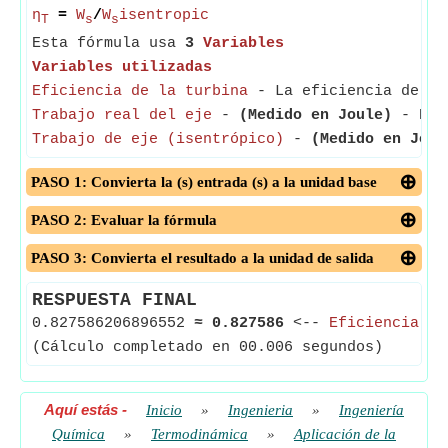
η
=
W
/
W
isentropic
T
s
s
Esta fórmula usa
3
Variables
Variables utilizadas
Eficiencia de la turbina
- La eficiencia de la 
Trabajo real del eje
-
(Medido en Joule)
- El t
Trabajo de eje (isentrópico)
-
(Medido en Joul
PASO 1: Convierta la (s) entrada (s) a la unidad base
PASO 2: Evaluar la fórmula
PASO 3: Convierta el resultado a la unidad de salida
RESPUESTA FINAL
0.827586206896552
≈
0.827586
<--
Eficiencia de
(Cálculo completado en 00.006 segundos)
Aquí estás
-
Inicio
»
Ingenieria
»
Ingeniería
Química
»
Termodinámica
»
Aplicación de la