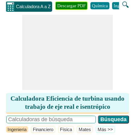
🔍
Descargar PDF
Química
Ingenieria
Calculadora A a Z
Calculadora Eficiencia de turbina usando
trabajo de eje real e isentrópico
Ingenieria
Financiero
Física
Mates
​Más >>