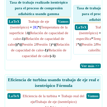
Tasa de trabajo realizado isentrópico
para el proceso de compresión
Tasa de trabajo rea
adiabática usando gamma
para el proceso
adiabática
​ LaTeX
Trabajo de eje
​ Vamos
(isentrópico)
=
[R]
*(
Temperatura de la
​ LaTeX
Trabajo
superficie 1
/((
Relación de capacidad de
(isentrópico)
=
Cap
calor
-1)/
Relación de capacidad de
específica
*
Temperatu
calor
))*((
Presión 2
/
Presión 1
)^((
Relación
1
*((
Presión 2
/
Presió
de capacidad de calor
-1)/
Relación de
calorífica es
capacidad de calor
)-1)
​Ver más >>
Eficiencia de turbina usando trabajo de eje real e
isentrópico Fórmula
​LaTeX
Eficiencia de la turbina
=
Trabajo real del
​Vamos
eje
/
Trabajo de eje (isentrópico)