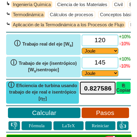
↳
Ingeniería Química
Ciencia de los Materiales
Civil
Elé
⤿
Termodinámica
Cálculos de procesos
Conceptos básico
⤿
Aplicación de la Termodinámica a los Procesos de Flujo
Equ
+10%
ⓘ
-10%
Trabajo real del eje [W
]
s
+10%
ⓘ
Trabajo de eje (isentrópico)
-10%
[W
isentropic]
s
ⓘ
Eficiencia de turbina usando
⎘
Copiar
trabajo de eje real e isentrópico
[η
]
T
Pasos
👎
👍
Fórmula
LaTeX
Reiniciar