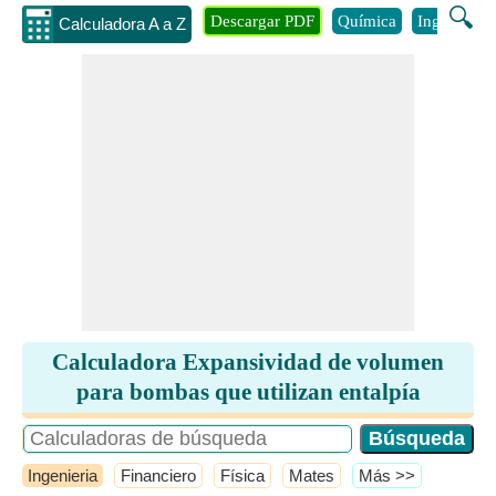
🔍
Descargar PDF
Química
Ingenieria
Calculadora A a Z
Calculadora Expansividad de volumen
para bombas que utilizan entalpía
Ingenieria
Financiero
Física
Mates
​Más >>