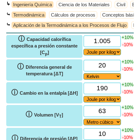
↳
Ingeniería Química
Ciencia de los Materiales
Civil
Elé
⤿
Termodinámica
Cálculos de procesos
Conceptos básico
⤿
Aplicación de la Termodinámica a los Procesos de Flujo
Equ
+10%
ⓘ
Capacidad calorífica
-10%
específica a presión constante
[C
]
p
+10%
ⓘ
Diferencia general de
-10%
temperatura [ΔT]
+10%
ⓘ
-10%
Cambio en la entalpía [ΔH]
+10%
ⓘ
-10%
Volumen [V
]
T
+10%
ⓘ
-10%
Diferencia de presión [ΔP]