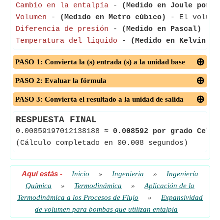
Cambio en la entalpía
-
(Medido en Joule por k
Volumen
-
(Medido en Metro cúbico)
- El volumen
Diferencia de presión
-
(Medido en Pascal)
- La
Temperatura del líquido
-
(Medido en Kelvin)
- 
PASO 1: Convierta la (s) entrada (s) a la unidad base
PASO 2: Evaluar la fórmula
PASO 3: Convierta el resultado a la unidad de salida
RESPUESTA FINAL
0.00859197012138188
≈
0.008592 por grado Celsi
(Cálculo completado en 00.008 segundos)
Aquí estás
-
Inicio
»
Ingenieria
»
Ingeniería
Química
»
Termodinámica
»
Aplicación de la
Termodinámica a los Procesos de Flujo
»
Expansividad
de volumen para bombas que utilizan entalpía