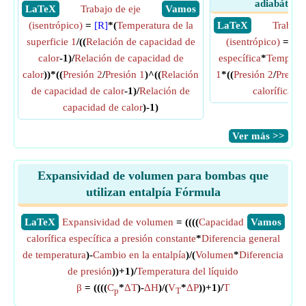
adiabática
​ LaTeX
Trabajo de eje
​ Vamos
(isentrópico)
=
[R]
*(
Temperatura de la
​ LaTeX
Trabajo
superficie 1
/((
Relación de capacidad de
(isentrópico)
=
Cap
calor
-1)/
Relación de capacidad de
específica
*
Temperatu
calor
))*((
Presión 2
/
Presión 1
)^((
Relación
1
*((
Presión 2
/
Presió
de capacidad de calor
-1)/
Relación de
calorífica es
capacidad de calor
)-1)
​Ver más >>
Expansividad de volumen para bombas que
utilizan entalpía Fórmula
​LaTeX
Expansividad de volumen
= ((((
Capacidad
​Vamos
calorífica específica a presión constante
*
Diferencia general
de temperatura
)-
Cambio en la entalpía
)/(
Volumen
*
Diferencia
de presión
))+1)/
Temperatura del líquido
β
= ((((
C
*
ΔT
)-
ΔH
)/(
V
*
ΔP
))+1)/
T
p
T