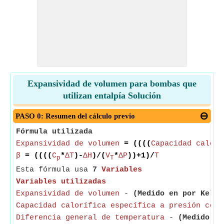
Expansividad de volumen para bombas que
utilizan entalpía Solución
PASO 0: Resumen del cálculo previo
Fórmula utilizada
Expansividad de volumen
= ((((
Capacidad calorí
β
= ((((
C
*
ΔT
)-
ΔH
)/(
V
*
ΔP
))+1)/
T
p
T
Esta fórmula usa
7
Variables
Variables utilizadas
Expansividad de volumen
-
(Medido en por Kelvi
Capacidad calorífica específica a presión cons
Diferencia general de temperatura
-
(Medido en