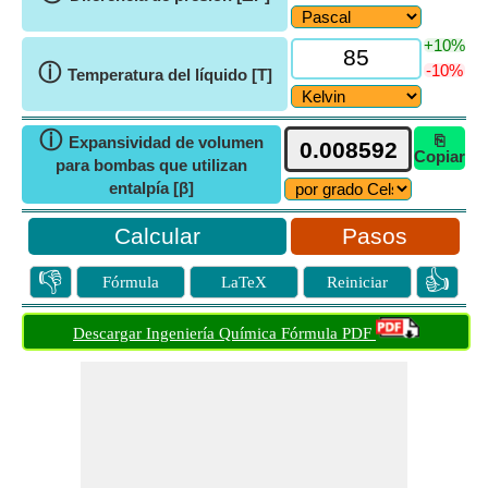
+10%
ⓘ
-10%
Temperatura del líquido [T]
ⓘ
⎘
Expansividad de volumen
Copiar
para bombas que utilizan
entalpía [β]
Pasos
👎
👍
Fórmula
LaTeX
Reiniciar
Descargar Ingeniería Química Fórmula PDF