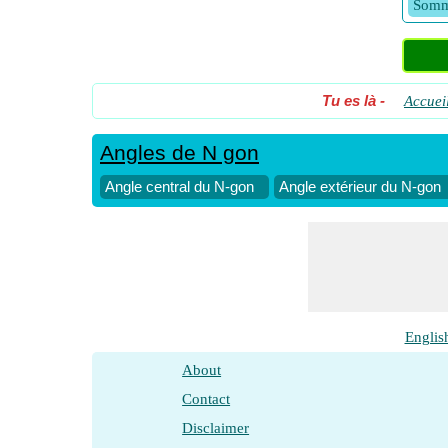
Somme
Tu es là
-
Accuei
Angles de N gon
Angle central du N-gon
Angle extérieur du N-gon
Englis
About
Contact
Disclaimer