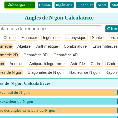
Télécharger PDF
Chimie
Ingénierie
Financier
Santé
Mat
Angles de N gon Calculatrice
Chimie
Financier
Ingénierie
La physique
Santé
Terrai
métrie
Algèbre
Arithmétique
Combinatoire
Ensembles, rel
métrie 2D
Géométrie 3D
Géométrie 4D
on
Annulus
Antiparallélogramme
Astroïde
Cadre
Cadre
les de N gon
Diagonales de N gon
Hauteur de N gon
Rayon 
s de N gon Calculatrices
 central du N-gon
 extérieur du N-gon
 des angles extérieurs du N-gon