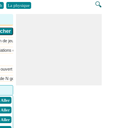
🔍
h
La physique
n de jeux
ations et fonctions
Probabilité et distribution
Séquence et série
 ouvert
Cardioïde
Carré
Carré tronqué
Cercle
cerf-vola
de N gon
Superficie et périmètre de N gon
​ Aller
​ Aller
​ Aller