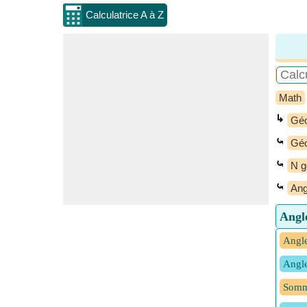
Calculatrice A à Z
Math
↳
Géo
⤿
Géo
⤿
N g
⤿
Ang
Angle
Angle
Angle
Somme