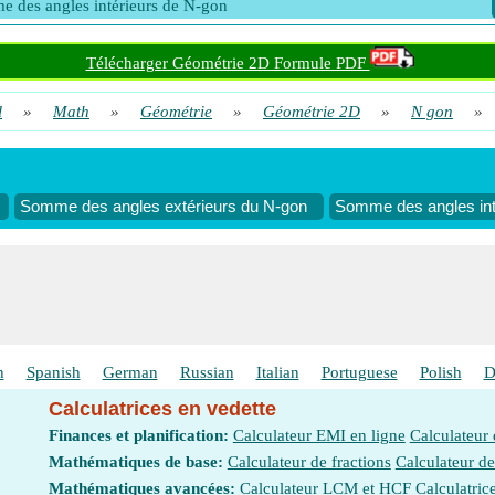
 des angles intérieurs de N-gon
Télécharger Géométrie 2D Formule PDF
l
»
Math
»
Géométrie
»
Géométrie 2D
»
N gon
»
Somme des angles extérieurs du N-gon
Somme des angles int
h
Spanish
German
Russian
Italian
Portuguese
Polish
D
Calculatrices en vedette
Finances et planification:
Calculateur EMI en ligne
Calculateur
Mathématiques de base:
Calculateur de fractions
Calculateur d
Mathématiques avancées:
Calculateur LCM et HCF
Calculatric