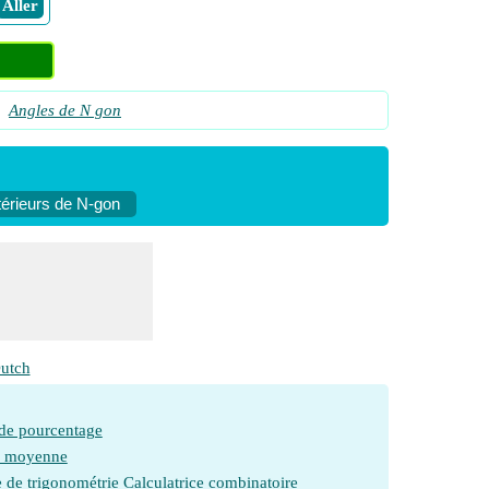
​ Aller
Angles de N gon
érieurs de N-gon
utch
 de pourcentage
e moyenne
e de trigonométrie
Calculatrice combinatoire