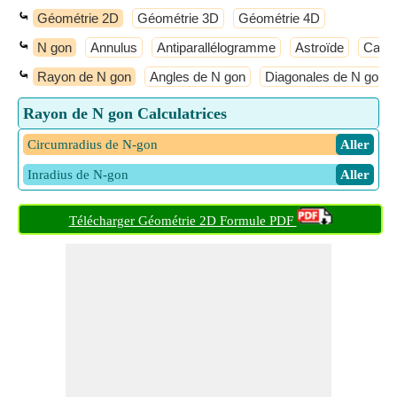
⤿
Géométrie 2D
Géométrie 3D
Géométrie 4D
⤿
N gon
Annulus
Antiparallélogramme
Astroïde
Cadr
⤿
Rayon de N gon
Angles de N gon
Diagonales de N gon
Rayon de N gon Calculatrices
Circumradius de N-gon
​ Aller
Inradius de N-gon
​ Aller
Télécharger Géométrie 2D Formule PDF