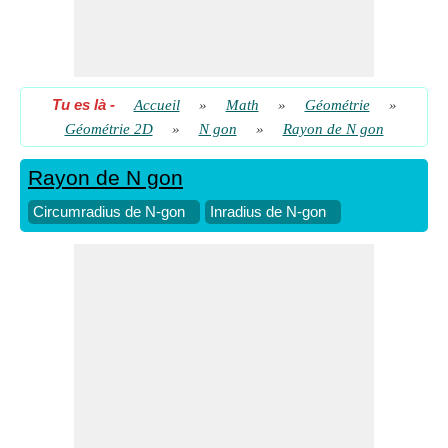
Tu es là
-
Accueil
»
Math
»
Géométrie
»
Géométrie 2D
»
N gon
»
Rayon de N gon
Rayon de N gon
Circumradius de N-gon
Inradius de N-gon