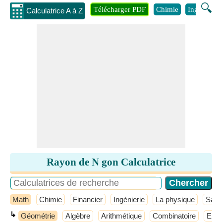
🔍
Télécharger PDF
Chimie
Ingénierie
Calculatrice A à Z
Rayon de N gon Calculatrice
Math
Chimie
Financier
Ingénierie
La physique
Sant
↳
Géométrie
Algèbre
Arithmétique
Combinatoire
Ense