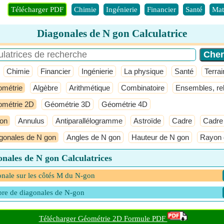
Télécharger PDF
Chimie
Ingénierie
Financier
Santé
Mat
Diagonales de N gon Calculatrice
Chimie
Financier
Ingénierie
La physique
Santé
Terrai
métrie
Algèbre
Arithmétique
Combinatoire
Ensembles, rel
métrie 2D
Géométrie 3D
Géométrie 4D
on
Annulus
Antiparallélogramme
Astroïde
Cadre
Cadre
gonales de N gon
Angles de N gon
Hauteur de N gon
Rayon 
nales de N gon Calculatrices
nale sur les côtés M du N-gon
re de diagonales de N-gon
Télécharger Géométrie 2D Formule PDF