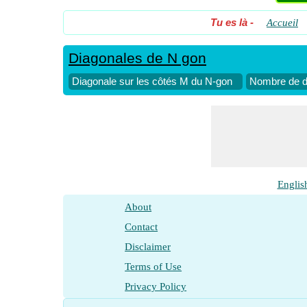
Tu es là
-
Accueil
Diagonales de N gon
Diagonale sur les côtés M du N-gon
Nombre de d
Englis
About
Contact
Disclaimer
Terms of Use
Privacy Policy