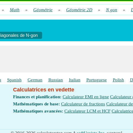
»
Math
»
Géométrie
»
Géométrie 2D
»
N gon
»
D
iagonales de N-gon
h
Spanish
German
Russian
Italian
Portuguese
Polish
D
Calculatrices en vedette
Finances et planification:
Calculateur EMI en ligne
Calculateur
Mathématiques de base:
Calculateur de fractions
Calculateur d
Mathématiques avancées:
Calculateur LCM et HCF
Calculatric