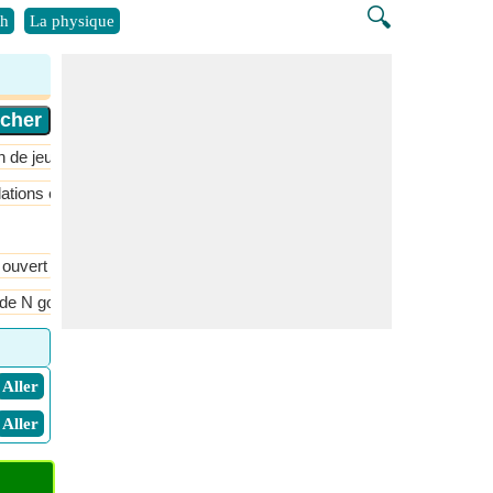
🔍
h
La physique
n de jeux
ations et fonctions
Probabilité et distribution
Séquence et série
 ouvert
Cardioïde
Carré
Carré tronqué
Cercle
cerf-vola
de N gon
Superficie et périmètre de N gon
​ Aller
​ Aller