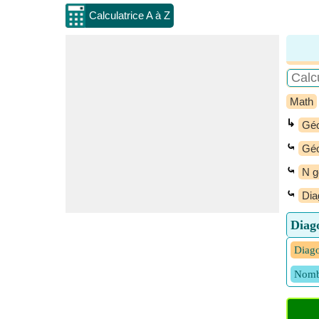
Calculatrice A à Z
Math
↳
Géo
⤿
Géo
⤿
N g
⤿
Dia
Diago
Diago
Nomb