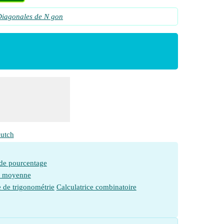
iagonales de N gon
utch
 de pourcentage
e moyenne
e de trigonométrie
Calculatrice combinatoire