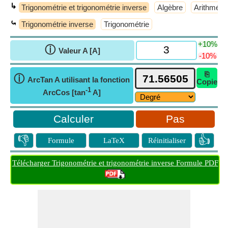
↳
Trigonométrie et trigonométrie inverse
Algèbre
Arithméti
⤿
Trigonométrie inverse
Trigonométrie
+10%
ⓘ
Valeur A [A]
-10%
⎘
ⓘ
ArcTan A utilisant la fonction
Copie
-1
ArcCos [tan
A]
Pas
👎
👍
Formule
LaTeX
Réinitialiser
Télécharger Trigonométrie et trigonométrie inverse Formule PDF