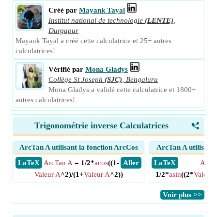
Créé par
Mayank Tayal
Institut national de technologie
(LENTE)
,
Durgapur
Mayank Tayal a créé cette calculatrice et 25+ autres
calculatrices!
Vérifié par
Mona Gladys
Collège St Joseph
(SJC)
,
Bengaluru
Mona Gladys a validé cette calculatrice et 1800+
autres calculatrices!
Trigonométrie inverse Calculatrices
<
ArcTan A utilisant la fonction ArcCos
ArcTan A utilisant 
​ LaTeX
ArcTan A
= 1/2*
acos
((1-
​ Aller
​ LaTeX
ArcT
Valeur A
^2)/(1+
Valeur A
^2))
1/2*
asin
((2*
Valeur 
​Voir plus >>