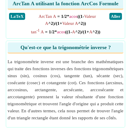
ArcTan A utilisant la fonction ArcCos Formule
​LaTeX
ArcTan A
= 1/2*
acos
((1-
Valeur
​Aller
A
^2)/(1+
Valeur A
^2))
-1
tan
A
= 1/2*
acos
((1-
A
^2)/(1+
A
^2))
Qu'est-ce que la trigonométrie inverse ?
La trigonométrie inverse est une branche des mathématiques
qui traite des fonctions inverses des fonctions trigonométriques
sinus (sin), cosinus (cos), tangente (tan), sécante (sec),
cosécante (cosec) et cotangente (cot). Ces fonctions (arcsinus,
arccosinus, arctangente, arcsécante, arccosécante et
arccotangente) prennent la valeur résultante d'une fonction
trigonométrique et trouvent l'angle d'origine qui a produit cette
valeur. En d'autres termes, cela nous permet de trouver l'angle
d'un triangle rectangle étant donné les rapports de ses côtés.