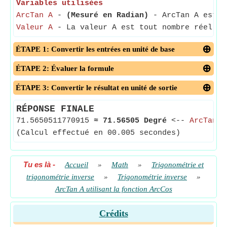
Variables utilisées
ArcTan A
-
(Mesuré en Radian)
- ArcTan A est la
Valeur A
- La valeur A est tout nombre réel po
ÉTAPE 1: Convertir les entrées en unité de base
ÉTAPE 2: Évaluer la formule
ÉTAPE 3: Convertir le résultat en unité de sortie
RÉPONSE FINALE
71.5650511770915
≈
71.56505 Degré
<--
ArcTan A
(Calcul effectué en 00.005 secondes)
Tu es là
-
Accueil
»
Math
»
Trigonométrie et
trigonométrie inverse
»
Trigonométrie inverse
»
ArcTan A utilisant la fonction ArcCos
Crédits