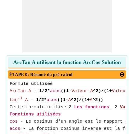
ArcTan A utilisant la fonction ArcCos Solution
ÉTAPE 0: Résumé du pré-calcul
Formule utilisée
ArcTan A
= 1/2*
acos
((1-
Valeur A
^2)/(1+
Valeur A
-1
tan
A
= 1/2*
acos
((1-
A
^2)/(1+
A
^2))
Cette formule utilise
2
Les fonctions
,
2
Varia
Fonctions utilisées
cos
- Le cosinus d'un angle est le rapport du 
acos
- La fonction cosinus inverse est la fonct