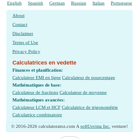
English
Spanish
German
Russian
Italian
Portuguese
About
Contact
Disclaimer
Terms of Use
Privacy Policy
Calculatrices en vedette
Finances et planification:
Calculateur EMI en ligne
Calculateur de pourcentage
Mathématiques de base:
Calculateur de fractions
Calculateur de moyenne
Mathématiques avancées:
Calculateur LCM et HCF
Calculatrice de trigonométrie
Calculatrice combinatoire
© 2016-2026 calculatoratoz.com A
softUsvista Inc.
venture!