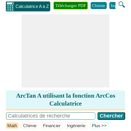
🔍
Télécharger PDF
Chimie
Ingénierie
Calculatrice A à Z
ArcTan A utilisant la fonction ArcCos
Calculatrice
Math
Chimie
Financier
Ingénierie
​Plus >>