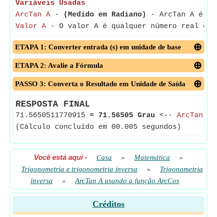
Variáveis Usadas
ArcTan A
-
(Medido em Radiano)
- ArcTan A é a m
Valor A
- O valor A é qualquer número real que
ETAPA 1: Converter entrada (s) em unidade de base
ETAPA 2: Avalie a Fórmula
PASSO 3: Converta o Resultado em Unidade de Saída
RESPOSTA FINAL
71.5650511770915
≈
71.56505 Grau
<--
ArcTan A
(Cálculo concluído em 00.005 segundos)
Você está aqui
-
Casa
»
Matemática
»
Trigonometria e trigonometria inversa
»
Trigonometria
inversa
»
ArcTan A usando a função ArcCos
Créditos