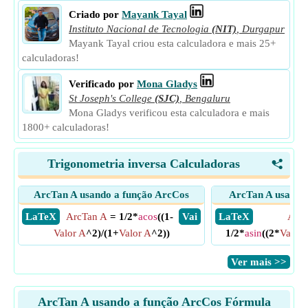
Criado por
Mayank Tayal
Instituto Nacional de Tecnologia
(NIT)
,
Durgapur
Mayank Tayal criou esta calculadora e mais 25+
calculadoras!
Verificado por
Mona Gladys
St Joseph's College
(SJC)
,
Bengaluru
Mona Gladys verificou esta calculadora e mais
1800+ calculadoras!
Trigonometria inversa Calculadoras
<
ArcTan A usando a função ArcCos
ArcTan A usando 
​ LaTeX
ArcTan A
= 1/2*
acos
((1-
​ Vai
​ LaTeX
ArcT
Valor A
^2)/(1+
Valor A
^2))
1/2*
asin
((2*
Valor 
​Ver mais >>
ArcTan A usando a função ArcCos Fórmula