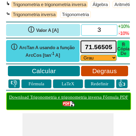
↳
Trigonometria e trigonometria inversa
Álgebra
Aritmética
⤿
Trigonometria inversa
Trigonometria
+10%
ⓘ
Valor A [A]
-10%
⎘
ⓘ
ArcTan A usando a função
Cópia
De
-1
ArcCos [tan
A]
Degraus
👎
👍
Fórmula
LaTeX
Redefinir
Download Trigonometria e trigonometria inversa Fórmula PDF