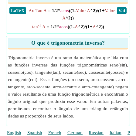
​LaTeX
ArcTan A
= 1/2*
acos
((1-
Valor A
^2)/(1+
Valor
​Vai
A
^2))
-1
tan
A
= 1/2*
acos
((1-
A
^2)/(1+
A
^2))
O que é trigonometria inversa?
Trigonometria inversa é um ramo da matemática que lida com
as funções inversas das funções trigonométricas seno(sin),
cosseno(cos), tangente(tan), secante(sec), cossecante(cossec) e
cotangente(cot). Essas funções (arco-seno, arco-cosseno, arco-
tangente, arco-secante, arco-secante e arco-cotangente) pegam
o valor resultante de uma função trigonométrica e encontram o
ângulo original que produziu esse valor. Em outras palavras,
permite-nos encontrar o ângulo de um triângulo retângulo
dadas as proporções de seus lados.
English
Spanish
French
German
Russian
Italian
Poli