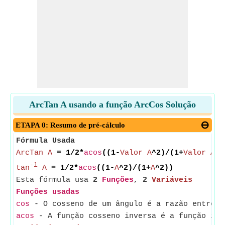
ArcTan A usando a função ArcCos Solução
ETAPA 0: Resumo de pré-cálculo
Fórmula Usada
ArcTan A
= 1/2*
acos
((1-
Valor A
^2)/(1+
Valor A
^2
-1
tan
A
= 1/2*
acos
((1-
A
^2)/(1+
A
^2))
Esta fórmula usa
2
Funções
,
2
Variáveis
Funções usadas
cos
- O cosseno de um ângulo é a razão entre o
acos
- A função cosseno inversa é a função inv