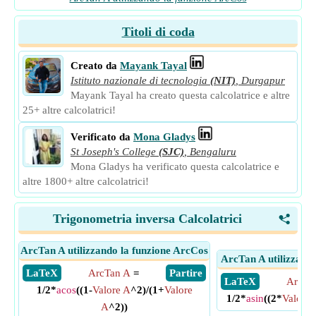
Titoli di coda
Creato da
Mayank Tayal
Istituto nazionale di tecnologia
(NIT)
,
Durgapur
Mayank Tayal ha creato questa calcolatrice e altre
25+ altre calcolatrici!
Verificato da
Mona Gladys
St Joseph's College
(SJC)
,
Bengaluru
Mona Gladys ha verificato questa calcolatrice e
altre 1800+ altre calcolatrici!
Trigonometria inversa Calcolatrici
<
ArcTan A utilizzando la funzione ArcCos
ArcTan A utilizzando
​ LaTeX
ArcTan A
=
​ Partire
​ LaTeX
ArcTa
1/2*
acos
((1-
Valore A
^2)/(1+
Valore
1/2*
asin
((2*
Valore 
A
^2))