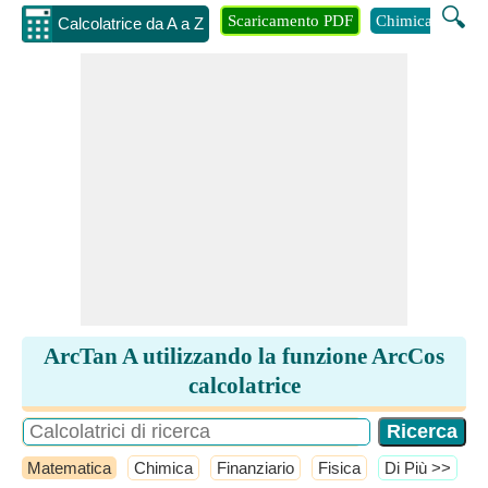
🔍
Scaricamento PDF
Chimica
Inge
Calcolatrice da A a Z
ArcTan A utilizzando la funzione ArcCos
calcolatrice
Matematica
Chimica
Finanziario
Fisica
​Di Più >>