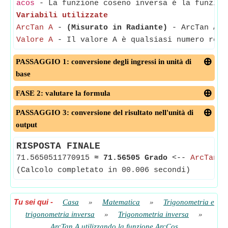
acos
- La funzione coseno inversa è la funzione
Variabili utilizzate
ArcTan A
-
(Misurato in Radiante)
- ArcTan A è 
Valore A
- Il valore A è qualsiasi numero real
PASSAGGIO 1: conversione degli ingressi in unità di
base
FASE 2: valutare la formula
PASSAGGIO 3: conversione del risultato nell'unità di
output
RISPOSTA FINALE
71.5650511770915
≈
71.56505 Grado
<--
ArcTan A
(Calcolo completato in 00.006 secondi)
Tu sei qui
-
Casa
»
Matematica
»
Trigonometria e
trigonometria inversa
»
Trigonometria inversa
»
ArcTan A utilizzando la funzione ArcCos