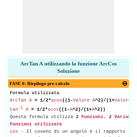
ArcTan A utilizzando la funzione ArcCos
Soluzione
FASE 0: Riepilogo pre-calcolo
Formula utilizzata
ArcTan A
= 1/2*
acos
((1-
Valore A
^2)/(1+
Valore A
-1
tan
A
= 1/2*
acos
((1-
A
^2)/(1+
A
^2))
Questa formula utilizza
2
Funzioni
,
2
Variabil
Funzioni utilizzate
cos
- Il coseno di un angolo è il rapporto tra