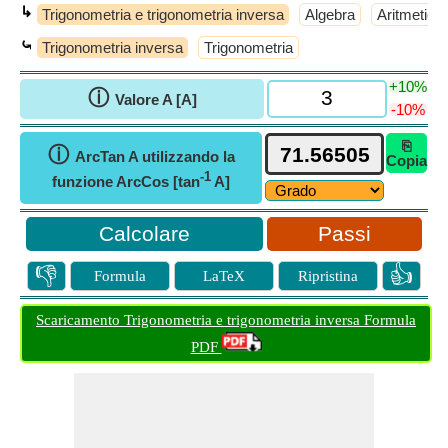
↳
Trigonometria e trigonometria inversa
Algebra
Aritmetica
⤿
Trigonometria inversa
Trigonometria
+10%
ⓘ
Valore A [A]
-10%
⎘
ⓘ
ArcTan A utilizzando la
Copia
-1
funzione ArcCos [tan
A]
Passi
👎
👍
Formula
LaTeX
Ripristina
Scaricamento Trigonometria e trigonometria inversa Formula
PDF