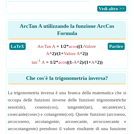
​Vedi altro >>
ArcTan A utilizzando la funzione ArcCos
Formula
​LaTeX
ArcTan A
= 1/2*
acos
((1-
Valore
​Partire
A
^2)/(1+
Valore A
^2))
-1
tan
A
= 1/2*
acos
((1-
A
^2)/(1+
A
^2))
Che cos'è la trigonometria inversa?
La trigonometria inversa è una branca della matematica che si
occupa delle funzioni inverse delle funzioni trigonometriche
seno(sin), coseno(cos), tangente(tan), secante(sec),
cosecante(cosec) e cotangente(cot). Queste funzioni (arcoseno,
arcocoseno, arcotangente, arcosecante, arcocosecante e
arcocotangente) prendono il valore risultante di una funzione