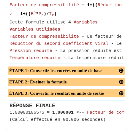
Facteur de compressibilité
= 1+((
Réduction du 
^
z
= 1+((
B
*
P
)/
T
)
r
r
Cette formule utilise
4
Variables
Variables utilisées
Facteur de compressibilité
- Le facteur de comp
Réduction du second coefficient viral
- Le seco
Pression réduite
- La pression réduite est le 
Température réduite
- La température réduite es
ÉTAPE 1: Convertir les entrées en unité de base
ÉTAPE 2: Évaluer la formule
ÉTAPE 3: Convertir le résultat en unité de sortie
RÉPONSE FINALE
1.00000106575
≈
1.000001
<--
Facteur de compre
(Calcul effectué en 00.006 secondes)