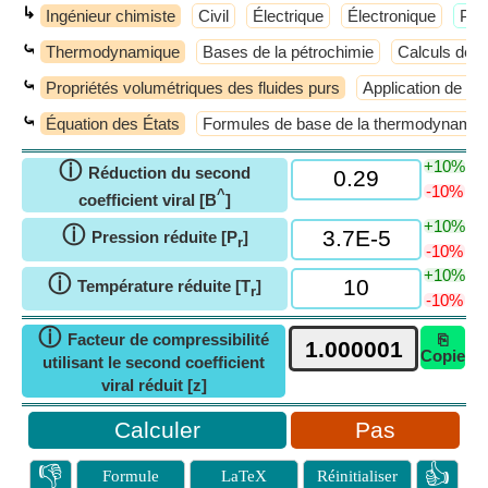
↳
Ingénieur chimiste
Civil
Électrique
Électronique
​Plu
⤿
Thermodynamique
Bases de la pétrochimie
Calculs de 
⤿
Propriétés volumétriques des fluides purs
Application de l
⤿
Équation des États
Formules de base de la thermodynamiq
+10%
ⓘ
Réduction du second
-10%
^
coefficient viral [B
]
+10%
ⓘ
Pression réduite [P
]
r
-10%
+10%
ⓘ
Température réduite [T
]
r
-10%
ⓘ
Facteur de compressibilité
⎘
Copie
utilisant le second coefficient
viral réduit [z]
Pas
👎
👍
Formule
LaTeX
Réinitialiser