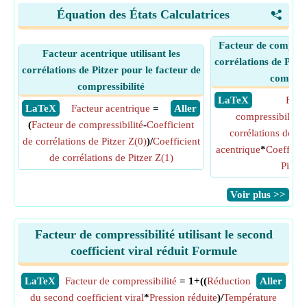
Équation des États Calculatrices
<
Facteur de compressi
Facteur acentrique utilisant les
corrélations de Pitze
corrélations de Pitzer pour le facteur de
compress
compressibilité
​ LaTeX
Fact
​ LaTeX
Facteur acentrique
=
​ Aller
compressibilité
(
Facteur de compressibilité
-
Coefficient
corrélations de Pi
de corrélations de Pitzer Z(0)
)/
Coefficient
acentrique
*
Coefficie
de corrélations de Pitzer Z(1)
Pitzer
​Voir plus >>
Facteur de compressibilité utilisant le second
coefficient viral réduit Formule
​LaTeX
Facteur de compressibilité
= 1+((
Réduction
​Aller
du second coefficient viral
*
Pression réduite
)/
Température