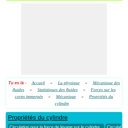
stagnation
​ Aller
Rayon du cylindre pour un seul point de stagnation
​ Aller
Tu es là
-
Accueil
»
La physique
»
Mécanique des
fluides
»
Statistiques des fluides
»
Forces sur les
corps immergés
»
Mécanique
»
Propriétés du
cylindre
Propriétés du cylindre
Circulation pour la force de levage sur le cylindre
Circulation 