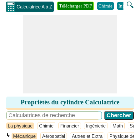
🔍
Télécharger PDF
Chimie
Ingénierie
Calculatrice A à Z
Propriétés du cylindre Calculatrice
La physique
Chimie
Financier
Ingénierie
Math
Sant
↳
Mécanique
Aérospatial
Autres et Extra
Physique de b