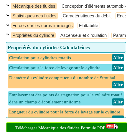
⤿
Mécanique des fluides
Conception d'éléments automobiles
⤿
Statistiques des fluides
Caractéristiques du débit
Encoche
⤿
Forces sur les corps immergés
Flottabilité
⤿
Propriétés du cylindre
Ascenseur et circulation
Paramètre
Propriétés du cylindre Calculatrices
Circulation pour cylindres rotatifs
​ Aller
Circulation pour la force de levage sur le cylindre
​ Aller
Diamètre du cylindre compte tenu du nombre de Strouhal
​ Aller
Emplacement des points de stagnation pour le cylindre rotatif
dans un champ d'écoulement uniforme
​ Aller
Longueur du cylindre pour la force de levage sur le cylindre
​ Aller
Télécharger Mécanique des fluides Formule PDF
Rayon du cylindre pour l'emplacement des points de