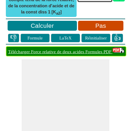
de la concentration d'acide et de
la const diss 1 [K
]
a2
Pas
👎
👍
Formule
LaTeX
Réinitialiser
Télécharger Force relative de deux acides Formules PDF