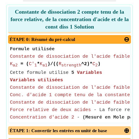
Constante de dissociation 2 compte tenu de la
force relative, de la concentration d'acide et de la
const diss 1 Solution
ÉTAPE 0: Résumé du pré-calcul
Formule utilisée
Constante de dissociation de l'acide faible 2
K
= (
C'
*
K
)/((
R
^2)*
C
)
a2
1
a1
strength
2
Cette formule utilise
5
Variables
Variables utilisées
Constante de dissociation de l'acide faible 2
-
Conc. d'acide 1 compte tenu de la constante de
Constante de dissociation de l'acide faible 1
-
Force relative de deux acides
- La force relati
Concentration d'acide 2
-
(Mesuré en Mole par 
ÉTAPE 1: Convertir les entrées en unité de base