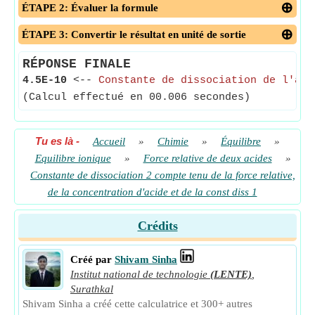
ÉTAPE 2: Évaluer la formule
ÉTAPE 3: Convertir le résultat en unité de sortie
RÉPONSE FINALE
4.5E-10
<--
Constante de dissociation de l'aci
(Calcul effectué en 00.006 secondes)
Tu es là
-
Accueil
»
Chimie
»
Équilibre
»
Equilibre ionique
»
Force relative de deux acides
»
Constante de dissociation 2 compte tenu de la force relative,
de la concentration d'acide et de la const diss 1
Crédits
Créé par
Shivam Sinha
Institut national de technologie
(LENTE)
,
Surathkal
Shivam Sinha a créé cette calculatrice et 300+ autres