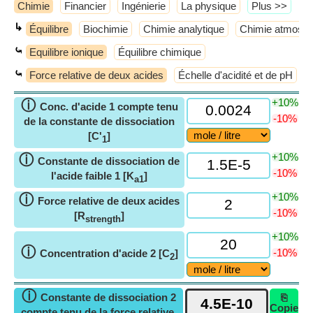
Chimie
Financier
Ingénierie
La physique
​Plus >>
↳
Équilibre
Biochimie
Chimie analytique
Chimie atmosph
⤿
Equilibre ionique
Équilibre chimique
⤿
Force relative de deux acides
Échelle d'acidité et de pH
H
+10%
ⓘ
Conc. d'acide 1 compte tenu
-10%
de la constante de dissociation
[C'
]
1
+10%
ⓘ
Constante de dissociation de
-10%
l'acide faible 1 [K
]
a1
+10%
ⓘ
Force relative de deux acides
-10%
[R
]
strength
+10%
ⓘ
-10%
Concentration d'acide 2 [C
]
2
ⓘ
Constante de dissociation 2
⎘
Copie
compte tenu de la force relative,