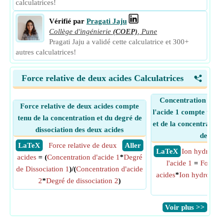
calculatrices!
Vérifié par
Pragati Jaju
Collège d'ingénierie
(COEP)
,
Pune
Pragati Jaju a validé cette calculatrice et 300+
autres calculatrices!
Force relative de deux acides Calculatrices
<
Concentration de l
Force relative de deux acides compte
l'acide 1 compte tenu
tenu de la concentration et du degré de
et de la concentratio
dissociation des deux acides
de l'a
​ LaTeX
Force relative de deux
​ Aller
​ LaTeX
Ion hydrogè
acides
= (
Concentration d'acide 1
*
Degré
l'acide 1
=
Force 
de Dissociation 1
)/(
Concentration d'acide
acides
*
Ion hydrogène
2
*
Degré de dissociation 2
)
2
​Voir plus >>