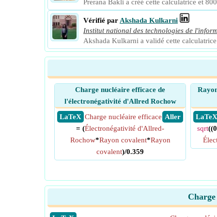
Prerana Bakli a créé cette calculatrice et 800
Vérifié par
Akshada Kulkarni
Institut national des technologies de l'infor
Akshada Kulkarni a validé cette calculatrice 
Charge nucléaire efficace de
Rayon 
l'électronégativité d'Allred Rochow
​ LaTeX
Charge nucléaire efficace
​ Aller
​ LaTe
= (
Électronégativité d'Allred-
sqrt
((
Rochow
*
Rayon covalent
*
Rayon
Élec
covalent
)/0.359
Charge 