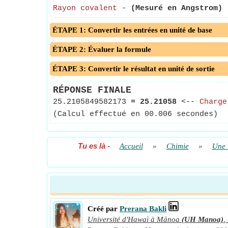
Rayon covalent
-
(Mesuré en Angstrom)
-
ÉTAPE 1: Convertir les entrées en unité de base
ÉTAPE 2: Évaluer la formule
ÉTAPE 3: Convertir le résultat en unité de sortie
RÉPONSE FINALE
25.2105849582173
≈
25.21058
<--
Charge
(Calcul effectué en 00.006 secondes)
Tu es là
-
Accueil
»
Chimie
»
Une 
Créé par
Prerana Bakli
Université d'Hawaï à Mānoa
(UH Manoa)
,