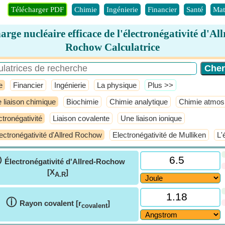
Télécharger PDF
Chimie
Ingénierie
Financier
Santé
Mat
arge nucléaire efficace de l'électronégativité d'All
Rochow Calculatrice
e
Financier
Ingénierie
La physique
​Plus >>
 liaison chimique
Biochimie
Chimie analytique
Chimie atmos
ctronégativité
Liaison covalente
Une liaison ionique
lectronégativité d'Allred Rochow
Electronégativité de Mulliken
L'
ⓘ
Électronégativité d'Allred-Rochow
[X
]
A.R
ⓘ
Rayon covalent [r
]
covalent