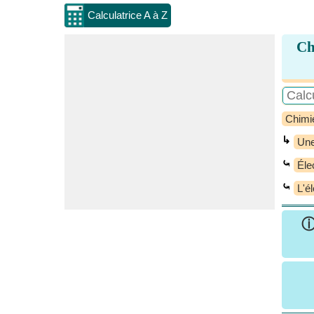
Calculatrice A à Z
Ch
Chimi
↳
Une
⤿
Éle
⤿
L'é