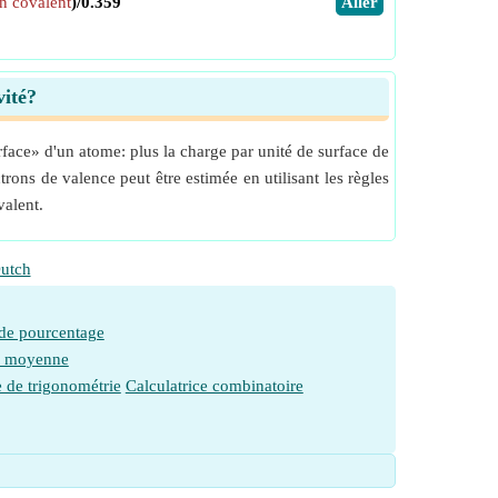
n covalent
)/0.359
​Aller
vité?
rface» d'un atome: plus la charge par unité de surface de
trons de valence peut être estimée en utilisant les règles
valent.
utch
 de pourcentage
e moyenne
e de trigonométrie
Calculatrice combinatoire