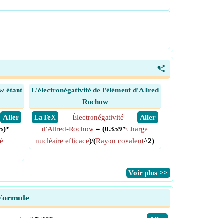
<
w étant
L'électronégativité de l'élément d'Allred
Rochow
​ Aller
​ LaTeX
Électronégativité
​ Aller
5)*
d'Allred-Rochow
= (0.359*
Charge
té
nucléaire efficace
)/(
Rayon covalent
^2)
​Voir plus >>
 Formule