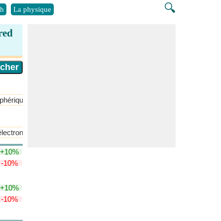
🔍
h
La physique
red
phérique
​Plus >>
électronégativité de Pauling
+10%
-10%
+10%
-10%