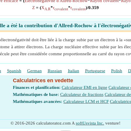
e efficace
= (
Électronégativité d'Allred-Rochow
*
Rayon covalent
*
Rayo
Z
= (
X
*
r
*
r
)/0.359
A.R
covalent
covalent
le a été la contribution d'Allred-Rochow à l'électronégati
ectronégativité doit être liée à la charge subie par un électron à la «su
tome à attirer électrons. La charge nucléaire effective subie par les élec
lécule peut être considérée comme proportionnelle au carré du rayon co
h
Spanish
German
Russian
Italian
Portuguese
Polish
D
Calculatrices en vedette
Finances et planification:
Calculateur EMI en ligne
Calculateur
Mathématiques de base:
Calculateur de fractions
Calculateur d
Mathématiques avancées:
Calculateur LCM et HCF
Calculatric
© 2016-2026 calculatoratoz.com A
softUsvista Inc.
venture!