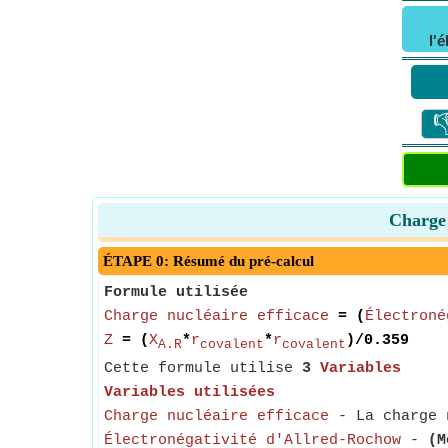
l'

Charge 
ÉTAPE 0: Résumé du pré-calcul
Formule utilisée
Charge nucléaire efficace
= (
Électroné
Z
= (
X
*
r
*
r
)/0.359
A.R
covalent
covalent
Cette formule utilise
3
Variables
Variables utilisées
Charge nucléaire efficace
- La charge n
Électronégativité d'Allred-Rochow
-
(M