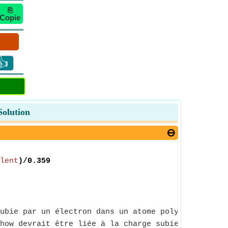
⎘
Copie
👍
Solution
lent
)/0.359
ubie par un électron dans un atome polyélectroniq
how devrait être liée à la charge subie par un éle