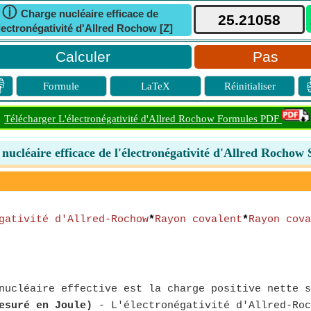
ⓘ
Charge nucléaire efficace de
électronégativité d'Allred Rochow [Z]
Pas

Formule
LaTeX
Réinitialiser
Télécharger L'électronégativité d'Allred Rochow Formules PDF
nucléaire efficace de l'électronégativité d'Allred Rochow 
gativité d'Allred-Rochow
*
Rayon covalent
*
Rayon cova
ucléaire effective est la charge positive nette s
esuré en Joule)
- L'électronégativité d'Allred-Roc