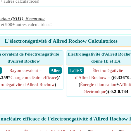
+ autres calculatrices!
mation
(NIIT)
,
Neemrana
et 900+ autres calculatrices!
L'électronégativité d'Allred Rochow Calculatrices
covalent de l'électronégativité
Electronégativité d'Allred Rocho
d'Allred Rochow
donné IE et EA
X
Rayon covalent
=
​ Aller
​ LaTeX
Électronégativité
0.359*
Charge nucléaire efficace
)/
d'Allred-Rochow
= ((0.336*0.
tronégativité d'Allred-Rochow
)
(
Énergie d'ionisation
+
Affini
électronique
))-0.2-0.744
nucléaire efficace de l'électronégativité d'Allred Rochow