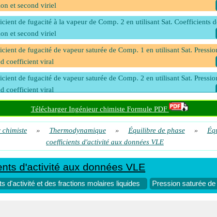
ion et second viriel
icient de fugacité à la vapeur de Comp. 2 en utilisant Sat. Coefficients d
ion et second viriel
icient de fugacité de vapeur saturée de Comp. 1 en utilisant Sat. Pressio
d coefficient viral
icient de fugacité de vapeur saturée de Comp. 2 en utilisant Sat. Pressio
d coefficient viral
ème coefficient viral de Comp. 1 en utilisant Sat. Coefficient de pressio
Télécharger Ingénieur chimiste Formule PDF
gacité de vapeur saturée
 chimiste
»
Thermodynamique
»
Équilibre de phase
»
Équ
ème coefficient viral de Comp. 2 en utilisant Pression Saturée et Sat.
coefficients d'activité aux données VLE
icient de fugacité de vapeur
 d'énergie libre de Gibbs à l'aide des coefficients d'activité et des fracti
ents d'activité aux données VLE
res liquides
s d'activité et des fractions molaires liquides
Pression saturée de C
ion saturée de Comp. 1 en utilisant le second coefficient viral et Sat.
icient de fugacité de vapeur