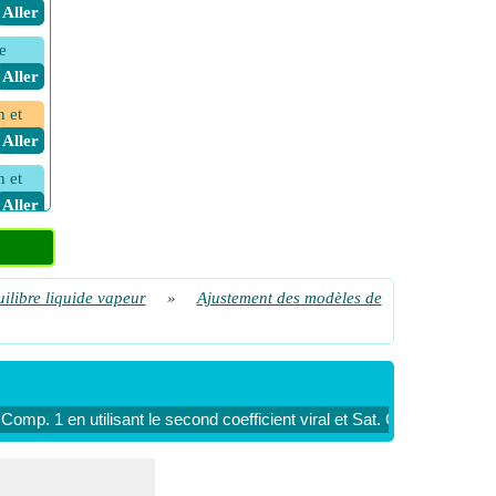
​ Aller
e
​ Aller
n et
​ Aller
n et
​ Aller
n et
​ Aller
ilibre liquide vapeur
»
Ajustement des modèles de
​ Aller
ons
​ Aller
omp. 1 en utilisant le second coefficient viral et Sat. Coefficient de 
​ Aller