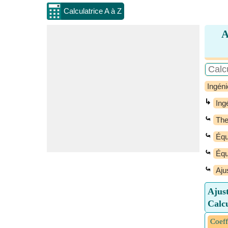
Calculatrice A à Z
A
Ingéni
↳
Ing
⤿
Th
⤿
Équ
⤿
Équ
⤿
Aju
Ajust
Calcu
Coeff