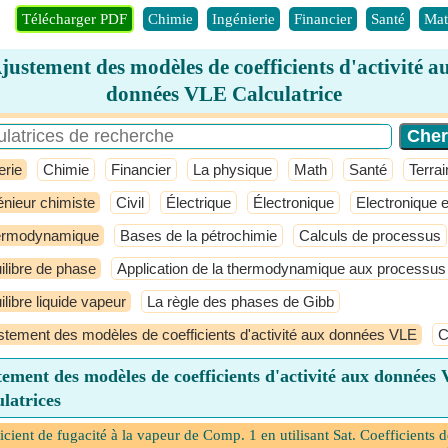
Télécharger PDF
Chimie
Ingénierie
Financier
Santé
Mat
justement des modèles de coefficients d'activité a
données VLE Calculatrice
erie
Chimie
Financier
La physique
Math
Santé
Terrai
énieur chimiste
Civil
Électrique
Électronique
Electronique e
ermodynamique
Bases de la pétrochimie
Calculs de processus
ilibre de phase
Application de la thermodynamique aux processus
ilibre liquide vapeur
La règle des phases de Gibb
stement des modèles de coefficients d'activité aux données VLE
C
ement des modèles de coefficients d'activité aux données
latrices
icient de fugacité à la vapeur de Comp. 1 en utilisant Sat. Coefficients d