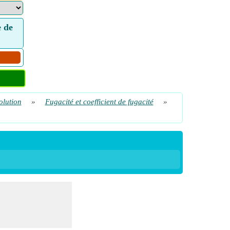
e de
olution
»
Fugacité et coefficient de fugacité
»