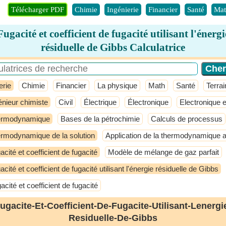
Télécharger PDF
Chimie
Ingénierie
Financier
Santé
Mat
Fugacité et coefficient de fugacité utilisant l'énergi
résiduelle de Gibbs Calculatrice
erie
Chimie
Financier
La physique
Math
Santé
Terrai
énieur chimiste
Civil
Électrique
Électronique
Electronique e
ermodynamique
Bases de la pétrochimie
Calculs de processus
rmodynamique de la solution
Application de la thermodynamique 
acité et coefficient de fugacité
Modèle de mélange de gaz parfait
acité et coefficient de fugacité utilisant l'énergie résiduelle de Gibbs
acité et coefficient de fugacité
ugacite-Et-Coefficient-De-Fugacite-Utilisant-Lenergi
Residuelle-De-Gibbs