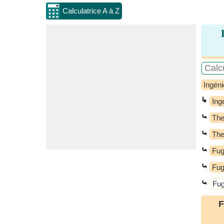
Calculatrice A à Z
Ingéni
↳
Ing
⤿
Th
⤿
The
⤿
Fug
⤿
Fug
⤿
Fug
F