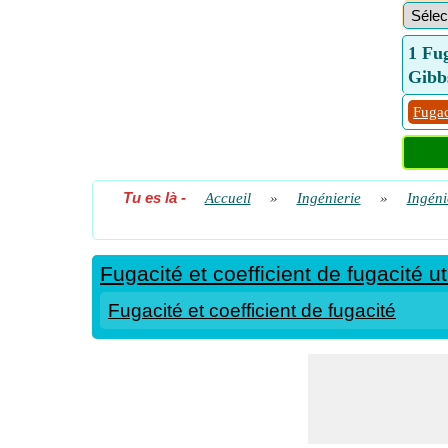
1 Fug
Gibb
Fugac
Tu es là
-
Accueil
»
Ingénierie
»
Ingéni
Fugacité et coefficient de fugacité ut
Fugacité et coefficient de fugacité