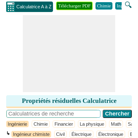
🔍
Télécharger PDF
Chimie
Ingénierie
Calculatrice A à Z
Propriétés résiduelles Calculatrice
Ingénierie
Chimie
Financier
La physique
Math
Sant
↳
Ingénieur chimiste
Civil
Électrique
Électronique
Elec