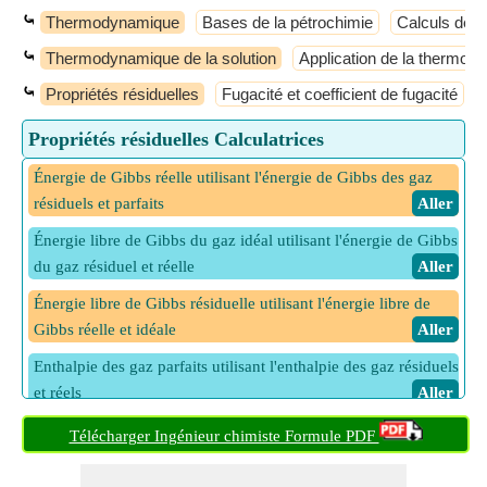
⤿
Thermodynamique
Bases de la pétrochimie
Calculs de 
⤿
Thermodynamique de la solution
Application de la thermo
⤿
Propriétés résiduelles
Fugacité et coefficient de fugacité
Propriétés résiduelles Calculatrices
Énergie de Gibbs réelle utilisant l'énergie de Gibbs des gaz
résiduels et parfaits
​ Aller
Énergie libre de Gibbs du gaz idéal utilisant l'énergie de Gibbs
du gaz résiduel et réelle
​ Aller
Énergie libre de Gibbs résiduelle utilisant l'énergie libre de
Gibbs réelle et idéale
​ Aller
Enthalpie des gaz parfaits utilisant l'enthalpie des gaz résiduels
et réels
​ Aller
Enthalpie réelle utilisant l'enthalpie des gaz résiduels et
Télécharger Ingénieur chimiste Formule PDF
parfaits
​ Aller