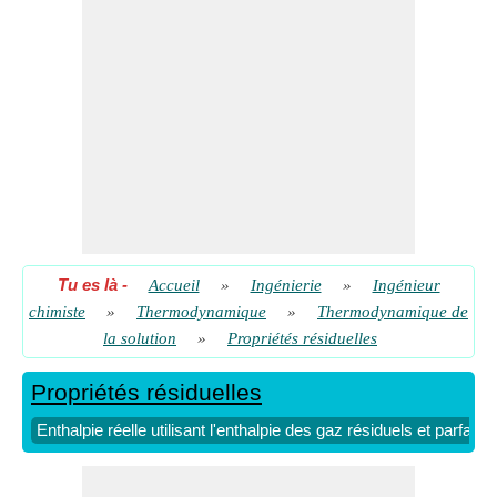
Enthalpie résiduelle utilisant l'enthalpie réelle et idéale des gaz
​ Aller
Entropie des gaz parfaits utilisant l'entropie des gaz résiduels
et réels
​ Aller
Entropie réelle à l'aide de l'entropie des gaz résiduels et
parfaits
​ Aller
Entropie résiduelle utilisant l'entropie réelle et idéale des gaz
​ Aller
Volume de gaz idéal utilisant le volume de gaz résiduel et réel
Tu es là
-
Accueil
»
Ingénierie
»
Ingénieur
​ Aller
chimiste
»
Thermodynamique
»
Thermodynamique de
Volume réel à l'aide du volume de gaz résiduel et idéal
​ Aller
la solution
»
Propriétés résiduelles
Volume résiduel utilisant le volume de gaz réel et idéal
​ Aller
Propriétés résiduelles
Enthalpie réelle utilisant l'enthalpie des gaz résiduels et parfaits