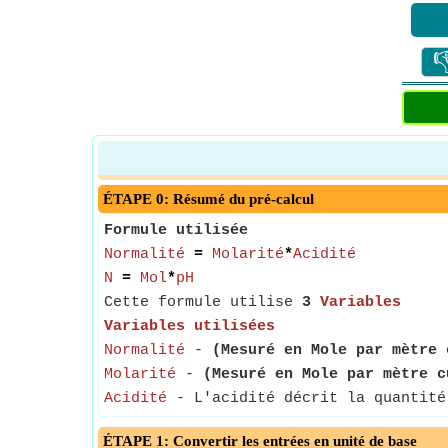

ÉTAPE 0: Résumé du pré-calcul
Formule utilisée
Normalité
=
Molarité
*
Acidité
N
=
Mol
*
pH
Cette formule utilise
3
Variables
Variables utilisées
Normalité
-
(Mesuré en Mole par mètre 
Molarité
-
(Mesuré en Mole par mètre c
Acidité
- L'acidité décrit la quantité 
ÉTAPE 1: Convertir les entrées en unité de base