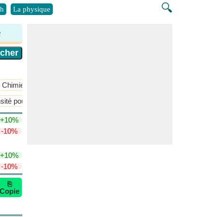
🔍
h
La physique
e
Chimie atmosphérique
​Plus >>
sité pour les gaz
Poids équivalent
​Plus >>
+10%
-10%
+10%
-10%
⎘
Copie