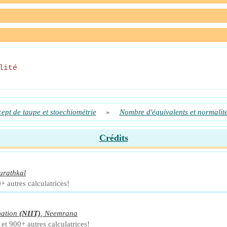
lité
ept de taupe et stoechiométrie
»
Nombre d'équivalents et normalit
Crédits
urathkal
+ autres calculatrices!
mation
(NIIT)
,
Neemrana
et 900+ autres calculatrices!