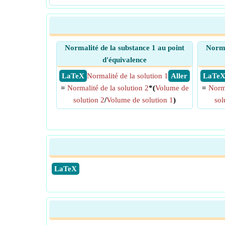
Normalité de la substance 1 au point
Norma
d'équivalence
​ LaTeX
Normalité de la solution 1
​ Aller
​ LaTe
=
Normalité de la solution 2
*(
Volume de
=
Norma
solution 2
/
Volume de solution 1
)
sol
​LaTeX