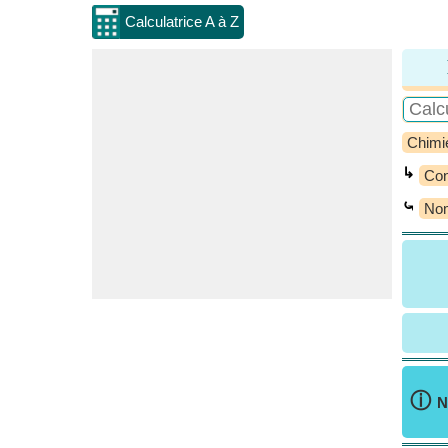
Calculatrice A à Z
Chimi
↳
Con
⤿
Nom
ⓘ
N