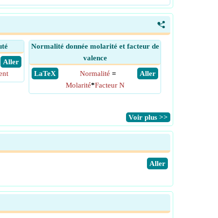
<
uté
Normalité donnée molarité et facteur de
valence
​ Aller
ent
​ LaTeX
Normalité
=
​ Aller
Molarité
*
Facteur N
​Voir plus >>
​Aller