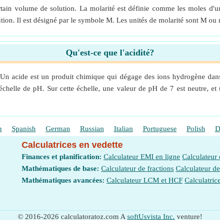
rtain volume de solution. La molarité est définie comme les moles d'un 
ion. Il est désigné par le symbole M. Les unités de molarité sont M ou 
Qu'est-ce que l'acidité?
e. Un acide est un produit chimique qui dégage des ions hydrogène dans
échelle de pH. Sur cette échelle, une valeur de pH de 7 est neutre, et
h
Spanish
German
Russian
Italian
Portuguese
Polish
D
Calculatrices en vedette
Finances et planification:
Calculateur EMI en ligne
Calculateur
Mathématiques de base:
Calculateur de fractions
Calculateur d
Mathématiques avancées:
Calculateur LCM et HCF
Calculatric
© 2016-2026 calculatoratoz.com A
softUsvista Inc.
venture!