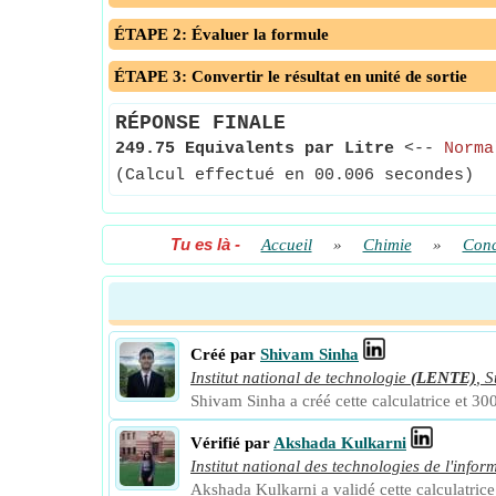
ÉTAPE 2: Évaluer la formule
ÉTAPE 3: Convertir le résultat en unité de sortie
RÉPONSE FINALE
249.75 Equivalents par Litre
<--
Norma
(Calcul effectué en 00.006 secondes)
Tu es là
-
Accueil
»
Chimie
»
Conc
Créé par
Shivam Sinha
Institut national de technologie
(LENTE)
,
S
Shivam Sinha a créé cette calculatrice et 300
Vérifié par
Akshada Kulkarni
Institut national des technologies de l'infor
Akshada Kulkarni a validé cette calculatrice 