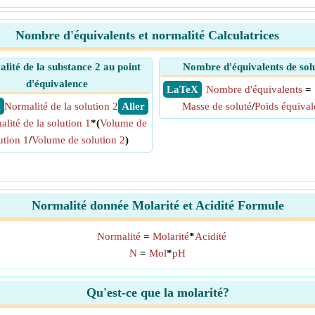
Nombre d'équivalents et normalité Calculatrices
lité de la substance 2 au point
Nombre d'équivalents de sol
d'équivalence
​ LaTeX
Nombre d'équivalents
=
X
Normalité de la solution 2
​ Aller
Masse de soluté
/
Poids équival
lité de la solution 1
*(
Volume de
ution 1
/
Volume de solution 2
)
Normalité donnée Molarité et Acidité Formule
Normalité
=
Molarité
*
Acidité
N
=
Mol
*
pH
Qu'est-ce que la molarité?