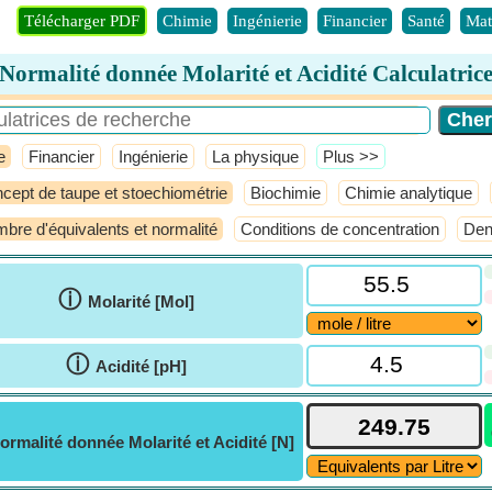
Télécharger PDF
Chimie
Ingénierie
Financier
Santé
Mat
Normalité donnée Molarité et Acidité Calculatric
e
Financier
Ingénierie
La physique
​Plus >>
cept de taupe et stoechiométrie
Biochimie
Chimie analytique
bre d'équivalents et normalité
Conditions de concentration
Den
ⓘ
Molarité [Mol]
ⓘ
Acidité [pH]
ormalité donnée Molarité et Acidité [N]