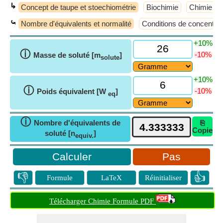
↳
Concept de taupe et stoechiométrie
Biochimie
Chimie an
⤿
Nombre d'équivalents et normalité
Conditions de concentrat
+10%
ⓘ
-10%
Masse de soluté [m
]
solute
+10%
ⓘ
-10%
Poids équivalent [W
]
eq
ⓘ
Nombre d'équivalents de
⎘
Copie
soluté [n
]
equiv.
Pas
👎
👍
Formule
LaTeX
Réinitialiser
Télécharger Chimie Formule PDF