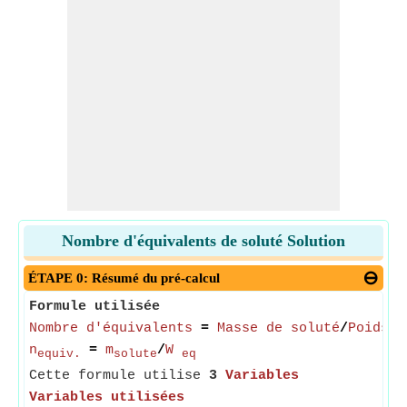
Nombre d'équivalents de soluté Solution
ÉTAPE 0: Résumé du pré-calcul
Formule utilisée
Nombre d'équivalents
=
Masse de soluté
/
Poids é
n
=
m
/
W
equiv.
solute
eq
Cette formule utilise
3
Variables
Variables utilisées