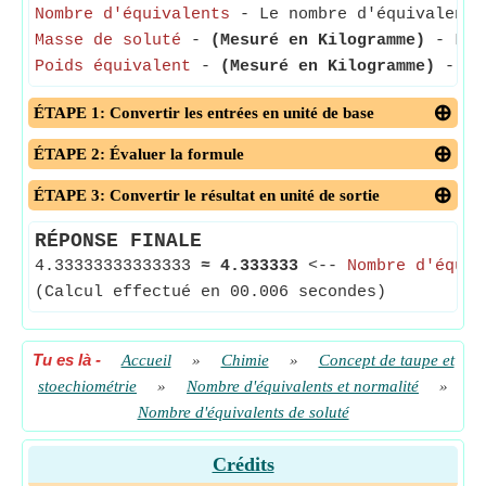
Nombre d'équivalents
- Le nombre d'équivalents 
Masse de soluté
-
(Mesuré en Kilogramme)
- La m
Poids équivalent
-
(Mesuré en Kilogramme)
- Le 
ÉTAPE 1: Convertir les entrées en unité de base
ÉTAPE 2: Évaluer la formule
ÉTAPE 3: Convertir le résultat en unité de sortie
RÉPONSE FINALE
4.33333333333333
≈
4.333333
<--
Nombre d'équiv
(Calcul effectué en 00.006 secondes)
Tu es là
-
Accueil
»
Chimie
»
Concept de taupe et
stoechiométrie
»
Nombre d'équivalents et normalité
»
Nombre d'équivalents de soluté
Crédits