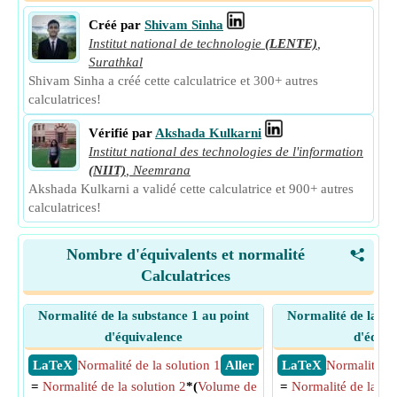
Créé par
Shivam Sinha
Institut national de technologie
(LENTE)
,
Surathkal
Shivam Sinha a créé cette calculatrice et 300+ autres
calculatrices!
Vérifié par
Akshada Kulkarni
Institut national des technologies de l'information
(NIIT)
,
Neemrana
Akshada Kulkarni a validé cette calculatrice et 900+ autres
calculatrices!
Nombre d'équivalents et normalité
<
Calculatrices
Normalité de la substance 1 au point
Normalité de la su
d'équivalence
d'équiv
​ LaTeX
Normalité de la solution 1
​ Aller
​ LaTeX
Normalité de
=
Normalité de la solution 2
*(
Volume de
=
Normalité de la sol