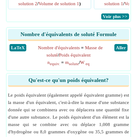
solution 2
/
Volume de solution 1
)
solution 1
/
Volume
​Voir plus >>
Nombre d'équivalents de soluté Formule
​LaTeX
Nombre d'équivalents
=
Masse de
​Aller
soluté
/
Poids équivalent
n
=
m
/
W
equiv.
solute
eq
Qu'est-ce qu'un poids équivalent?
Le poids équivalent (également appelé équivalent gramme) est
la masse d'un équivalent, c'est-à-dire la masse d'une substance
donnée qui se combinera avec ou déplacera une quantité fixe
d'une autre substance. Le poids équivalent d'un élément est la
masse qui se combine avec ou déplace 1,008 gramme
d'hydrogène ou 8,0 grammes d'oxygène ou 35,5 grammes de