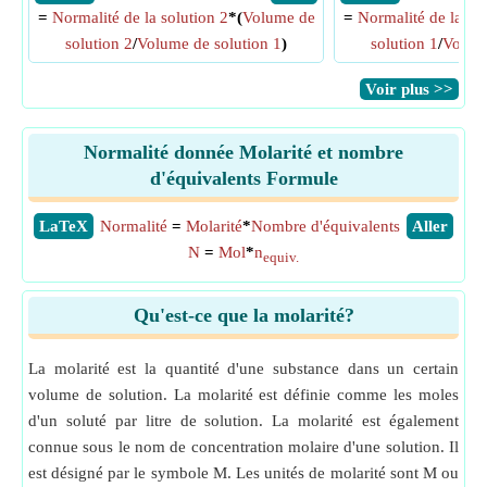
=
Normalité de la solution 2
*(
Volume de
=
Normalité de la sol
solution 2
/
Volume de solution 1
)
solution 1
/
Volume
​Voir plus >>
Normalité donnée Molarité et nombre
d'équivalents Formule
​LaTeX
Normalité
=
Molarité
*
Nombre d'équivalents
​Aller
N
=
Mol
*
n
equiv.
Qu'est-ce que la molarité?
La molarité est la quantité d'une substance dans un certain
volume de solution. La molarité est définie comme les moles
d'un soluté par litre de solution. La molarité est également
connue sous le nom de concentration molaire d'une solution. Il
est désigné par le symbole M. Les unités de molarité sont M ou