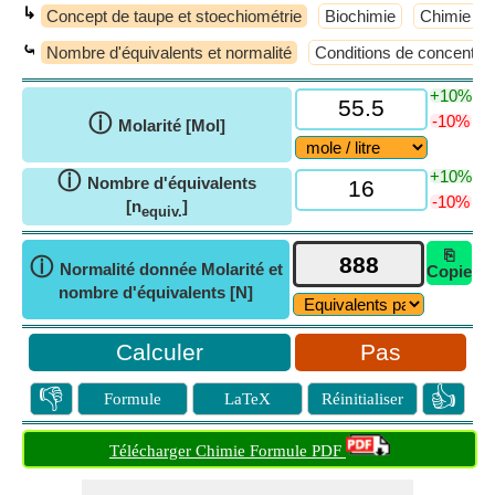
↳
Concept de taupe et stoechiométrie
Biochimie
Chimie an
⤿
Nombre d'équivalents et normalité
Conditions de concentrat
+10%
ⓘ
-10%
Molarité [Mol]
+10%
ⓘ
Nombre d'équivalents
-10%
[n
]
equiv.
⎘
ⓘ
Normalité donnée Molarité et
Copie
nombre d'équivalents [N]
Pas
👎
👍
Formule
LaTeX
Réinitialiser
Télécharger Chimie Formule PDF