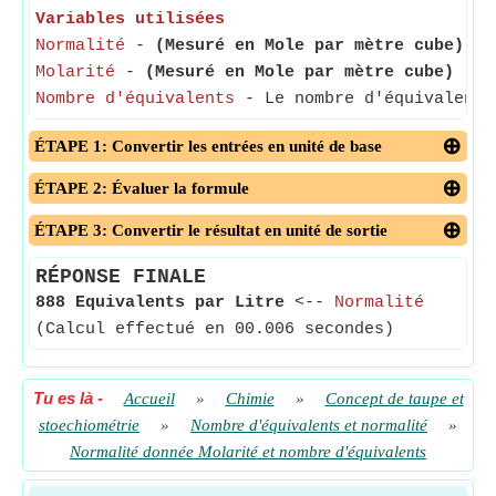
Variables utilisées
Normalité
-
(Mesuré en Mole par mètre cube)
- L
Molarité
-
(Mesuré en Mole par mètre cube)
- La
Nombre d'équivalents
- Le nombre d'équivalents 
ÉTAPE 1: Convertir les entrées en unité de base
ÉTAPE 2: Évaluer la formule
ÉTAPE 3: Convertir le résultat en unité de sortie
RÉPONSE FINALE
888 Equivalents par Litre
<--
Normalité
(Calcul effectué en 00.006 secondes)
Tu es là
-
Accueil
»
Chimie
»
Concept de taupe et
stoechiométrie
»
Nombre d'équivalents et normalité
»
Normalité donnée Molarité et nombre d'équivalents