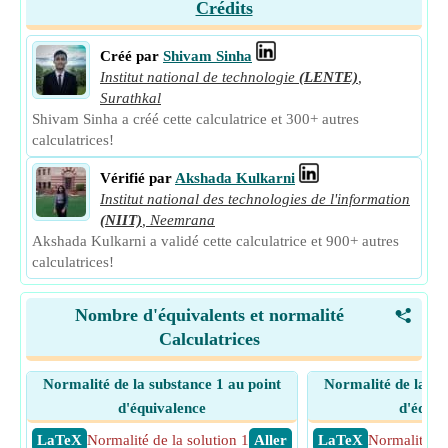
Crédits
Créé par
Shivam Sinha
Institut national de technologie
(LENTE)
,
Surathkal
Shivam Sinha a créé cette calculatrice et 300+ autres
calculatrices!
Vérifié par
Akshada Kulkarni
Institut national des technologies de l'information
(NIIT)
,
Neemrana
Akshada Kulkarni a validé cette calculatrice et 900+ autres
calculatrices!
Nombre d'équivalents et normalité
<
Calculatrices
Normalité de la substance 1 au point
Normalité de la su
d'équivalence
d'équiv
​ LaTeX
Normalité de la solution 1
​ Aller
​ LaTeX
Normalité de