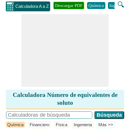
🔍
Descargar PDF
Química
Ingenieria
Calculadora A a Z
Calculadora Número de equivalentes de
soluto
Química
Financiero
Física
Ingenieria
​Más >>