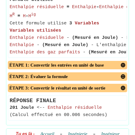
Enthalpie résiduelle
=
Enthalpie
-
Enthalpie des
R
ig
H
=
H
-
H
Cette formule utilise
3
Variables
Variables utilisées
Enthalpie résiduelle
-
(Mesuré en Joule)
- L'en
Enthalpie
-
(Mesuré en Joule)
- L'enthalpie est
Enthalpie des gaz parfaits
-
(Mesuré en Joule)
ÉTAPE 1: Convertir les entrées en unité de base
ÉTAPE 2: Évaluer la formule
ÉTAPE 3: Convertir le résultat en unité de sortie
RÉPONSE FINALE
201 Joule
<--
Enthalpie résiduelle
(Calcul effectué en 00.006 secondes)
Tu es là
-
Accueil
»
Ingénierie
»
Ingénieur