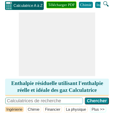
🔍
Télécharger PDF
Chimie
Ingénierie
Calculatrice A à Z
Enthalpie résiduelle utilisant l'enthalpie
réelle et idéale des gaz Calculatrice
Ingénierie
Chimie
Financier
La physique
​Plus >>