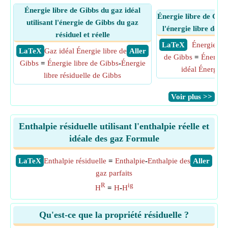
Énergie libre de Gibbs du gaz idéal
Énergie libre de Gibbs
utilisant l'énergie de Gibbs du gaz
l'énergie libre de Gi
résiduel et réelle
​ LaTeX
Énergie lib
​ LaTeX
Gaz idéal Énergie libre de
​ Aller
de Gibbs
=
Énergie 
Gibbs
=
Énergie libre de Gibbs
-
Énergie
idéal Énergie 
libre résiduelle de Gibbs
​Voir plus >>
Enthalpie résiduelle utilisant l'enthalpie réelle et
idéale des gaz Formule
​LaTeX
Enthalpie résiduelle
=
Enthalpie
-
Enthalpie des
​Aller
gaz parfaits
R
ig
H
=
H
-
H
Qu'est-ce que la propriété résiduelle ?