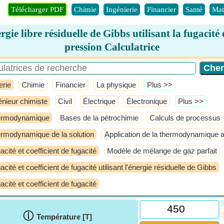
Télécharger PDF
Chimie
Ingénierie
Financier
Santé
Mat
rgie libre résiduelle de Gibbs utilisant la fugacité e
pression Calculatrice
erie
Chimie
Financier
La physique
​Plus >>
énieur chimiste
Civil
Électrique
Électronique
​Plus >>
ermodynamique
Bases de la pétrochimie
Calculs de processus
rmodynamique de la solution
Application de la thermodynamique 
acité et coefficient de fugacité
Modèle de mélange de gaz parfait
acité et coefficient de fugacité utilisant l'énergie résiduelle de Gibbs
acité et coefficient de fugacité
ⓘ
Température [T]