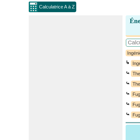
Calculatrice A à Z
Éne
Ingéni
↳
Ing
⤿
Th
⤿
The
⤿
Fug
⤿
Fug
⤿
Fug