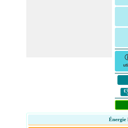
ut

Énergie l