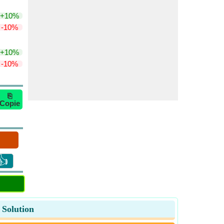
+10%
-10%
+10%
-10%
⎘
Copie
👍
n Solution