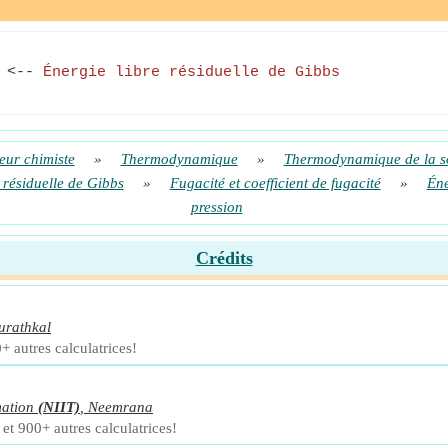
<--
Énergie libre résiduelle de Gibbs
eur chimiste
»
Thermodynamique
»
Thermodynamique de la s
e résiduelle de Gibbs
»
Fugacité et coefficient de fugacité
»
Éne
pression
Crédits
urathkal
+ autres calculatrices!
mation
(NIIT)
,
Neemrana
et 900+ autres calculatrices!