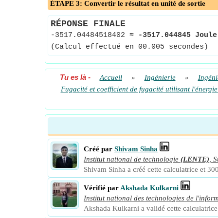
ÉTAPE 3: Convertir le résultat en unité de sortie
RÉPONSE FINALE
-3517.04484518402
≈
-3517.044845 Joule
(Calcul effectué en 00.005 secondes)
Tu es là
-
Accueil
»
Ingénierie
»
Ingéni
Fugacité et coefficient de fugacité utilisant l'énergi
Créé par
Shivam Sinha
Institut national de technologie
(LENTE)
,
S
Shivam Sinha a créé cette calculatrice et 300
Vérifié par
Akshada Kulkarni
Institut national des technologies de l'infor
Akshada Kulkarni a validé cette calculatrice 