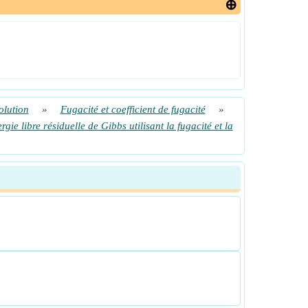
olution
»
Fugacité et coefficient de fugacité
»
rgie libre résiduelle de Gibbs utilisant la fugacité et la