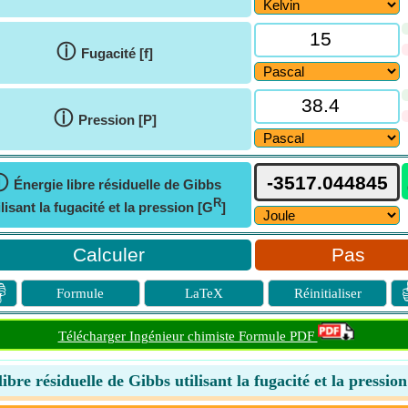
ⓘ
Fugacité [f]
ⓘ
Pression [P]
ⓘ
Énergie libre résiduelle de Gibbs
R
ilisant la fugacité et la pression [G
]
Pas

Formule
LaTeX
Réinitialiser
Télécharger Ingénieur chimiste Formule PDF
ibre résiduelle de Gibbs utilisant la fugacité et la pressio