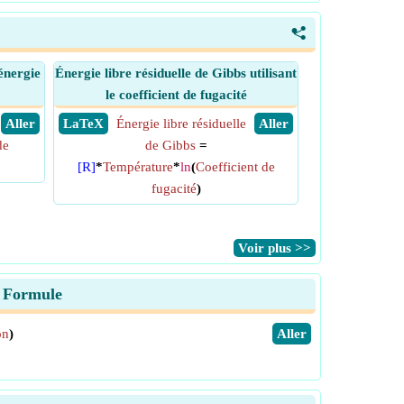
<
'énergie
Énergie libre résiduelle de Gibbs utilisant
le coefficient de fugacité
​ Aller
​ LaTeX
Énergie libre résiduelle
​ Aller
de
de Gibbs
=
[R]
*
Température
*
ln
(
Coefficient de
fugacité
)
​Voir plus >>
on Formule
on
)
​Aller