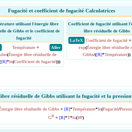
Fugacité et coefficient de fugacité Calculatrices
rature utilisant l'énergie libre
Coefficient de fugacité utilisant l
elle de Gibbs et le coefficient de
libre résiduelle de Gibbs
fugacité
​ LaTeX
Coefficient de fugacité
=
X
Température
=
​ Aller
exp
(
Énergie libre résiduelle 
ulus
(
Énergie libre résiduelle de
Gibbs
/(
[R]
*
Température
))
(
[R]
*
ln
(
Coefficient de fugacité
)))
ibre résiduelle de Gibbs utilisant la fugacité et la pressi
Énergie libre résiduelle de Gibbs
=
[R]
*
Température
*
ln
(
Fugacité
/
Pressi
R
G
=
[R]
*
T
*
ln
(
f
/
P
)