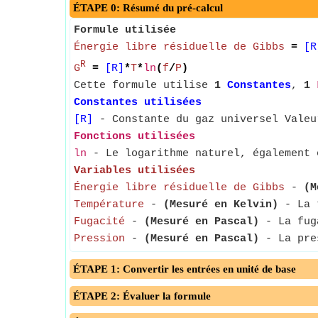
ÉTAPE 0: Résumé du pré-calcul
Formule utilisée
Énergie libre résiduelle de Gibbs
=
[R
R
G
=
[R]
*
T
*
ln
(
f
/
P
)
Cette formule utilise
1
Constantes
,
1
Constantes utilisées
[R]
- Constante du gaz universel Valeu
Fonctions utilisées
ln
- Le logarithme naturel, également 
Variables utilisées
Énergie libre résiduelle de Gibbs
-
(M
Température
-
(Mesuré en Kelvin)
- La t
Fugacité
-
(Mesuré en Pascal)
- La fuga
Pression
-
(Mesuré en Pascal)
- La pres
ÉTAPE 1: Convertir les entrées en unité de base
ÉTAPE 2: Évaluer la formule