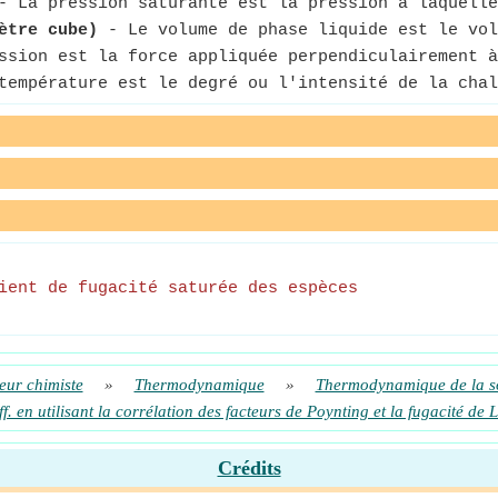
 La pression saturante est la pression à laquelle
ètre cube)
- Le volume de phase liquide est le vol
sion est la force appliquée perpendiculairement à
empérature est le degré ou l'intensité de la chal
ient de fugacité saturée des espèces
eur chimiste
»
Thermodynamique
»
Thermodynamique de la s
. en utilisant la corrélation des facteurs de Poynting et la fugacité de
Crédits