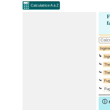
Calculatrice A à Z
F
f
Ingéni
↳
Ing
⤿
Th
⤿
The
⤿
Fug
⤿
Fug
ⓘ