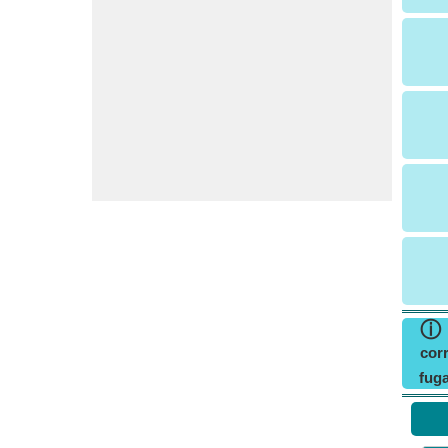
ⓘ
corr
fuga