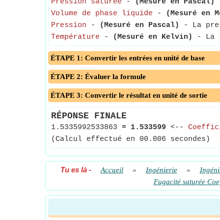
Pression saturée
-
(Mesuré en Pascal)
-
Volume de phase liquide
-
(Mesuré en M
Pression
-
(Mesuré en Pascal)
- La pres
Température
-
(Mesuré en Kelvin)
- La t
ÉTAPE 1: Convertir les entrées en unité de base
ÉTAPE 2: Évaluer la formule
ÉTAPE 3: Convertir le résultat en unité de sortie
RÉPONSE FINALE
1.5335992533863
≈
1.533599
<--
Coeffic
(Calcul effectué en 00.006 secondes)
Tu es là
-
Accueil
»
Ingénierie
»
Ingéni
Fugacité saturée Coeff