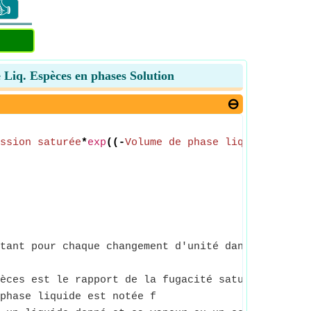
👍
de Liq. Espèces en phases Solution
ssion saturée
*
exp
((-
Volume de phase liquide
*(
Pres
tant pour chaque changement d'unité dans la varia
èces est le rapport de la fugacité saturée d'une e
phase liquide est notée f