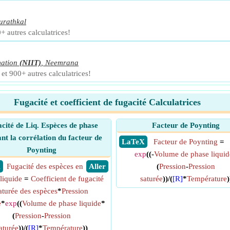
urathkal
+ autres calculatrices!
mation
(NIIT)
,
Neemrana
et 900+ autres calculatrices!
Fugacité et coefficient de fugacité Calculatrices
cité de Liq. Espèces de phase
Facteur de Poynting
sant la corrélation du facteur de
​ LaTeX
Facteur de Poynting
=
Poynting
exp
((-
Volume de phase liquid
X
Fugacité des espèces en
​ Aller
(
Pression
-
Pression
liquide
=
Coefficient de fugacité
saturée
))/(
[R]
*
Température
)
aturée des espèces
*
Pression
e
*
exp
((
Volume de phase liquide
*
(
Pression
-
Pression
aturée
))/(
[R]
*
Température
))