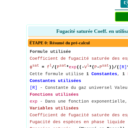

Fugacité saturée Coeff. en utilis
ÉTAPE 0: Résumé du pré-calcul
Formule utilisée
Coefficient de fugacité saturée des es
sat
l
sat
l
sat
ϕ
=
f
/(
P
*
exp
((-
V
*(
P
-
P
))/(
[R]
Cette formule utilise
1
Constantes
,
1
Constantes utilisées
[R]
- Constante du gaz universel Valeu
Fonctions utilisées
exp
- Dans une fonction exponentielle, 
Variables utilisées
Coefficient de fugacité saturée des es
Fugacité des espèces en phase liquide