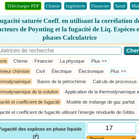
Télécharger PDF
Chimie
Ingénierie
Financier
Santé
Mat
ugacité saturée Coeff. en utilisant la corrélation d
acteurs de Poynting et la fugacité de Liq. Espèces 
phases Calculatrice
erie
Chimie
Financier
La physique
​Plus >>
énieur chimiste
Civil
Électrique
Électronique
​Plus >>
ermodynamique
Bases de la pétrochimie
Calculs de processus
rmodynamique de la solution
Application de la thermodynamique 
acité et coefficient de fugacité
Modèle de mélange de gaz parfait
acité et coefficient de fugacité utilisant l'énergie résiduelle de Gibbs
Fugacité des espèces en phase liquide
l
[f
]