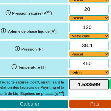
ⓘ
sat
Pression saturée [P
]
ⓘ
l
Volume de phase liquide [V
]
ⓘ
Pression [P]
ⓘ
Température [T]
Fugacité saturée Coeff. en utilisant la
élation des facteurs de Poynting et la
sat
cité de Liq. Espèces en phases [ϕ
]
Pas