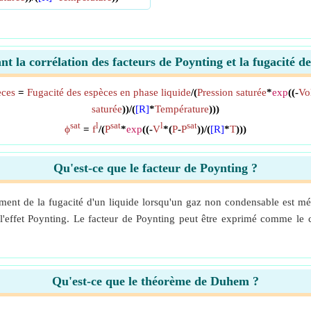
ant la corrélation des facteurs de Poynting et la fugacité
èces
=
Fugacité des espèces en phase liquide
/(
Pression saturée
*
exp
((-
Vo
saturée
))/(
[R]
*
Température
)))
sat
l
sat
l
sat
ϕ
=
f
/(
P
*
exp
((-
V
*(
P
-
P
))/(
[R]
*
T
)))
Qu'est-ce que le facteur de Poynting ?
ment de la fugacité d'un liquide lorsqu'un gaz non condensable est mé
 l'effet Poynting. Le facteur de Poynting peut être exprimé comme le 
Qu'est-ce que le théorème de Duhem ?