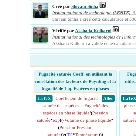
Créé par
Shivam Sinha
Institut national de technologie
(LENTE)
,
S
Shivam Sinha a créé cette calculatrice et 300
Vérifié par
Akshada Kulkarni
Institut national des technologies de l'infor
Akshada Kulkarni a validé cette calculatrice 
Fugacité saturée Coeff. en utilisant la
Fuga
corrélation des facteurs de Poynting et la
utili
fugacité de Liq. Espèces en phases
​ LaTeX
Coefficient de fugacité
​ Aller
​ LaTe
saturée des espèces
=
Fugacité des
phase 
espèces en phase liquide
/(
Pression
s
saturée
*
exp
((-
Volume de phase liquide
*
saturé
(
Pression
-
Pression
saturée
))/(
[R]
*
Température
)))
s