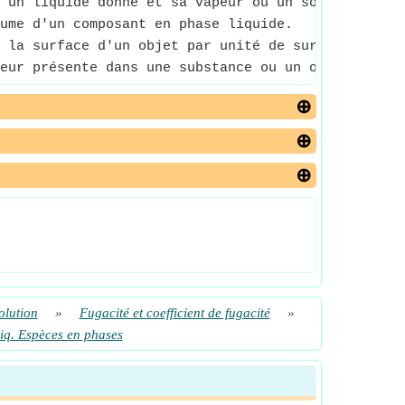
 un liquide donné et sa vapeur ou un solide donné 
ume d'un composant en phase liquide.
 la surface d'un objet par unité de surface sur la
eur présente dans une substance ou un objet.
olution
»
Fugacité et coefficient de fugacité
»
 Liq. Espèces en phases