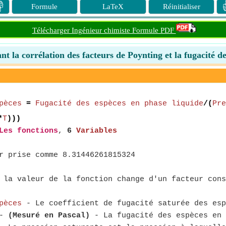

Formule
LaTeX
Réinitialiser
Télécharger Ingénieur chimiste Formule PDF
ant la corrélation des facteurs de Poynting et la fugacité 
pèces
=
Fugacité des espèces en phase liquide
/(
Pre
*
T
)))
Les fonctions
,
6
Variables
r prise comme 8.31446261815324
la valeur de la fonction change d'un facteur cons
pèces
- Le coefficient de fugacité saturée des esp
-
(Mesuré en Pascal)
- La fugacité des espèces en 