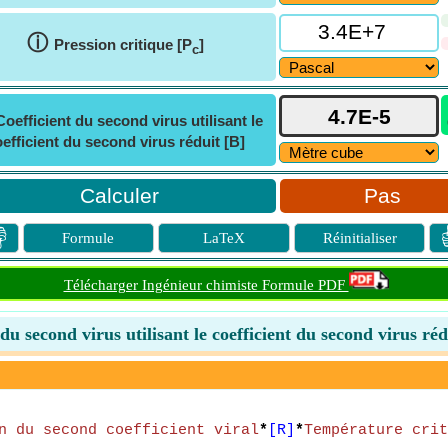
ⓘ
Pression critique [P
]
c
Coefficient du second virus utilisant le
efficient du second virus réduit [B]
Pas

Formule
LaTeX
Réinitialiser
Télécharger Ingénieur chimiste Formule PDF
 du second virus utilisant le coefficient du second virus réd
n du second coefficient viral
*
[R]
*
Température crit