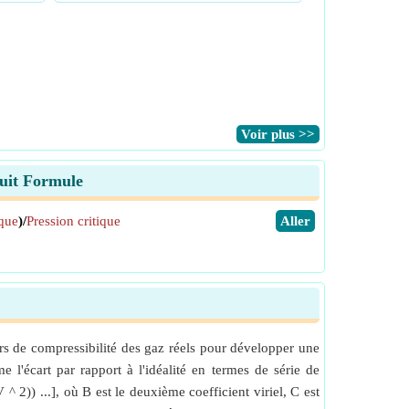
​Voir plus >>
duit Formule
ique
)/
Pression critique
​Aller
eurs de compressibilité des gaz réels pour développer une
 l'écart par rapport à l'idéalité en termes de série de
^ 2)) ...], où B est le deuxième coefficient viriel, C est