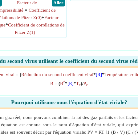
X
Facteur de
​ Aller
mpressibilité
=
Coefficient de
élations de Pitzer Z(0)
+
Facteur
que
*
Coefficient de corrélations de
Pitzer Z(1)
 du second virus utilisant le coefficient du second virus ré
nt viral
= (
Réduction du second coefficient viral
*
[R]
*
Température crit
^
B
= (
B
*
[R]
*
T
)/
P
c
c
Pourquoi utilisons-nous l'équation d'état viriale?
'un gaz réel, nous pouvons combiner la loi des gaz parfaits et les fact
 équation est connue sous le nom d'équation d'état viriale, qui exprime
es est souvent décrit par l'équation viriale: PV = RT [1 (B / V) (C / (V 