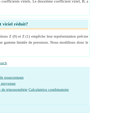
coefficients viriels. Le deuxième coefficient viriel, B, a
 viriel réduit?
ctions Z (0) et Z (1) empêche leur représentation précise
ne gamme limitée de pressions. Nous modifions donc le
utch
 de pourcentage
e moyenne
e de trigonométrie
Calculatrice combinatoire