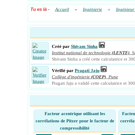
Tu es là
-
Accueil
»
Ingénierie
»
Ingénieur
Créé par
Shivam Sinha
Institut national de technologie
(LENTE)
,
S
Shivam Sinha a créé cette calculatrice et 300
Vérifié par
Pragati Jaju
Collège d'ingénierie
(COEP)
,
Pune
Pragati Jaju a validé cette calculatrice et 300
Facteur acentrique utilisant les
Facteu
corrélations de Pitzer pour le facteur de
corréla
compressibilité