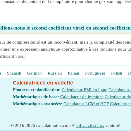
les constantes dépendant de la température pour chaque gaz sont appelées 
ions-nous le second coefficient viriel en second coefficient
teur de compressibilité est un inconvénient, mais la complexité des fon
onner une expression analytique approximative à ces fonctions pour u
ficient viriel.
h
Spanish
German
Russian
Italian
Portuguese
Polish
D
Calculatrices en vedette
Finances et planification:
Calculateur EMI en ligne
Calculateur
Mathématiques de base:
Calculateur de fractions
Calculateur d
Mathématiques avancées:
Calculateur LCM et HCF
Calculatric
© 2016-2026 calculatoratoz.com A
softUsvista Inc.
venture!