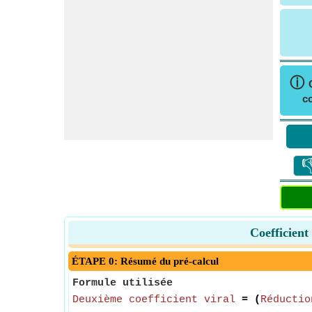
ⓘ
co

Coefficient
ÉTAPE 0: Résumé du pré-calcul
Formule utilisée
Deuxième coefficient viral
= (
Réductio