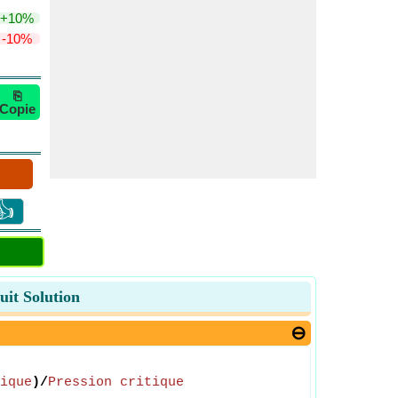
+10%
-10%
⎘
Copie
👍
uit Solution
ique
)/
Pression critique