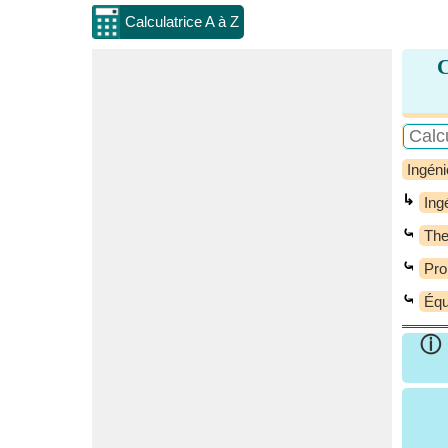
Calculatrice A à Z
C
Ingéni
↳
Ing
⤿
Th
⤿
Pro
⤿
Équ
ⓘ