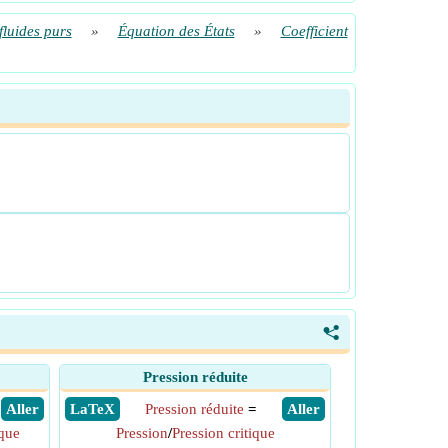
fluides purs
»
Équation des États
»
Coefficient
<
Pression réduite
​ Aller
​ LaTeX
Pression réduite
=
​ Aller
ique
Pression
/
Pression critique