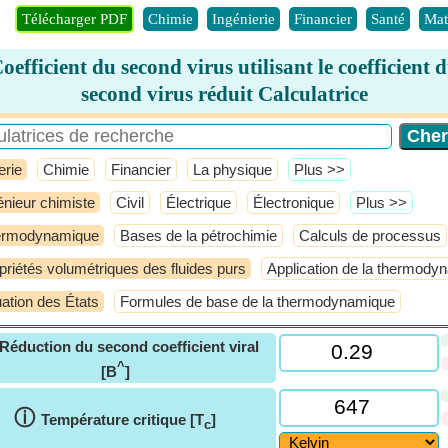
Télécharger PDF
Chimie
Ingénierie
Financier
Santé
Mat
oefficient du second virus utilisant le coefficient 
second virus réduit Calculatrice
erie
Chimie
Financier
La physique
​Plus >>
énieur chimiste
Civil
Électrique
Électronique
​Plus >>
ermodynamique
Bases de la pétrochimie
Calculs de processus
priétés volumétriques des fluides purs
Application de la thermod
ation des États
Formules de base de la thermodynamique
Réduction du second coefficient viral
^
[B
]
ⓘ
Température critique [T
]
c