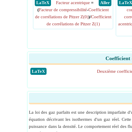
​ LaTeX
Facteur acentrique
=
​ Aller
​ LaTe
(
Facteur de compressibilité
-
Coefficient
co
de corrélations de Pitzer Z(0)
)/
Coefficient
corr
de corrélations de Pitzer Z(1)
acentri
Coefficient
​LaTeX
Deuxième coefficie
La loi des gaz parfaits est une description imparfaite d
équation décrivant les isothermes d'un gaz réel. Cette
puissance dans la densité. Le comportement réel des fluid