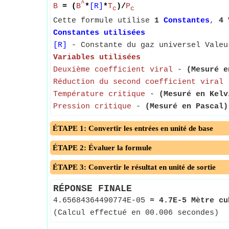
^
B
= (
B
*
[R]
*
T
)/
P
c
c
Cette formule utilise
1
Constantes
,
4
Constantes utilisées
[R]
- Constante du gaz universel Valeu
Variables utilisées
Deuxième coefficient viral
-
(Mesuré e
Réduction du second coefficient viral
-
Température critique
-
(Mesuré en Kelv
Pression critique
-
(Mesuré en Pascal)
ÉTAPE 1: Convertir les entrées en unité de base
ÉTAPE 2: Évaluer la formule
ÉTAPE 3: Convertir le résultat en unité de sortie
RÉPONSE FINALE
4.65684364490774E-05
≈
4.7E-5 Mètre cu
(Calcul effectué en 00.006 secondes)