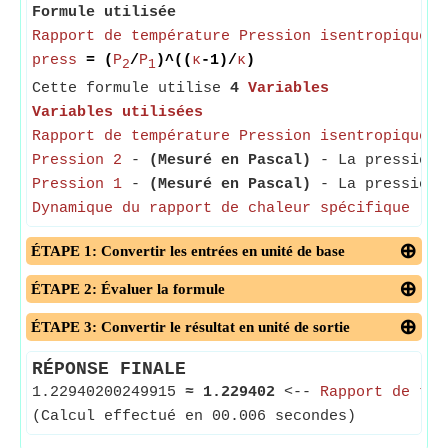
Formule utilisée
Rapport de température Pression isentropique
=
press
= (
P
/
P
)^((
κ
-1)/
κ
)
2
1
Cette formule utilise
4
Variables
Variables utilisées
Rapport de température Pression isentropique
- 
Pression 2
-
(Mesuré en Pascal)
- La pression 
Pression 1
-
(Mesuré en Pascal)
- La pression 
Dynamique du rapport de chaleur spécifique
- Le
ÉTAPE 1: Convertir les entrées en unité de base
ÉTAPE 2: Évaluer la formule
ÉTAPE 3: Convertir le résultat en unité de sortie
RÉPONSE FINALE
1.22940200249915
≈
1.229402
<--
Rapport de tem
(Calcul effectué en 00.006 secondes)