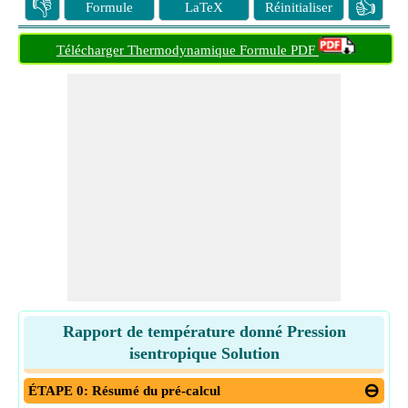
👎
👍
Formule
LaTeX
Réinitialiser
Télécharger Thermodynamique Formule PDF
Rapport de température donné Pression
isentropique Solution
ÉTAPE 0: Résumé du pré-calcul