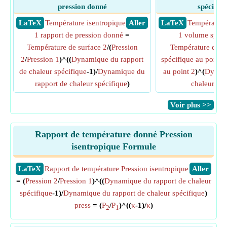
pression donné
spécifiq
​ LaTeX
Température isentropique
​ Aller
​ LaTeX
Température
1 rapport de pression donné
=
1 volume spéci
Température de surface 2
/(
Pression
Température de su
2
/
Pression 1
)^((
Dynamique du rapport
spécifique au point 
de chaleur spécifique
-1)/
Dynamique du
au point 2
)^(
Dynami
rapport de chaleur spécifique
)
chaleur spé
​Voir plus >>
Rapport de température donné Pression
isentropique Formule
​LaTeX
Rapport de température Pression isentropique
​Aller
= (
Pression 2
/
Pression 1
)^((
Dynamique du rapport de chaleur
spécifique
-1)/
Dynamique du rapport de chaleur spécifique
)
press
= (
P
/
P
)^((
κ
-1)/
κ
)
2
1