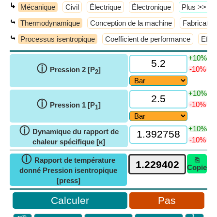
↳
Mécanique
Civil
Électrique
Électronique
​Plus >>
⤿
Thermodynamique
Conception de la machine
Fabricatio
⤿
Processus isentropique
Coefficient de performance
Effic
+10%
ⓘ
-10%
Pression 2 [P
]
2
+10%
ⓘ
-10%
Pression 1 [P
]
1
+10%
ⓘ
Dynamique du rapport de
-10%
chaleur spécifique [κ]
ⓘ
Rapport de température
⎘
Copie
donné Pression isentropique
[press]
Pas