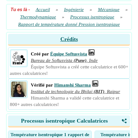
Tu es là
-
Accueil
»
Ingénierie
»
Mécanique
»
Thermodynamique
»
Processus isentropique
»
Rapport de température donné Pression isentropique
Crédits
Créé par
Équipe Softusvista
Bureau de Softusvista
(Pune)
,
Inde
Équipe Softusvista a créé cette calculatrice et 600+
autres calculatrices!
Vérifié par
Himanshi Sharma
Institut de technologie du Bhilai
(BIT)
,
Raipur
Himanshi Sharma a validé cette calculatrice et
800+ autres calculatrices!
Processus isentropique Calculatrices
<
Température isentropique 1 rapport de
Température isent