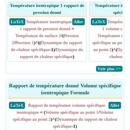
Température isentropique 1 rapport de
Température isent
pression donné
spécifiq
​ LaTeX
Température isentropique
​ Aller
​ LaTeX
Température
1 rapport de pression donné
=
1 volume spéci
Température de surface 2
/(
Pression
Température de su
2
/
Pression 1
)^((
Dynamique du rapport
spécifique au point 
de chaleur spécifique
-1)/
Dynamique du
au point 2
)^(
Dynami
rapport de chaleur spécifique
)
chaleur spé
​Voir plus >>
Rapport de température donné Volume spécifique
isentropique Formule
​LaTeX
Rapport de température volume spécifique
​Aller
isentropique
= (
Volume spécifique au point 1
/
Volume
spécifique au point 2
)^(
Dynamique du rapport de chaleur
spécifique
-1)