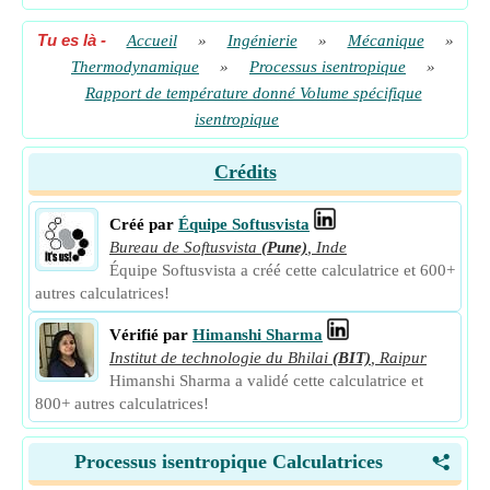
Tu es là
-
Accueil
»
Ingénierie
»
Mécanique
»
Thermodynamique
»
Processus isentropique
»
Rapport de température donné Volume spécifique
isentropique
Crédits
Créé par
Équipe Softusvista
Bureau de Softusvista
(Pune)
,
Inde
Équipe Softusvista a créé cette calculatrice et 600+
autres calculatrices!
Vérifié par
Himanshi Sharma
Institut de technologie du Bhilai
(BIT)
,
Raipur
Himanshi Sharma a validé cette calculatrice et
800+ autres calculatrices!
Processus isentropique Calculatrices
<