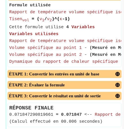
Formule utilisée
Rapport de température volume spécifique isent
Tisen
= (
ν
/
ν
)^(
κ
-1)
vol
1
2
Cette formule utilise
4
Variables
Variables utilisées
Rapport de température volume spécifique isent
Volume spécifique au point 1
-
(Mesuré en Mètr
Volume spécifique au point 2
-
(Mesuré en Mètr
Dynamique du rapport de chaleur spécifique
- Le
ÉTAPE 1: Convertir les entrées en unité de base
ÉTAPE 2: Évaluer la formule
ÉTAPE 3: Convertir le résultat en unité de sortie
RÉPONSE FINALE
0.071847290819661
≈
0.071847
<--
Rapport de te
(Calcul effectué en 00.006 secondes)