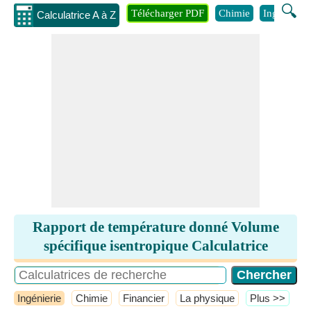
🔍
Télécharger PDF
Chimie
Ingénierie
Calculatrice A à Z
Rapport de température donné Volume
spécifique isentropique Calculatrice
Ingénierie
Chimie
Financier
La physique
​Plus >>