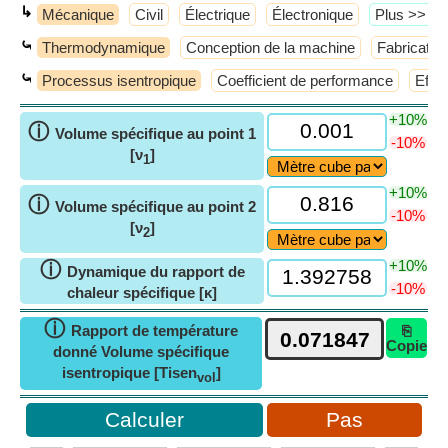
↳
Mécanique
Civil
Électrique
Électronique
​Plus >>
⤿
Thermodynamique
Conception de la machine
Fabricatio
⤿
Processus isentropique
Coefficient de performance
Effic
+10%
ⓘ
Volume spécifique au point 1
-10%
[ν
]
1
+10%
ⓘ
Volume spécifique au point 2
-10%
[ν
]
2
+10%
ⓘ
Dynamique du rapport de
-10%
chaleur spécifique [κ]
ⓘ
Rapport de température
⎘
Copie
donné Volume spécifique
isentropique [Tisen
]
vol
Pas