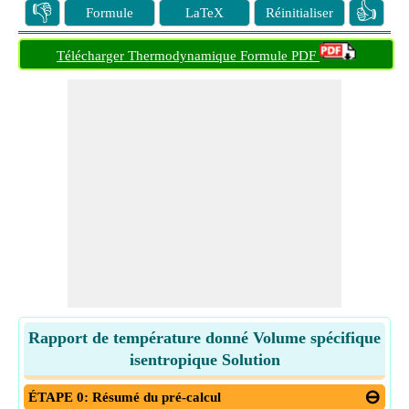
👎
👍
Formule
LaTeX
Réinitialiser
Télécharger Thermodynamique Formule PDF
Rapport de température donné Volume spécifique
isentropique Solution
ÉTAPE 0: Résumé du pré-calcul