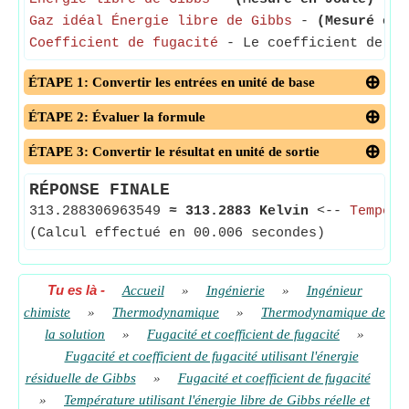
Gaz idéal Énergie libre de Gibbs
-
(Mesuré en 
Coefficient de fugacité
- Le coefficient de fu
ÉTAPE 1: Convertir les entrées en unité de base
ÉTAPE 2: Évaluer la formule
ÉTAPE 3: Convertir le résultat en unité de sortie
RÉPONSE FINALE
313.288306963549
≈
313.2883 Kelvin
<--
Tempéra
(Calcul effectué en 00.006 secondes)
Tu es là
-
Accueil
»
Ingénierie
»
Ingénieur
chimiste
»
Thermodynamique
»
Thermodynamique de
la solution
»
Fugacité et coefficient de fugacité
»
Fugacité et coefficient de fugacité utilisant l'énergie
résiduelle de Gibbs
»
Fugacité et coefficient de fugacité
»
Température utilisant l'énergie libre de Gibbs réelle et