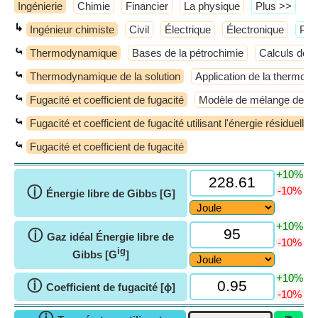
Ingénierie
Chimie
Financier
La physique
​Plus >>
↳
Ingénieur chimiste
Civil
Électrique
Électronique
​Plu
⤿
Thermodynamique
Bases de la pétrochimie
Calculs de 
⤿
Thermodynamique de la solution
Application de la thermo
⤿
Fugacité et coefficient de fugacité
Modèle de mélange de gaz
⤿
Fugacité et coefficient de fugacité utilisant l'énergie résiduelle
⤿
Fugacité et coefficient de fugacité
+10%
ⓘ
-10%
Énergie libre de Gibbs [G]
+10%
ⓘ
Gaz idéal Énergie libre de
-10%
ig
Gibbs [G
]
+10%
ⓘ
Coefficient de fugacité [ϕ]
-10%