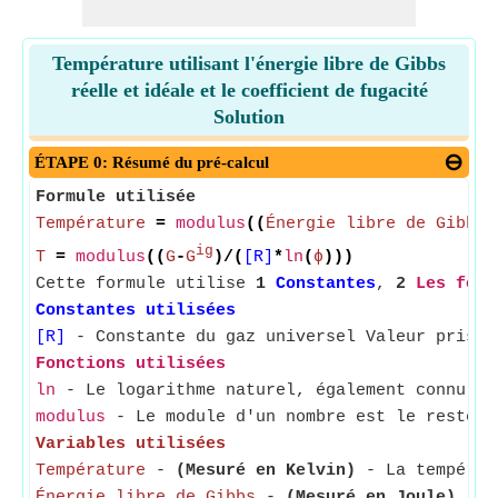
Température utilisant l'énergie libre de Gibbs
réelle et idéale et le coefficient de fugacité
Solution
ÉTAPE 0: Résumé du pré-calcul
Formule utilisée
Température
=
modulus
((
Énergie libre de Gibbs
-
ig
T
=
modulus
((
G
-
G
)/(
[R]
*
ln
(
ϕ
)))
Cette formule utilise
1
Constantes
,
2
Les fonc
Constantes utilisées
[R]
- Constante du gaz universel Valeur prise 
Fonctions utilisées
ln
- Le logarithme naturel, également connu so
modulus
- Le module d'un nombre est le reste l
Variables utilisées
Température
-
(Mesuré en Kelvin)
- La températu
Énergie libre de Gibbs
-
(Mesuré en Joule)
- L'