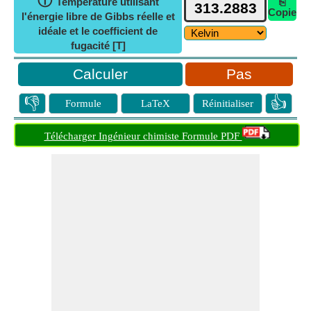
ⓘ
Température utilisant
⎘
Copie
l'énergie libre de Gibbs réelle et
idéale et le coefficient de
fugacité [T]
Pas
👎
👍
Formule
LaTeX
Réinitialiser
Télécharger Ingénieur chimiste Formule PDF