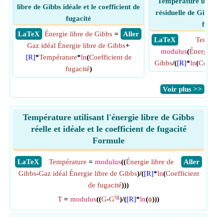
Température utilisa
libre de Gibbs idéale et le coefficient de
résiduelle de Gibbs 
fugacité
fuga
​ LaTeX
Énergie libre de Gibbs
=
​ Aller
​ LaTeX
Tempér
Gaz idéal Énergie libre de Gibbs
+
modulus
(
Énergie l
[R]
*
Température
*
ln
(
Coefficient de
Gibbs
/(
[R]
*
ln
(
Coeffi
fugacité
)
​Voir plus >>
Température utilisant l'énergie libre de Gibbs
réelle et idéale et le coefficient de fugacité
Formule
​LaTeX
Température
=
modulus
((
Énergie libre de
​Aller
Gibbs
-
Gaz idéal Énergie libre de Gibbs
)/(
[R]
*
ln
(
Coefficient
de fugacité
)))
ig
T
=
modulus
((
G
-
G
)/(
[R]
*
ln
(
ϕ
)))