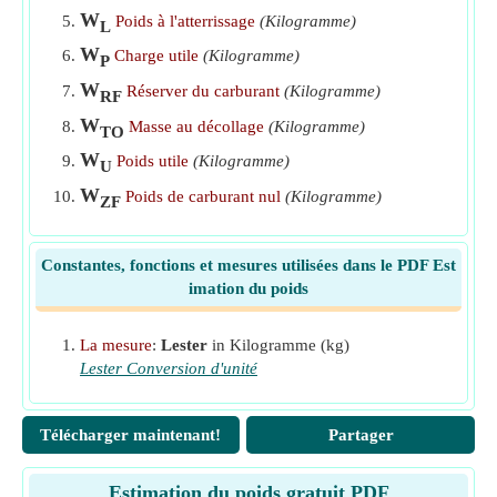
mission, la réserve et le poids au décollage
​Aller
W
Poids à l'atterrissage
(Kilogramme)
L
Poids de la charge utile de l'équation Unity
​Aller
W
Charge utile
(Kilogramme)
P
Poids zéro carburant
​Aller
W
Réserver du carburant
(Kilogramme)
RF
Supprimer le poids de l'équation de l'unité
​Aller
W
Masse au décollage
(Kilogramme)
TO
W
Poids utile
(Kilogramme)
U
W
Poids de carburant nul
(Kilogramme)
ZF
Constantes, fonctions et mesures utilisées dans le PDF Est
imation du poids
La mesure
:
Lester
in Kilogramme (kg)
Lester Conversion d'unité
Télécharger maintenant!
Partager
Estimation du poids gratuit PDF