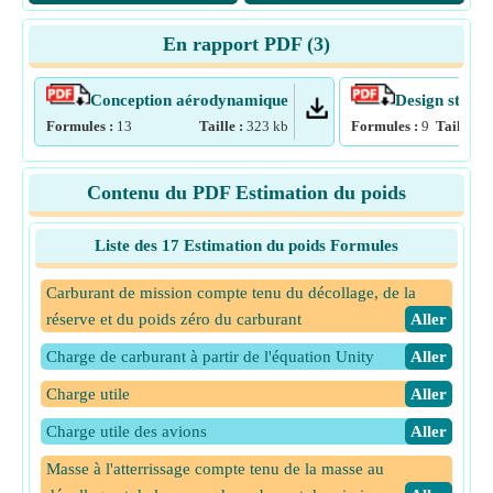
En rapport PDF (
3
)
Conception aérodynamique
Design struct
Formules :
13
Taille :
323
kb
Formules :
9
Taille :
2
Contenu du PDF Estimation du poids
Liste des 17 Estimation du poids Formules
Carburant de mission compte tenu du décollage, de la
réserve et du poids zéro du carburant
​Aller
Charge de carburant à partir de l'équation Unity
​Aller
Charge utile
​Aller
Charge utile des avions
​Aller
Masse à l'atterrissage compte tenu de la masse au