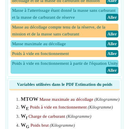
décollage et de la masse du carburant de mission
​Aller
Masse à l'atterrissage étant donné la masse sans carburant
et la masse de carburant de réserve
​Aller
Masse au décollage compte tenu de la réserve, de la
mission et de la masse sans carburant
​Aller
Masse maximale au décollage
​Aller
Poids à vide en fonctionnement
​Aller
Poids à vide en fonctionnement à partir de l'équation Unity
​Aller
Poids à vide en fonctionnement en considérant un poids
Variables utilisées dans le PDF Estimation du poids
sans carburant
​Aller
Poids brut
​Aller
MTOW
Masse maximale au décollage
(Kilogramme)
W
Poids de carburant nul compte tenu de la réserve et du
Poids à vide en fonctionnement
(Kilogramme)
E
poids à l'atterrissage
​Aller
W
Charge de carburant
(Kilogramme)
f
Poids de carburant nul étant donné le carburant de
W
Poids brut
(Kilogramme)
G