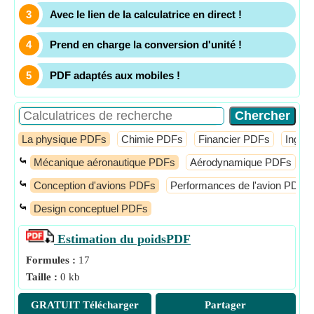
Avec le lien de la calculatrice en direct !
Prend en charge la conversion d'unité !
PDF adaptés aux mobiles !
La physique PDFs
Chimie PDFs
Financier PDFs
Ingén
⤿
Mécanique aéronautique PDFs
Aérodynamique PDFs
M
⤿
Conception d'avions PDFs
Performances de l'avion PDFs
⤿
Design conceptuel PDFs
Estimation du poids
PDF
Formules :
17
Taille :
0 kb
GRATUIT Télécharger
Partager