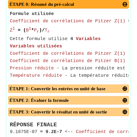
ÉTAPE 0: Résumé du pré-calcul
Formule utilisée
Coefficient de corrélations de Pitzer Z(1)
= (
1
1
Z
= (
B
*
P
)/
T
r
r
Cette formule utilise
4
Variables
Variables utilisées
Coefficient de corrélations de Pitzer Z(1)
- La
Coefficient de corrélations de Pitzer B(1)
- Le
Pression réduite
- La pression réduite est le 
Température réduite
- La température réduite es
ÉTAPE 1: Convertir les entrées en unité de base
ÉTAPE 2: Évaluer la formule
ÉTAPE 3: Convertir le résultat en unité de sortie
RÉPONSE FINALE
9.1875E-07
≈
9.2E-7
<--
Coefficient de corréla