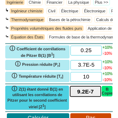
Ingénierie
Chimie
Financier
La physique
​Plus >>
↳
Ingénieur chimiste
Civil
Électrique
Électronique
​Plu
⤿
Thermodynamique
Bases de la pétrochimie
Calculs de 
⤿
Propriétés volumétriques des fluides purs
Application de l
⤿
Équation des États
Formules de base de la thermodynamiq
+10%
ⓘ
Coefficient de corrélations
-10%
1
de Pitzer B(1) [B
]
+10%
ⓘ
Pression réduite [P
]
r
-10%
+10%
ⓘ
Température réduite [T
]
r
-10%
ⓘ
Z(1) étant donné B(1) en
⎘
Copie
utilisant les corrélations de
Pitzer pour le second coefficient
1
viriel [Z
]
Pas