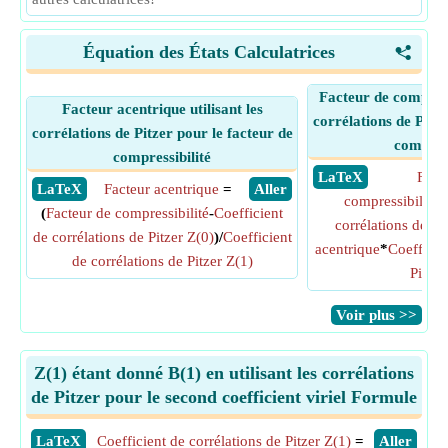
Équation des États Calculatrices
<
Facteur de compressi
Facteur acentrique utilisant les
corrélations de Pitze
corrélations de Pitzer pour le facteur de
compress
compressibilité
​ LaTeX
Fact
​ LaTeX
Facteur acentrique
=
​ Aller
compressibilité
(
Facteur de compressibilité
-
Coefficient
corrélations de Pi
de corrélations de Pitzer Z(0)
)/
Coefficient
acentrique
*
Coefficie
de corrélations de Pitzer Z(1)
Pitzer
​Voir plus >>
Z(1) étant donné B(1) en utilisant les corrélations
de Pitzer pour le second coefficient viriel Formule
​LaTeX
Coefficient de corrélations de Pitzer Z(1)
=
​Aller