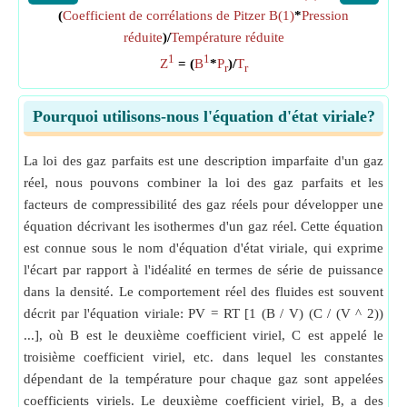
(
Coefficient de corrélations de Pitzer B(1)
*
Pression
réduite
)/
Température réduite
1
1
Z
= (
B
*
P
)/
T
r
r
Pourquoi utilisons-nous l'équation d'état viriale?
La loi des gaz parfaits est une description imparfaite d'un gaz
réel, nous pouvons combiner la loi des gaz parfaits et les
facteurs de compressibilité des gaz réels pour développer une
équation décrivant les isothermes d'un gaz réel. Cette équation
est connue sous le nom d'équation d'état viriale, qui exprime
l'écart par rapport à l'idéalité en termes de série de puissance
dans la densité. Le comportement réel des fluides est souvent
décrit par l'équation viriale: PV = RT [1 (B / V) (C / (V ^ 2))
...], où B est le deuxième coefficient viriel, C est appelé le
troisième coefficient viriel, etc. dans lequel les constantes
dépendant de la température pour chaque gaz sont appelées
coefficients viriels. Le deuxième coefficient viriel, B, a des