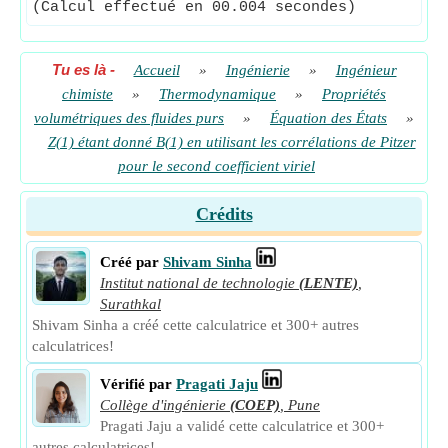
(Calcul effectué en 00.004 secondes)
Tu es là
-
Accueil
»
Ingénierie
»
Ingénieur
chimiste
»
Thermodynamique
»
Propriétés
volumétriques des fluides purs
»
Équation des États
»
Z(1) étant donné B(1) en utilisant les corrélations de Pitzer
pour le second coefficient viriel
Crédits
Créé par
Shivam Sinha
Institut national de technologie
(LENTE)
,
Surathkal
Shivam Sinha a créé cette calculatrice et 300+ autres
calculatrices!
Vérifié par
Pragati Jaju
Collège d'ingénierie
(COEP)
,
Pune
Pragati Jaju a validé cette calculatrice et 300+
autres calculatrices!