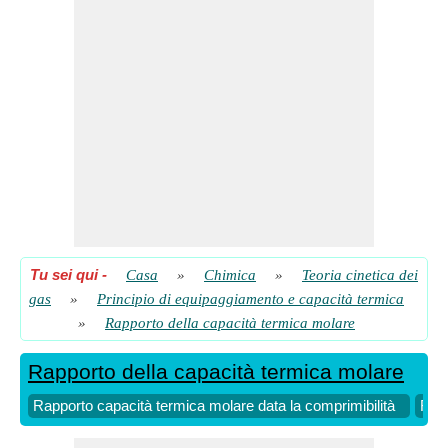
​ Partire
Rapporto della capacità termica molare della molecola non
lineare
​ Partire
Tu sei qui
-
Casa
»
Chimica
»
Teoria cinetica dei
gas
»
Principio di equipaggiamento e capacità termica
»
Rapporto della capacità termica molare
Rapporto della capacità termica molare
Rapporto capacità termica molare data la comprimibilità
Rapp