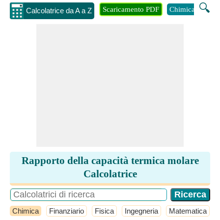
🔍
Scaricamento PDF
Chimica
Inge
Calcolatrice da A a Z
Rapporto della capacità termica molare
Calcolatrice
Chimica
Finanziario
Fisica
Ingegneria
Matematica