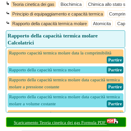
↳
Teoria cinetica dei gas
Biochimica
Chimica allo stato soli
⤿
Principio di equipaggiamento e capacità termica
Comprimibil
⤿
Rapporto della capacità termica molare
Atomicita
Capaci
Rapporto della capacità termica molare
Calcolatrici
Rapporto capacità termica molare data la comprimibilità
​ Partire
Rapporto della capacità termica molare
​ Partire
Rapporto della capacità termica molare data capacità termica
molare a pressione costante
​ Partire
Rapporto della capacità termica molare data capacità termica
molare a volume costante
​ Partire
Rapporto della capacità termica molare dato il grado di libertà
​ Partire
Scaricamento Teoria cinetica dei gas Formula PDF
Rapporto della capacità termica molare della molecola lineare