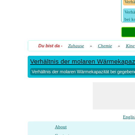
Verhä
Verhä
bei k
Verhä
bei 
Du bist da
-
Zuhause
»
Chemie
»
Kine
Verhältnis der molaren Wärmekapazi
Verhältnis der molaren Wärmekapazität bei gegebene
Engli
About