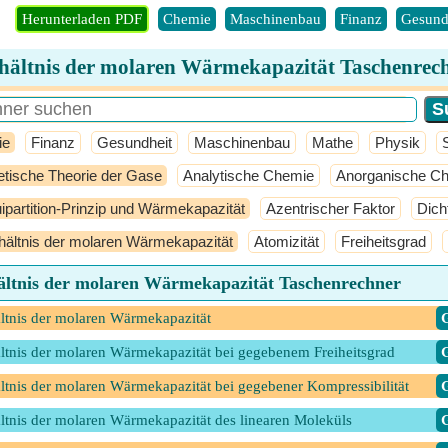
Herunterladen PDF
Chemie
Maschinenbau
Finanz
Gesund
hältnis der molaren Wärmekapazität Taschenrec
ie
Finanz
Gesundheit
Maschinenbau
Mathe
Physik
etische Theorie der Gase
Analytische Chemie
Anorganische C
ipartition-Prinzip und Wärmekapazität
Azentrischer Faktor
Dich
hältnis der molaren Wärmekapazität
Atomizität
Freiheitsgrad
ältnis der molaren Wärmekapazität Taschenrechner
ltnis der molaren Wärmekapazität
​
ltnis der molaren Wärmekapazität bei gegebenem Freiheitsgrad
​
ltnis der molaren Wärmekapazität bei gegebener Kompressibilität
​
ltnis der molaren Wärmekapazität des linearen Moleküls
​