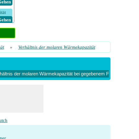
 Gehen
tät
 Gehen
tät
 Gehen
ät
»
Verhältnis der molaren Wärmekapazität
hältnis der molaren Wärmekapazität bei gegebenem Freiheitsgrad
utch
ner