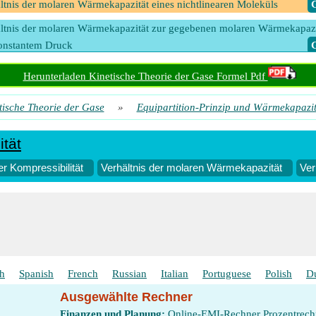
ltnis der molaren Wärmekapazität eines nichtlinearen Moleküls
​
ltnis der molaren Wärmekapazität zur gegebenen molaren Wärmekapazi
onstantem Druck
​
ltnis der molaren Wärmekapazität zur gegebenen molaren Wärmekapazi
Herunterladen Kinetische Theorie der Gase Formel Pdf
konstantem Volumen
​
tische Theorie der Gase
»
Equipartition-Prinzip und Wärmekapazit
tät
r Kompressibilität
Verhältnis der molaren Wärmekapazität
Ver
sh
Spanish
French
Russian
Italian
Portuguese
Polish
D
Ausgewählte Rechner
Finanzen und Planung:
Online-EMI-Rechner
Prozentrech