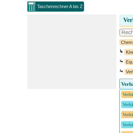
Taschenrechner A bis Z
Ver
Chem
↳
Kin
⤿
Equ
⤿
Ver
Verh
Verhä
Verhä
Verhä
Verhä