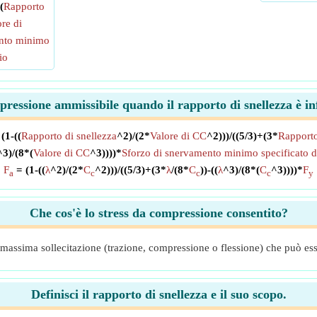
(
Rapporto
re di
ento minimo
io
mpressione ammissibile quando il rapporto di snellezza è i
(1-((
Rapporto di snellezza
^2)/(2*
Valore di CC
^2)))/((5/3)+(3*
Rapporto
^3)/(8*(
Valore di CC
^3))))*
Sforzo di snervamento minimo specificato de
F
= (1-((
λ
^2)/(2*
C
^2)))/((5/3)+(3*
λ
/(8*
C
))-((
λ
^3)/(8*(
C
^3))))*
F
a
c
c
c
y
Che cos'è lo stress da compressione consentito?
 massima sollecitazione (trazione, compressione o flessione) che può esse
Definisci il rapporto di snellezza e il suo scopo.