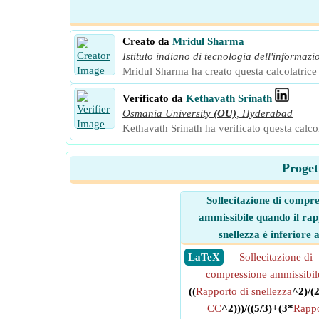
Creato da
Mridul Sharma
Istituto indiano di tecnologia dell'informazi
Mridul Sharma ha creato questa calcolatrice e
Verificato da
Kethavath Srinath
Osmania University
(OU)
,
Hyderabad
Kethavath Srinath ha verificato questa calcola
Proget
Sollecitazione di compre
ammissibile quando il rap
snellezza è inferiore 
​ LaTeX
Sollecitazione di
compressione ammissibil
((
Rapporto di snellezza
^2)/(
CC
^2)))/((5/3)+(3*
Rappo