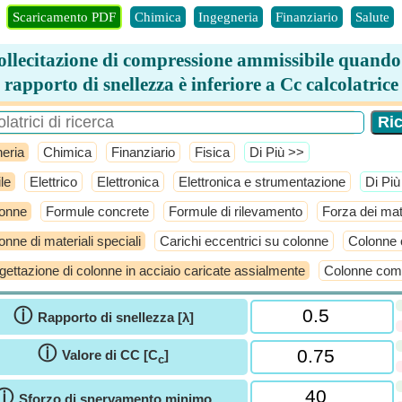
Scaricamento PDF
Chimica
Ingegneria
Finanziario
Salute
ollecitazione di compressione ammissibile quando 
rapporto di snellezza è inferiore a Cc calcolatrice
eria
Chimica
Finanziario
Fisica
​Di Più >>
le
Elettrico
Elettronica
Elettronica e strumentazione
​Di Pi
onne
Formule concrete
Formule di rilevamento
Forza dei mate
onne di materiali speciali
Carichi eccentrici su colonne
Colonne c
gettazione di colonne in acciaio caricate assialmente
Colonne com
ⓘ
Rapporto di snellezza [λ]
ⓘ
Valore di CC [C
]
c
ⓘ
Sforzo di snervamento minimo