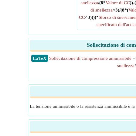
snellezza
/(8*
Valore di CC
))-(
di snellezza
^3)/(8*(
Valo
CC
^3))))*
Sforzo di snervam
specificato dell'accia
Sollecitazione di co
​LaTeX
Sollecitazione di compressione ammissibile
= 
snellezza
La tensione ammissibile o la resistenza ammissibile è la