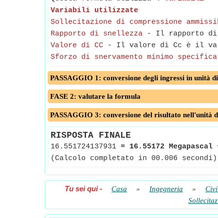
Variabili utilizzate
Sollecitazione di compressione ammissi
Rapporto di snellezza
- Il rapporto di 
Valore di CC
- Il valore di Cc è il va
Sforzo di snervamento minimo specifica
PASSAGGIO 1: conversione degli ingressi in unità di
FASE 2: valutare la formula
PASSAGGIO 3: conversione del risultato nell'unità d
RISPOSTA FINALE
16.551724137931
≈
16.55172 Megapascal
(Calcolo completato in 00.006 secondi)
Tu sei qui
-
Casa
»
Ingegneria
»
Civi
Sollecita