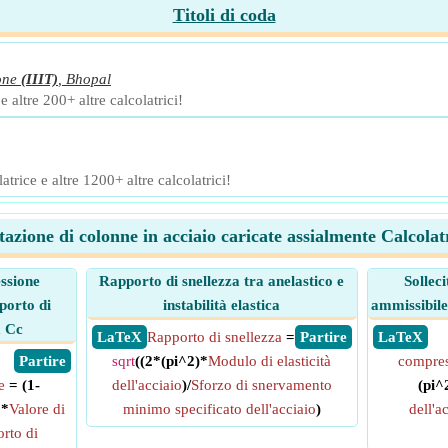
Titoli di coda
one
(IIIT)
,
Bhopal
 altre 200+ altre calcolatrici!
trice e altre 1200+ altre calcolatrici!
tazione di colonne in acciaio caricate assialmente Calcolatr
ssione
Rapporto di snellezza tra anelastico e
Sollec
porto di
instabilità elastica
ammissibile 
a Cc
​ LaTeX
Rapporto di snellezza
=
​ Partire
​ LaTeX
​ Partire
sqrt
((2*(pi^2)*
Modulo di elasticità
compres
e
= (1-
dell'acciaio
)/
Sforzo di snervamento
(pi^
2*
Valore di
minimo specificato dell'acciaio
)
dell'a
rto di