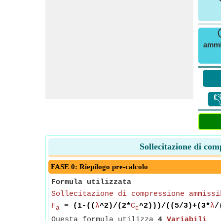
ammis

Sollecitazione di com
FASE 0: Riepilogo pre-calcolo
Formula utilizzata
Sollecitazione di compressione ammissi
F
= (1-((
λ
^2)/(2*
C
^2)))/((5/3)+(3*
λ
/
a
c
Questa formula utilizza
4
Variabili