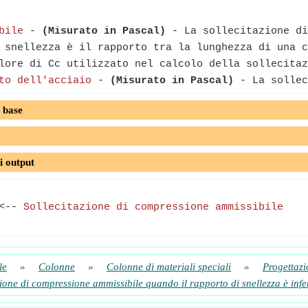
bile
-
(Misurato in Pascal)
- La sollecitazione di
snellezza è il rapporto tra la lunghezza di una c
lore di Cc utilizzato nel calcolo della sollecitaz
to dell'acciaio
-
(Misurato in Pascal)
- La sollec
 base
i output
<--
Sollecitazione di compressione ammissibile
le
»
Colonne
»
Colonne di materiali speciali
»
Progettazi
zione di compressione ammissibile quando il rapporto di snellezza è infe