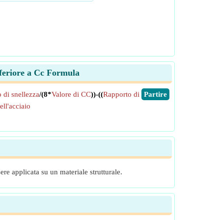
nferiore a Cc Formula
 di snellezza
/(8*
Valore di CC
))-((
Rapporto di
​Partire
ll'acciaio
re applicata su un materiale strutturale.