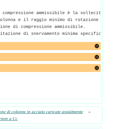
 compressione ammissibile è la sollecitazione mass
olonna e il raggio minimo di rotazione della sua 
ione di compressione ammissibile.
itazione di snervamento minima specificata dell'ac
one di colonne in acciaio caricate assialmente
»
riore a Cc