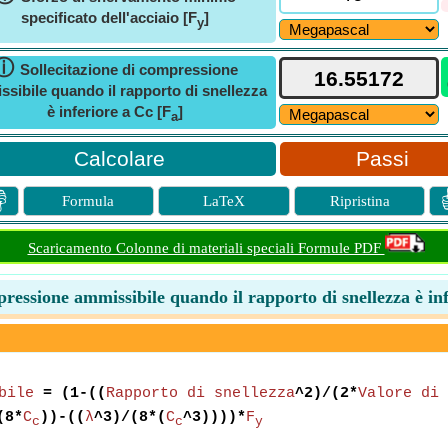
specificato dell'acciaio [F
]
y
ⓘ
Sollecitazione di compressione
sibile quando il rapporto di snellezza
è inferiore a Cc [F
]
a
Passi

Formula
LaTeX
Ripristina
Scaricamento Colonne di materiali speciali Formule PDF
pressione ammissibile quando il rapporto di snellezza è in
bile
= (1-((
Rapporto di snellezza
^2)/(2*
Valore di 
(8*
C
))-((
λ
^3)/(8*(
C
^3))))*
F
c
c
y