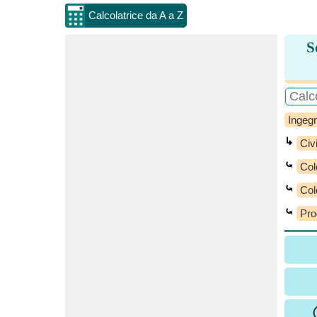
Calcolatrice da A a Z
S
Ingegn
↳
Civi
⤿
Col
⤿
Col
⤿
Pro