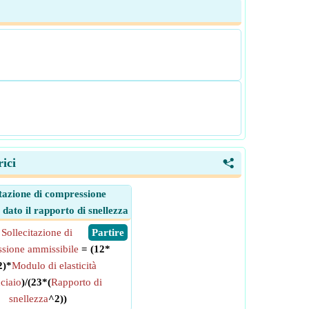
ici
<
itazione di compressione
dato il rapporto di snellezza
Sollecitazione di
​ Partire
sione ammissibile
= (12*
2)*
Modulo di elasticità
cciaio
)/(23*(
Rapporto di
snellezza
^2))