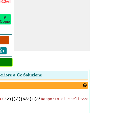
-10%
⎘
Copia
👍
feriore a Cc Soluzione
CC
^2)))/((5/3)+(3*
Rapporto di snellezza
/(8*
Valore