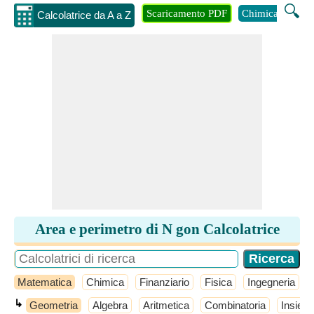
🔍
Scaricamento PDF
Chimica
Inge
Calcolatrice da A a Z
Area e perimetro di N gon Calcolatrice
Matematica
Chimica
Finanziario
Fisica
Ingegneria
↳
Geometria
Algebra
Aritmetica
Combinatoria
Insiemi