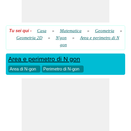
Tu sei qui
-
Casa
»
Matematica
»
Geometria
»
Geometria 2D
»
N'gon
»
Area e perimetro di N
gon
Area e perimetro di N gon
Area di N-gon
Perimetro di N-gon