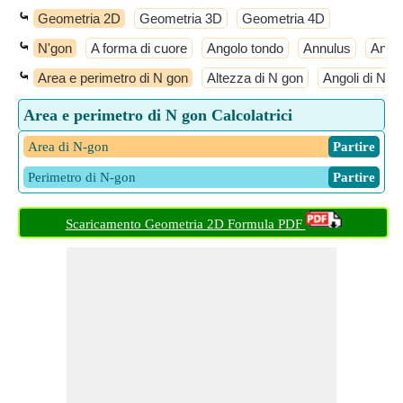
⤿
Geometria 2D
Geometria 3D
Geometria 4D
⤿
N'gon
A forma di cuore
Angolo tondo
Annulus
Antip
⤿
Area e perimetro di N gon
Altezza di N gon
Angoli di N g
Area e perimetro di N gon Calcolatrici
Area di N-gon
​ Partire
Perimetro di N-gon
​ Partire
Scaricamento Geometria 2D Formula PDF