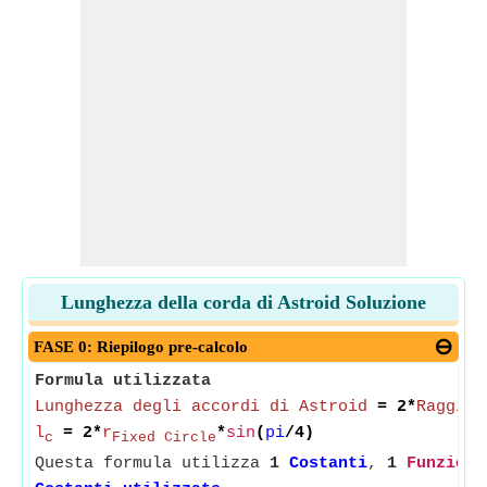
Lunghezza della corda di Astroid Soluzione
FASE 0: Riepilogo pre-calcolo
Formula utilizzata
Lunghezza degli accordi di Astroid
= 2*
Raggio 
l
= 2*
r
*
sin
(
pi
/4)
c
Fixed Circle
Questa formula utilizza
1
Costanti
,
1
Funzioni