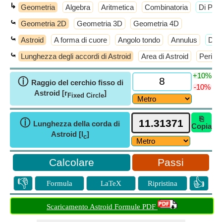
↳
Geometria
Algebra
Aritmetica
Combinatoria
​Di Più
⤿
Geometria 2D
Geometria 3D
Geometria 4D
⤿
Astroid
A forma di cuore
Angolo tondo
Annulus
​Di 
⤿
Lunghezza degli accordi di Astroid
Area di Astroid
Perimet
+10%
ⓘ
Raggio del cerchio fisso di
-10%
Astroid [r
]
Fixed Circle
⎘
ⓘ
Lunghezza della corda di
Copia
Astroid [l
]
c
Passi
👎
👍
Formula
LaTeX
Ripristina
Scaricamento Astroid Formule PDF