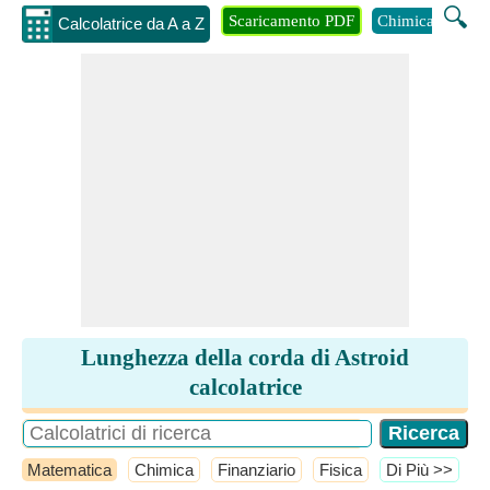
🔍
Scaricamento PDF
Chimica
Inge
Calcolatrice da A a Z
Lunghezza della corda di Astroid
calcolatrice
Matematica
Chimica
Finanziario
Fisica
​Di Più >>