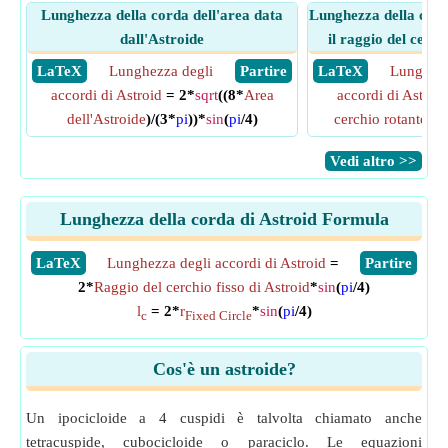
Lunghezza della corda dell'area data
Lunghezza della cord
dall'Astroide
il raggio del cerc
​ LaTeX
Lunghezza degli
​ Partire
​ LaTeX
Lunghezz
accordi di Astroid
= 2*
sqrt
((8*
Area
accordi di Astroid
dell'Astroide
)/(3*
pi
))*
sin
(
pi
/4)
cerchio rotante di
​Vedi altro >>
Lunghezza della corda di Astroid Formula
​LaTeX
Lunghezza degli accordi di Astroid
=
​Partire
2*
Raggio del cerchio fisso di Astroid
*
sin
(
pi
/4)
l
= 2*
r
*
sin
(
pi
/4)
c
Fixed Circle
Cos'è un astroide?
Un ipocicloide a 4 cuspidi è talvolta chiamato anche
tetracuspide, cubocicloide o paraciclo. Le equazioni