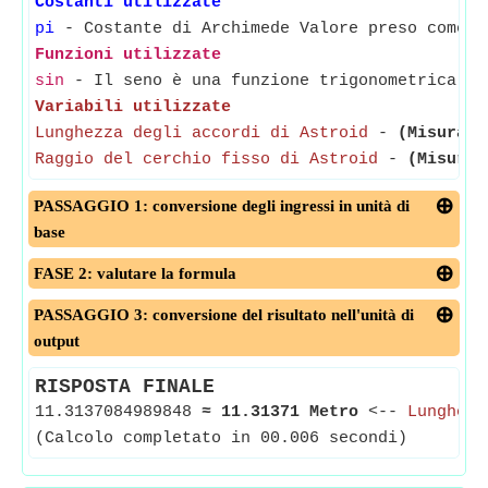
Costanti utilizzate
pi
- Costante di Archimede Valore preso come 3
Funzioni utilizzate
sin
- Il seno è una funzione trigonometrica ch
Variabili utilizzate
Lunghezza degli accordi di Astroid
-
(Misurato
Raggio del cerchio fisso di Astroid
-
(Misurat
PASSAGGIO 1: conversione degli ingressi in unità di
base
FASE 2: valutare la formula
PASSAGGIO 3: conversione del risultato nell'unità di
output
RISPOSTA FINALE
11.3137084989848
≈
11.31371 Metro
<--
Lunghezz
(Calcolo completato in 00.006 secondi)