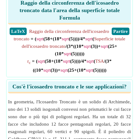
Raggio della circonferenza dell'icosaedro
troncato data l'area della superficie totale
Formula
​LaTeX
Raggio della circonferenza dell'icosaedro
​Partire
troncato
= (
sqrt
(58+(18*
sqrt
(5))))/4*
sqrt
(
Superficie totale
dell'icosaedro troncato
/(3*((10*
sqrt
(3))+
sqrt
(25+
(10*
sqrt
(5))))))
r
= (
sqrt
(58+(18*
sqrt
(5))))/4*
sqrt
(
TSA
/(3*
c
((10*
sqrt
(3))+
sqrt
(25+(10*
sqrt
(5))))))
Cos'è l'icosaedro troncato e le sue applicazioni?
In geometria, l'Icosaedro Troncato è un solido di Archimede,
uno dei 13 solidi isogonali convessi non prismatici le cui facce
sono due o più tipi di poligoni regolari. Ha un totale di 32
facce che includono 12 facce pentagonali regolari, 20 facce
esagonali regolari, 60 vertici e 90 spigoli. È il poliedro di