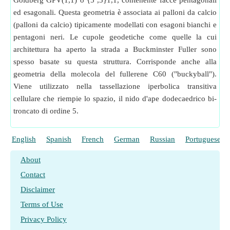
Goldberg GPV(1,1) o {5 ,3}1,1, contenente facce pentagonali
ed esagonali. Questa geometria è associata ai palloni da calcio
(palloni da calcio) tipicamente modellati con esagoni bianchi e
pentagoni neri. Le cupole geodetiche come quelle la cui
architettura ha aperto la strada a Buckminster Fuller sono
spesso basate su questa struttura. Corrisponde anche alla
geometria della molecola del fullerene C60 ("buckyball").
Viene utilizzato nella tassellazione iperbolica transitiva
cellulare che riempie lo spazio, il nido d'ape dodecaedrico bi-
troncato di ordine 5.
English
Spanish
French
German
Russian
Portuguese
About
Contact
Disclaimer
Terms of Use
Privacy Policy