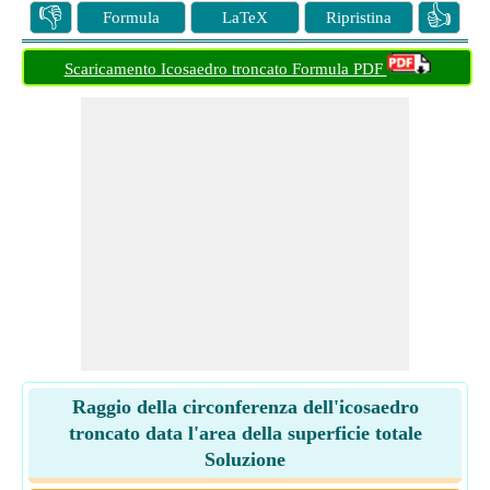
👎
👍
Formula
LaTeX
Ripristina
Scaricamento Icosaedro troncato Formula PDF
Raggio della circonferenza dell'icosaedro
troncato data l'area della superficie totale
Soluzione