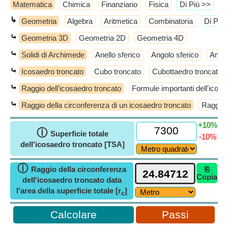
Matematica
Chimica
Finanziario
Fisica
​Di Più >>
↳
Geometria
Algebra
Aritmetica
Combinatoria
​Di Più
⤿
Geometria 3D
Geometria 2D
Geometria 4D
⤿
Solidi di Archimede
Anello sferico
Angolo sferico
Antic
⤿
Icosaedro troncato
Cubo troncato
Cubottaedro troncato
⤿
Raggio dell'icosaedro troncato
Formule importanti dell'icosa
⤿
Raggio della circonferenza di un icosaedro troncato
Raggio 
+10%
ⓘ
Superficie totale
-10%
dell'icosaedro troncato [TSA]
ⓘ
Raggio della circonferenza
⎘
Copia
dell'icosaedro troncato data
l'area della superficie totale [r
]
c
Passi