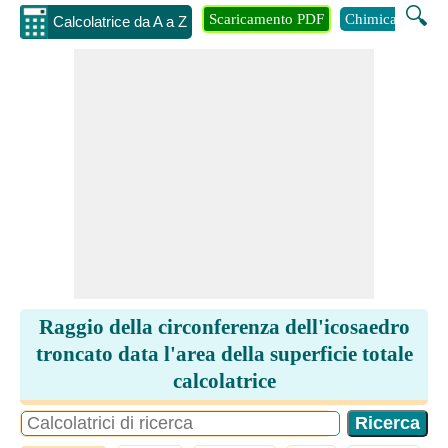
🔍
Scaricamento PDF
Chimica
Inge
Calcolatrice da A a Z
Raggio della circonferenza dell'icosaedro
troncato data l'area della superficie totale
calcolatrice