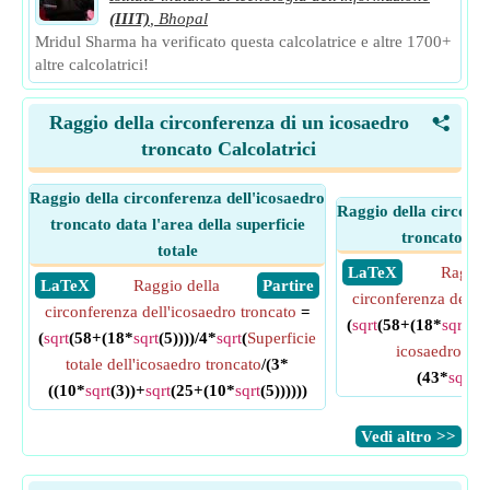
(IIIT)
,
Bhopal
Mridul Sharma ha verificato questa calcolatrice e altre 1700+
altre calcolatrici!
Raggio della circonferenza di un icosaedro
<
troncato Calcolatrici
Raggio della circonferenza dell'icosaedro
Raggio della circonfe
troncato data l'area della superficie
troncato dat
totale
​ LaTeX
Raggio
​ LaTeX
Raggio della
​ Partire
circonferenza dell'i
circonferenza dell'icosaedro troncato
=
(
sqrt
(58+(18*
sqrt
(5)
(
sqrt
(58+(18*
sqrt
(5))))/4*
sqrt
(
Superficie
icosaedro tro
totale dell'icosaedro troncato
/(3*
(43*
sqrt
(5
((10*
sqrt
(3))+
sqrt
(25+(10*
sqrt
(5))))))
​Vedi altro >>