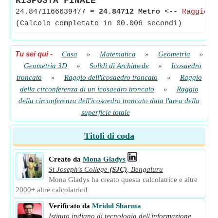
RISPOSTA FINALE
24.8471166639477
≈
24.84712 Metro
<--
Raggio d
(Calcolo completato in 00.006 secondi)
Tu sei qui
-
Casa
»
Matematica
»
Geometria
»
Geometria 3D
»
Solidi di Archimede
»
Icosaedro
troncato
»
Raggio dell'icosaedro troncato
»
Raggio
della circonferenza di un icosaedro troncato
»
Raggio
della circonferenza dell'icosaedro troncato data l'area della
superficie totale
Titoli di coda
Creato da
Mona Gladys
St Joseph's College
(SJC)
,
Bengaluru
Mona Gladys ha creato questa calcolatrice e altre
2000+ altre calcolatrici!
Verificato da
Mridul Sharma
Istituto indiano di tecnologia dell'informazione