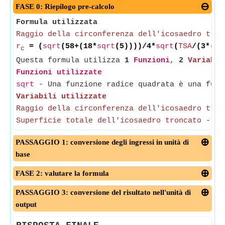
FASE 0: Riepilogo pre-calcolo
Formula utilizzata
Raggio della circonferenza dell'icosaedro tron
r
= (
sqrt
(58+(18*
sqrt
(5))))/4*
sqrt
(
TSA
/(3*((1
c
Questa formula utilizza
1
Funzioni
,
2
Variabil
Funzioni utilizzate
sqrt
- Una funzione radice quadrata è una funz
Variabili utilizzate
Raggio della circonferenza dell'icosaedro tron
Superficie totale dell'icosaedro troncato
-
(M
PASSAGGIO 1: conversione degli ingressi in unità di
base
FASE 2: valutare la formula
PASSAGGIO 3: conversione del risultato nell'unità di
output