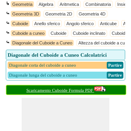
↳
Geometria
Algebra
Aritmetica
Combinatoria
Insiemi
⤿
Geometria 3D
Geometria 2D
Geometria 4D
⤿
Cuboide
Anello sferico
Angolo sferico
Anticube
Ant
⤿
Cuboide a cuneo
Cuboide
Cuboide inclinato
Cuboide t
⤿
Diagonale del Cuboide a Cuneo
Altezza del cuboide a cune
Diagonale del Cuboide a Cuneo Calcolatrici
Diagonale corta del cuboide a cuneo
​ Partire
Diagonale lunga del cuboide a cuneo
​ Partire
Scaricamento Cuboide Formula PDF