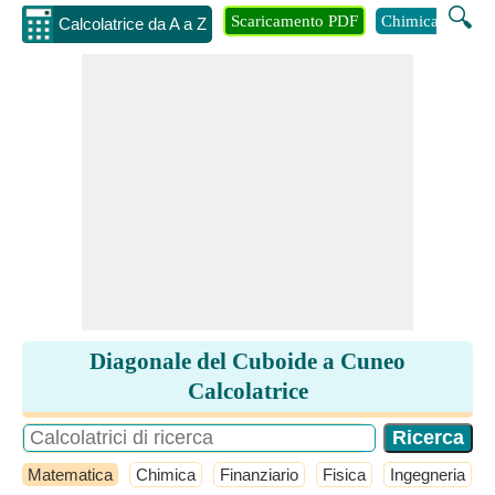
🔍
Scaricamento PDF
Chimica
Inge
Calcolatrice da A a Z
Diagonale del Cuboide a Cuneo
Calcolatrice
Matematica
Chimica
Finanziario
Fisica
Ingegneria