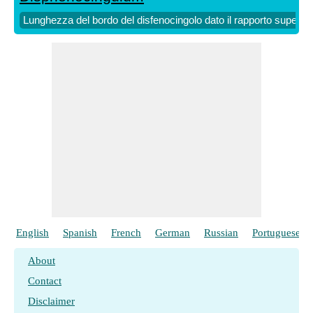
Lunghezza del bordo del disfenocingolo dato il rapporto superfi
English
Spanish
French
German
Russian
Portuguese
About
Contact
Disclaimer