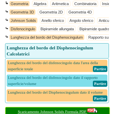
↳
Geometria
Algebra
Aritmetica
Combinatoria
Insiemi
⤿
Geometria 3D
Geometria 2D
Geometria 4D
⤿
Johnson Solids
Anello sferico
Angolo sferico
Anticube
⤿
Disfenocingulo
Bipiramide allungata
Bipiramide quadrata 
⤿
Lunghezza del bordo del Disphenocingulum
Rapporto superf
Lunghezza del bordo del Disphenocingulum
Calcolatrici
Lunghezza del bordo del disfenocingolo data l'area della
superficie totale
​ Partire
Lunghezza del bordo del disfenocingolo dato il rapporto
superficie/volume
​ Partire
Lunghezza del bordo del Disphenocingulum dato il volume
​ Partire
Scaricamento Johnson Solids Formula PDF