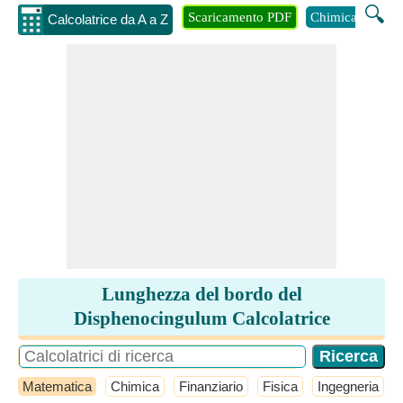
🔍
Scaricamento PDF
Chimica
Inge
Calcolatrice da A a Z
Lunghezza del bordo del
Disphenocingulum Calcolatrice
Matematica
Chimica
Finanziario
Fisica
Ingegneria