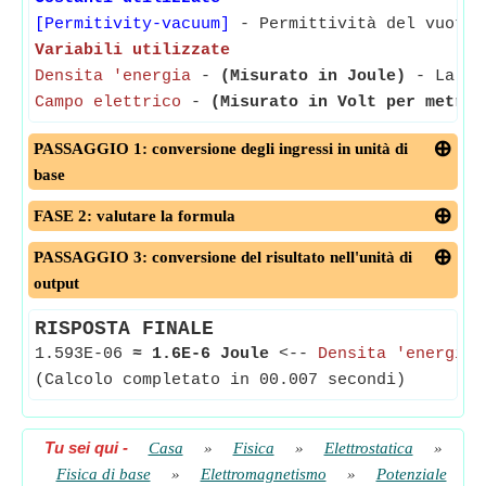
[Permitivity-vacuum]
- Permittività del vuoto 
Variabili utilizzate
Densita 'energia
-
(Misurato in Joule)
- La den
Campo elettrico
-
(Misurato in Volt per metro)
PASSAGGIO 1: conversione degli ingressi in unità di
base
FASE 2: valutare la formula
PASSAGGIO 3: conversione del risultato nell'unità di
output
RISPOSTA FINALE
1.593E-06
≈
1.6E-6 Joule
<--
Densita 'energia
(Calcolo completato in 00.007 secondi)
Tu sei qui
-
Casa
»
Fisica
»
Elettrostatica
»
Fisica di base
»
Elettromagnetismo
»
Potenziale