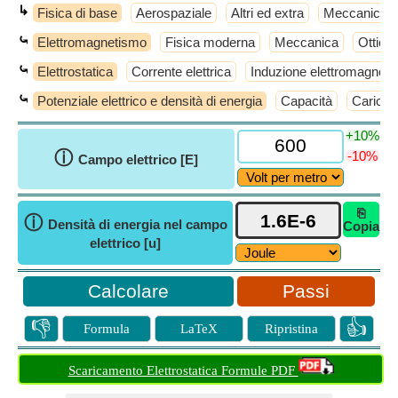
↳
Fisica di base
Aerospaziale
Altri ed extra
Meccanico
⤿
Elettromagnetismo
Fisica moderna
Meccanica
Ottica
⤿
Elettrostatica
Corrente elettrica
Induzione elettromagnetica
⤿
Potenziale elettrico e densità di energia
Capacità
Cariche 
+10%
ⓘ
-10%
Campo elettrico [E]
⎘
ⓘ
Densità di energia nel campo
Copia
elettrico [u]
Passi
👎
👍
Formula
LaTeX
Ripristina
Scaricamento Elettrostatica Formule PDF