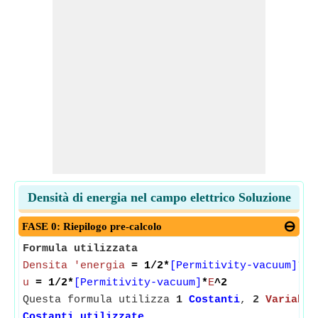
Densità di energia nel campo elettrico Soluzione
FASE 0: Riepilogo pre-calcolo
Formula utilizzata
Densita 'energia
= 1/2*
[Permitivity-vacuum]
*
Ca
u
= 1/2*
[Permitivity-vacuum]
*
E
^2
Questa formula utilizza
1
Costanti
,
2
Variabil
Costanti utilizzate