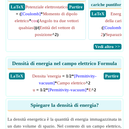
cariche puntiformi o
​ LaTeX
Potenziale elettrostatico
​ Partire
= (
[Coulomb]
*
Momento di dipolo
​ LaTeX
Energia p
elettrico
*
cos
(
Angolo tra due vettori
della carica 
qualsiasi
))/(
Entità del vettore di
(
[Coulomb]
*
Ca
posizione
^2)
2
)/
Separazione t
​Vedi altro >>
Densità di energia nel campo elettrico Formula
​LaTeX
Densita 'energia
= 1/2*
[Permitivity-
​Partire
vacuum]
*
Campo elettrico
^2
u
= 1/2*
[Permitivity-vacuum]
*
E
^2
Spiegare la densità di energia?
La densità energetica è la quantità di energia immagazzinata in
un dato volume di spazio. Nel contesto di un campo elettrico,