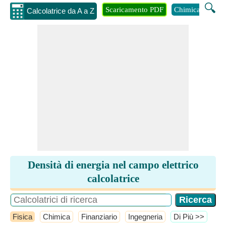
🔍
Scaricamento PDF
Chimica
Inge
Calcolatrice da A a Z
Densità di energia nel campo elettrico
calcolatrice
Fisica
Chimica
Finanziario
Ingegneria
​Di Più >>