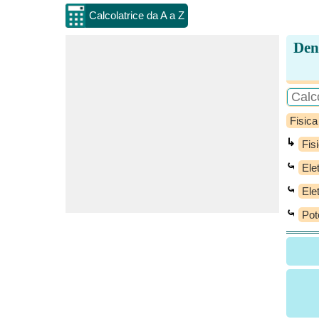
Calcolatrice da A a Z
Dens
Fisica
↳
Fis
⤿
Ele
⤿
Ele
⤿
Pot