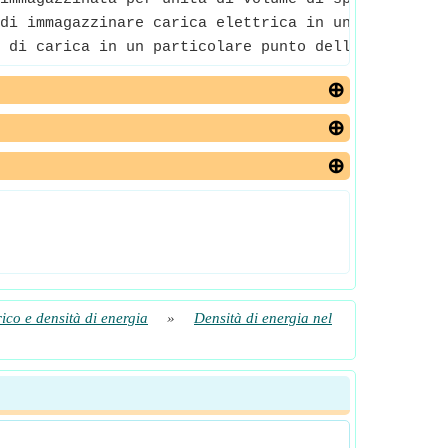
di immagazzinare carica elettrica in un campo ele
 di carica in un particolare punto dello spazio at
rico e densità di energia
»
Densità di energia nel