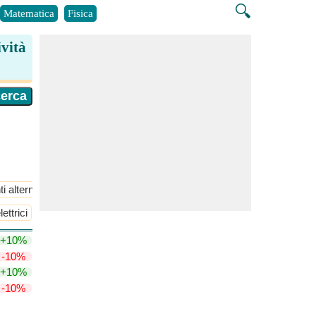
🔍
Matematica
Fisica
ività
i alternate
Magnetismo
ettrici
+10%
-10%
+10%
-10%