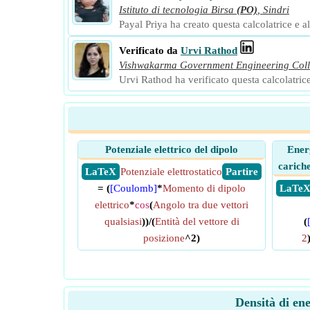
Istituto di tecnologia Birsa
(PO)
,
Sindri
Payal Priya ha creato questa calcolatrice e al
Verificato da
Urvi Rathod
Vishwakarma Government Engineering Col
Urvi Rathod ha verificato questa calcolatrice 
Potenziale elettrico del dipolo
Energ
cariche
​ LaTeX
Potenziale elettrostatico
​ Partire
= (
[Coulomb]
*
Momento di dipolo
​ LaTe
elettrico
*
cos
(
Angolo tra due vettori
qualsiasi
))/(
Entità del vettore di
(
posizione
^2)
2
)
Densità di ene