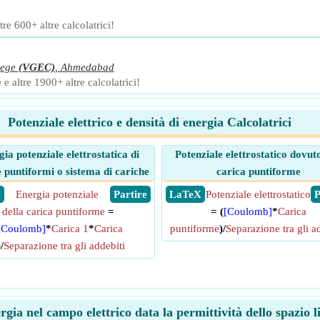
tre 600+ altre calcolatrici!
lege
(VGEC)
,
Ahmedabad
e altre 1900+ altre calcolatrici!
Potenziale elettrico e densità di energia Calcolatrici
ia potenziale elettrostatica di
Potenziale elettrostatico dovuto
 puntiformi o sistema di cariche
carica puntiforme
X
Energia potenziale
​ Partire
​ LaTeX
Potenziale elettrostatico
​
della carica puntiforme
=
= (
[Coulomb]
*
Carica
[Coulomb]
*
Carica 1
*
Carica
puntiforme
)/
Separazione tra gli a
/
Separazione tra gli addebiti
rgia nel campo elettrico data la permittività dello spazio