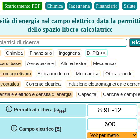
Scaricamento PDF
Chimica
Ingegneria
Finanziario
Salute
ità di energia nel campo elettrico data la permitt
dello spazio libero calcolatrice
Chimica
Finanziario
Ingegneria
​Di Più >>
ica di base
Aerospaziale
Altri ed extra
Meccanico
ttromagnetismo
Fisica moderna
Meccanica
Ottica e onde
ttrostatica
Corrente elettrica
Induzione elettromagnetica e corrent
enziale elettrico e densità di energia
Capacità
Cariche e campi el
ⓘ
Permittività libera [ε
]
free
ⓘ
Campo elettrico [E]