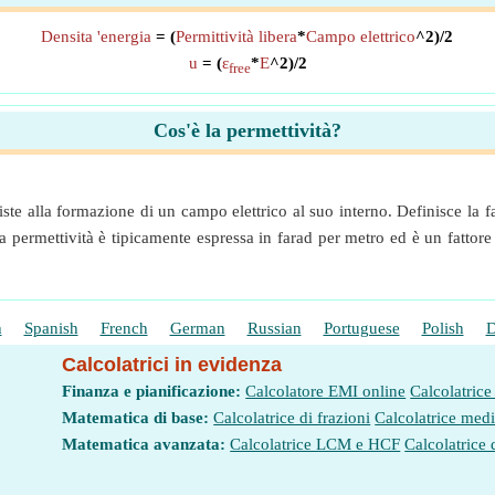
Densita 'energia
= (
Permittività libera
*
Campo elettrico
^2)/2
u
= (
ε
*
E
^2)/2
free
Cos'è la permettività?
ste alla formazione di un campo elettrico al suo interno. Definisce la f
a permettività è tipicamente espressa in farad per metro ed è un fattore 
h
Spanish
French
German
Russian
Portuguese
Polish
D
Calcolatrici in evidenza
Finanza e pianificazione:
Calcolatore EMI online
Calcolatrice
Matematica di base:
Calcolatrice di frazioni
Calcolatrice med
Matematica avanzata:
Calcolatrice LCM e HCF
Calcolatrice 