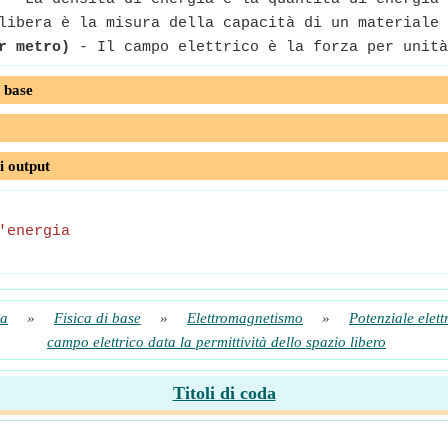
ibera è la misura della capacità di un materiale 
r metro)
- Il campo elettrico è la forza per unità
 base
i output
'energia
ca
»
Fisica di base
»
Elettromagnetismo
»
Potenziale elett
campo elettrico data la permittività dello spazio libero
Titoli di coda