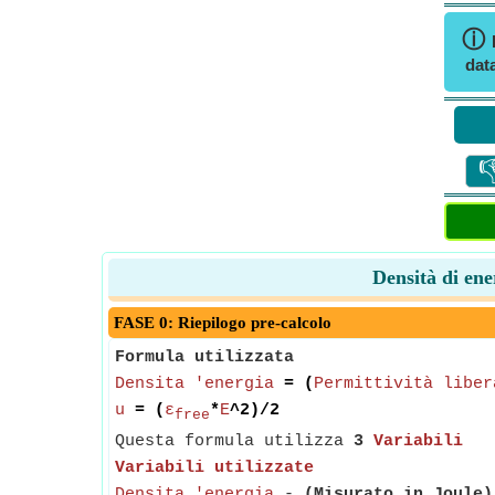
ⓘ
data

Densità di ene
FASE 0: Riepilogo pre-calcolo
Formula utilizzata
Densita 'energia
= (
Permittività liber
u
= (
ε
*
E
^2)/2
free
Questa formula utilizza
3
Variabili
Variabili utilizzate
Densita 'energia
-
(Misurato in Joule)