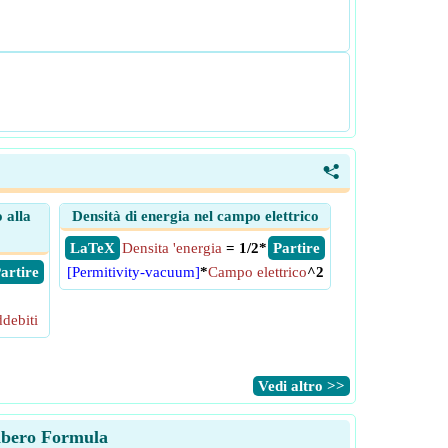
<
 alla
Densità di energia nel campo elettrico
​ LaTeX
Densita 'energia
= 1/2*
​ Partire
 Partire
[Permitivity-vacuum]
*
Campo elettrico
^2
ddebiti
​Vedi altro >>
 libero Formula