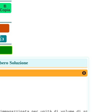
⎘
Copia
👍
ibero Soluzione
immagazzinata per unità di volume di spazio o mate