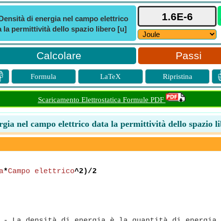
Densità di energia nel campo elettrico
 la permittività dello spazio libero [u]
Passi

Formula
LaTeX
Ripristina
Scaricamento Elettrostatica Formule PDF
rgia nel campo elettrico data la permittività dello spazio l
a
*
Campo elettrico
^2)/2
- La densità di energia è la quantità di energia 