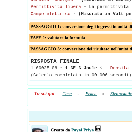
Permittività libera
- La permittività l
Campo elettrico
-
(Misurato in Volt pe
PASSAGGIO 1: conversione degli ingressi in unità di
FASE 2: valutare la formula
PASSAGGIO 3: conversione del risultato nell'unità d
RISPOSTA FINALE
1.6002E-06
≈
1.6E-6 Joule
<--
Densita 
(Calcolo completato in 00.006 secondi)
Tu sei qui
-
Casa
»
Fisica
»
Elettrostati
Creato da
Payal Priya