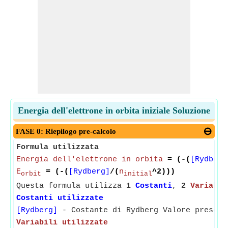
Energia dell'elettrone in orbita iniziale Soluzione
FASE 0: Riepilogo pre-calcolo
Formula utilizzata
Energia dell'elettrone in orbita
= (-(
[Rydberg
E
= (-(
[Rydberg]
/(
n
^2)))
orbit
initial
Questa formula utilizza
1
Costanti
,
2
Variabil
Costanti utilizzate
[Rydberg]
- Costante di Rydberg Valore preso c
Variabili utilizzate