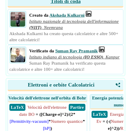
Titoli di coda
Creato da
Akshada Kulkarni
Istituto nazionale di tecnologia dell'informazione
(NIIT)
,
Neemrana
Akshada Kulkarni ha creato questa calcolatrice e altre 500+
altre calcolatrici!
Verificato da
Suman Ray Pramanik
Istituto indiano di tecnologia
(IO ESSO)
,
Kanpur
Suman Ray Pramanik ha verificato questa
calcolatrice e altre 100+ altre calcolatrici!
Elettroni e orbite Calcolatrici
<
Velocità dell'elettrone nell'orbita di Bohr
Energia potenziale de
numero 
​ LaTeX
Velocità dell'elettrone
​ Partire
dato BO
= ([Charge-e]^2)/(2*
​ LaTeX
Energia pot
[Permitivity-vacuum]
*
Numero quantico
*
Ev
= (-(
Numero at
[hP]
)
e]^2))/
Raggi