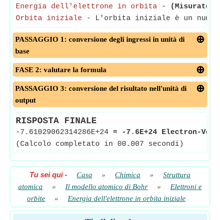
Energia dell'elettrone in orbita
-
(Misurato i
Orbita iniziale
- L'orbita iniziale è un numer
PASSAGGIO 1: conversione degli ingressi in unità di
base
FASE 2: valutare la formula
PASSAGGIO 3: conversione del risultato nell'unità di
output
RISPOSTA FINALE
-7.61029062314286E+24
≈
-7.6E+24 Electron-Volt
(Calcolo completato in 00.007 secondi)
Tu sei qui
-
Casa
»
Chimica
»
Struttura
atomica
»
Il modello atomico di Bohr
»
Elettroni e
orbite
»
Energia dell'elettrone in orbita iniziale