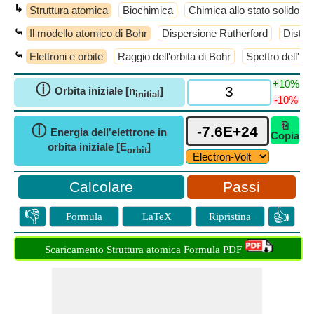
↳
Struttura atomica
Biochimica
Chimica allo stato solido
⤿
Il modello atomico di Bohr
Dispersione Rutherford
Distan
⤿
Elettroni e orbite
Raggio dell'orbita di Bohr
Spettro dell'id
+10%
ⓘ
Orbita iniziale [n
]
initial
-10%
⎘
ⓘ
Energia dell'elettrone in
Copia
orbita iniziale [E
]
orbit
Passi
👎
👍
Formula
LaTeX
Ripristina
Scaricamento Struttura atomica Formula PDF