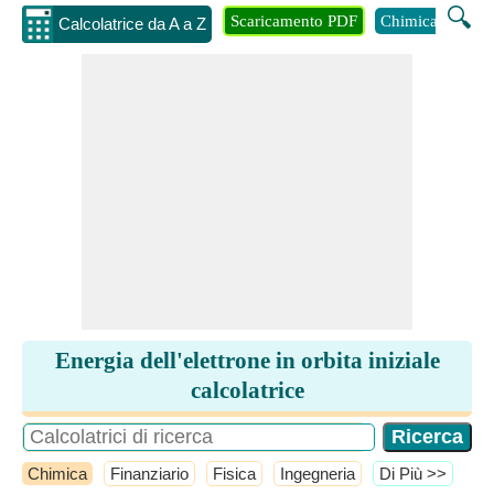
🔍
Scaricamento PDF
Chimica
Inge
Calcolatrice da A a Z
Energia dell'elettrone in orbita iniziale
calcolatrice
Chimica
Finanziario
Fisica
Ingegneria
​Di Più >>