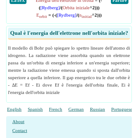
​LaTeX
Energia dell'elettrone in orbita
= (-
​Partire
(
[Rydberg]
/(
Orbita iniziale
^2)))
E
= (-(
[Rydberg]
/(
n
^2)))
orbit
initial
Qual è l'energia dell'elettrone nell'orbita iniziale?
Il modello di Bohr può spiegare lo spettro lineare dell'atomo di
idrogeno. La radiazione viene assorbita quando un elettrone
passa da un'orbita di energia inferiore a un'energia superiore;
mentre la radiazione viene emessa quando si sposta dall'orbita
superiore a quella inferiore. Il gap energetico tra le due orbite è
- ∆E = Ef - Ei dove Ef è l'energia dell'orbita finale, Ei è
l'energia dell'orbita iniziale
English
Spanish
French
German
Russian
Portuguese
About
Contact