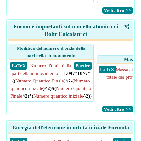
​Vedi altro >>
Formule importanti sul modello atomico di
<
Bohr Calcolatrici
Modifica del numero d'onda della
particella in movimento
Massa a
​ LaTeX
Numero d'onda della
​ Partire
​ LaTeX
Massa atomi
particella in movimento
= 1.097*10^7*
totale del protone
((
Numero Quantico Finale
)^2-(
Numero
neut
quantico iniziale
)^2)/((
Numero Quantico
Finale
^2)*(
Numero quantico iniziale
^2))
​Vedi altro >>
Energia dell'elettrone in orbita iniziale Formula