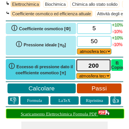
↳
Elettrochimica
Biochimica
Chimica allo stato solido
Ch
⤿
Coefficiente osmotico ed efficienza attuale
Attività degli elettr
+10%
ⓘ
Coefficiente osmotico [Φ]
-10%
+10%
ⓘ
-10%
Pressione ideale [π
]
0
⎘
ⓘ
Eccesso di pressione dato il
Copia
coefficiente osmotico [π]
Passi
👎
👍
Formula
LaTeX
Ripristina
Scaricamento Elettrochimica Formula PDF