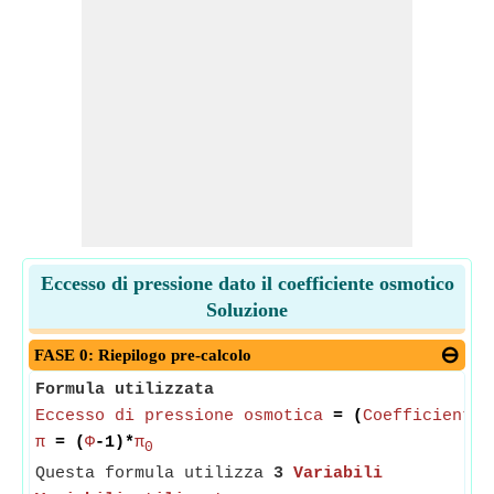
Eccesso di pressione dato il coefficiente osmotico
Soluzione
FASE 0: Riepilogo pre-calcolo
Formula utilizzata
Eccesso di pressione osmotica
= (
Coefficiente 
π
= (
Φ
-1)*
π
0
Questa formula utilizza
3
Variabili