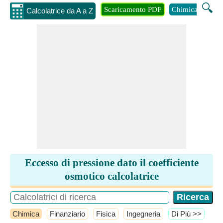
🔍
Scaricamento PDF
Chimica
Inge
Calcolatrice da A a Z
Eccesso di pressione dato il coefficiente
osmotico calcolatrice
Chimica
Finanziario
Fisica
Ingegneria
​Di Più >>