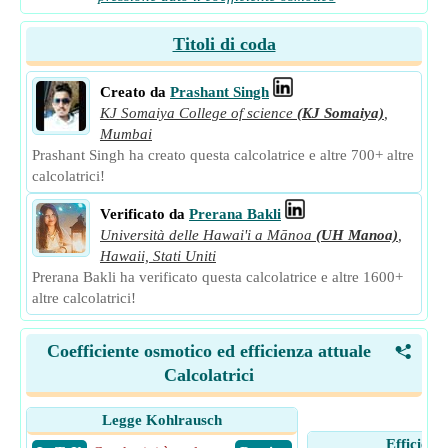
Titoli di coda
Creato da
Prashant Singh
KJ Somaiya College of science
(KJ Somaiya)
,
Mumbai
Prashant Singh ha creato questa calcolatrice e altre 700+ altre
calcolatrici!
Verificato da
Prerana Bakli
Università delle Hawai'i a Mānoa
(UH Manoa)
,
Hawaii, Stati Uniti
Prerana Bakli ha verificato questa calcolatrice e altre 1600+
altre calcolatrici!
Coefficiente osmotico ed efficienza attuale
<
Calcolatrici
Legge Kohlrausch
Efficienz