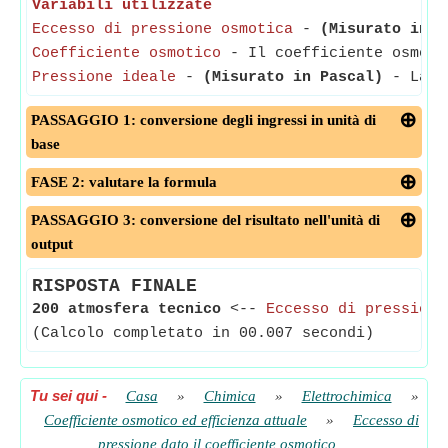
Variabili utilizzate
Eccesso di pressione osmotica
-
(Misurato in P
Coefficiente osmotico
- Il coefficiente osmoti
Pressione ideale
-
(Misurato in Pascal)
- La Pr
PASSAGGIO 1: conversione degli ingressi in unità di
base
FASE 2: valutare la formula
PASSAGGIO 3: conversione del risultato nell'unità di
output
RISPOSTA FINALE
200 atmosfera tecnico
<--
Eccesso di pressione
(Calcolo completato in 00.007 secondi)
Tu sei qui
-
Casa
»
Chimica
»
Elettrochimica
»
Coefficiente osmotico ed efficienza attuale
»
Eccesso di
pressione dato il coefficiente osmotico