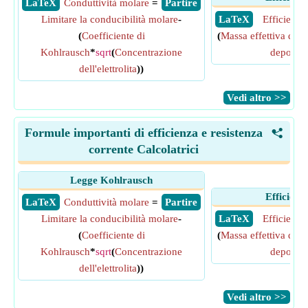
​ LaTeX
Conduttività molare
=
​ Partire
Limitare la conducibilità molare
-
​ LaTeX
Efficienza 
(
Coefficiente di
(
Massa effettiva depo
Kohlrausch
*
sqrt
(
Concentrazione
deposita
dell'elettrolita
))
​Vedi altro >>
Formule importanti di efficienza e resistenza
<
corrente Calcolatrici
Legge Kohlrausch
Efficienz
​ LaTeX
Conduttività molare
=
​ Partire
Limitare la conducibilità molare
-
​ LaTeX
Efficienza 
(
Coefficiente di
(
Massa effettiva depo
Kohlrausch
*
sqrt
(
Concentrazione
deposita
dell'elettrolita
))
​Vedi altro >>