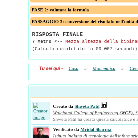
FASE 2: valutare la formula
PASSAGGIO 3: conversione del risultato nell'unità d
RISPOSTA FINALE
7 Metro
<--
Mezza altezza della bipira
(Calcolo completato in 00.007 secondi)
Tu sei qui
-
Casa
»
Matematica
»
Geo
Creato da
Shweta Patil
Walchand College of Engineering
(WCE)
,
S
Shweta Patil ha creato questa calcolatrice e a
Verificato da
Mridul Sharma
Istituto indiano di tecnologia dell'informazi