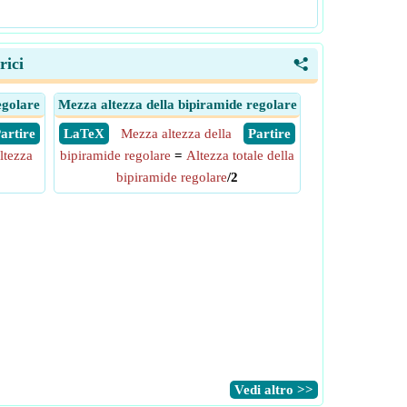
rici
<
egolare
Mezza altezza della bipiramide regolare
 Partire
​ LaTeX
Mezza altezza della
​ Partire
ltezza
bipiramide regolare
=
Altezza totale della
bipiramide regolare
/2
​Vedi altro >>