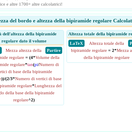
ce e altre 1700+ altre calcolatrici!
za del bordo e altezza della bipiramide regolare Calcolat
 dell'altezza della bipiramide
Altezza totale della bipiramide r
regolare dato il volume
​ LaTeX
Altezza totale della
​
X
Mezza altezza della
​ Partire
bipiramide regolare
= 2*
Mezza a
mide regolare
= (4*
Volume della
della bipiramide regolare
amide regolare
*
tan
(
pi
/
Numero di
rtici di base della bipiramide
e
))/(2/3*
Numero di vertici di base
ipiramide regolare
*
Lunghezza del
do della base della bipiramide
regolare
^2)