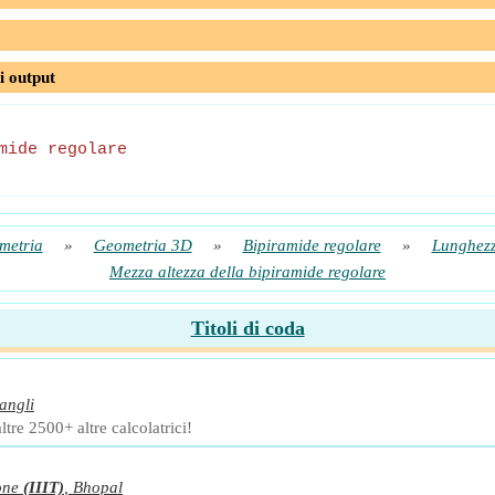
i output
mide regolare
metria
»
Geometria 3D
»
Bipiramide regolare
»
Lunghezz
Mezza altezza della bipiramide regolare
Titoli di coda
angli
ltre 2500+ altre calcolatrici!
one
(IIIT)
,
Bhopal