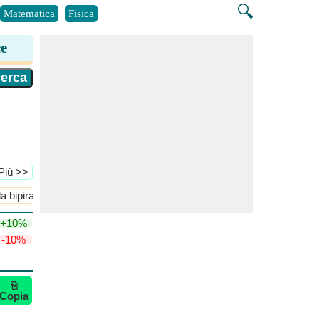
🔍
Matematica
Fisica
ce
 Più >>
la bipiramide regolare
Volume e rapporto superficie/volume del bip
+10%
-10%
⎘
Copia