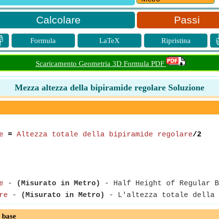
Passi

Formula
LaTeX
Ripristina
Scaricamento Geometria 3D Formula PDF
Mezza altezza della bipiramide regolare Soluzione
e
=
Altezza totale della bipiramide regolare
/2
e
-
(Misurato in Metro)
- Half Height of Regular B
re
-
(Misurato in Metro)
- L'altezza totale della 
 base