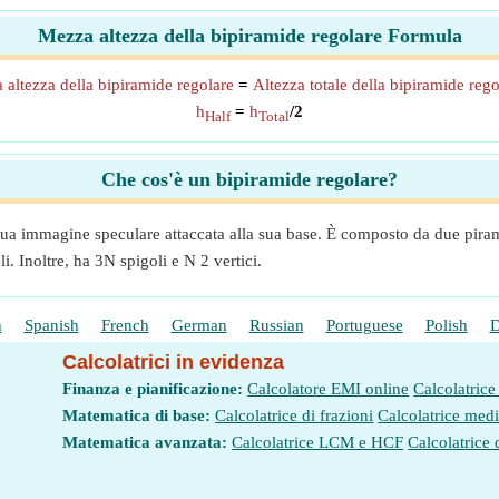
Mezza altezza della bipiramide regolare Formula
 altezza della bipiramide regolare
=
Altezza totale della bipiramide rego
h
=
h
/2
Half
Total
Che cos'è un bipiramide regolare?
ua immagine speculare attaccata alla sua base. È composto da due piram
i. Inoltre, ha 3N spigoli e N 2 vertici.
h
Spanish
French
German
Russian
Portuguese
Polish
D
Calcolatrici in evidenza
Finanza e pianificazione:
Calcolatore EMI online
Calcolatrice
Matematica di base:
Calcolatrice di frazioni
Calcolatrice med
Matematica avanzata:
Calcolatrice LCM e HCF
Calcolatrice 