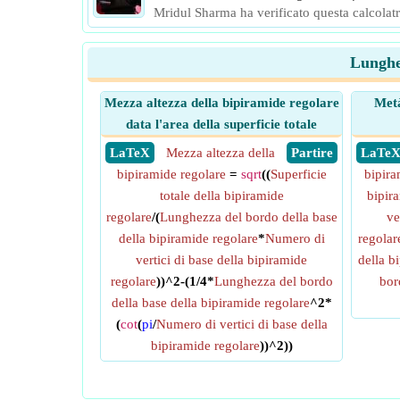
Mridul Sharma ha verificato questa calcolatri
Lunghez
Mezza altezza della bipiramide regolare
Metà
data l'area della superficie totale
​ LaTeX
Mezza altezza della
​ Partire
​ LaTe
bipiramide regolare
=
sqrt
((
Superficie
bipira
totale della bipiramide
bipir
regolare
/(
Lunghezza del bordo della base
ve
della bipiramide regolare
*
Numero di
regolar
vertici di base della bipiramide
della b
regolare
))^2-(1/4*
Lunghezza del bordo
bor
della base della bipiramide regolare
^2*
(
cot
(
pi
/
Numero di vertici di base della
bipiramide regolare
))^2))