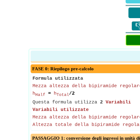

FASE 0: Riepilogo pre-calcolo
Formula utilizzata
Mezza altezza della bipiramide regolar
h
=
h
/2
Half
Total
Questa formula utilizza
2
Variabili
Variabili utilizzate
Mezza altezza della bipiramide regolar
Altezza totale della bipiramide regola
PASSAGGIO 1: conversione degli ingressi in unità di