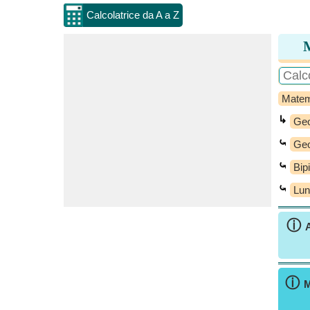
Calcolatrice da A a Z
M
Matem
↳
Geo
⤿
Geo
⤿
Bip
⤿
Lun
ⓘ
A
ⓘ
M