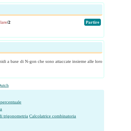
lare
/2
​Partire
idi a base di N-gon che sono attaccate insieme alle loro
utch
 percentuale
ia
di trigonometria
Calcolatrice combinatoria